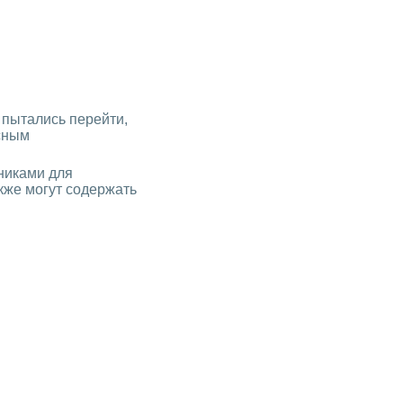
ы пытались перейти,
осным
никами для
кже могут содержать