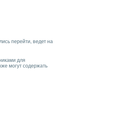
лись перейти, ведет на
никами для
кже могут содержать