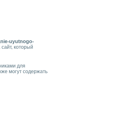
danie-uyutnogo-
 сайт, который
никами для
кже могут содержать