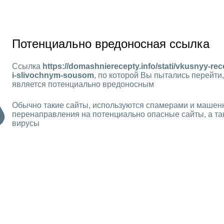
Потенциально вредоносная ссылка
Ссылка
https://domashnierecepty.info/stati/vkusnyy-rec
i-slivochnym-sousom
, по которой Вы пытались перейти,
является потенциально вредоносным
Обычно такие сайты, используются спамерами и машен
перенаправления на потенциально опасные сайты, а та
вирусы