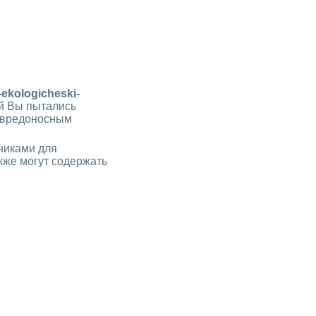
-ekologicheski-
ой Вы пытались
о вредоносным
никами для
кже могут содержать