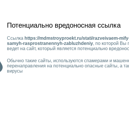
Потенциально вредоносная ссылка
Ссылка
https://mdmstroyproekt.ru/stati/razveivaem-mif
samyh-rasprostranennyh-zabluzhdeniy
, по которой Вы
ведет на сайт, который является потенциально вредон
Обычно такие сайты, используются спамерами и машен
перенаправления на потенциально опасные сайты, а та
вирусы