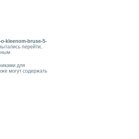
y-o-kleenom-bruse-5-
 пытались перейти,
осным
никами для
кже могут содержать