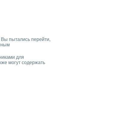
й Вы пытались перейти,
осным
никами для
кже могут содержать