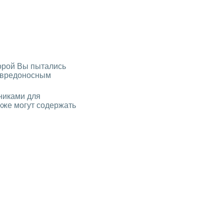
торой Вы пытались
о вредоносным
никами для
кже могут содержать