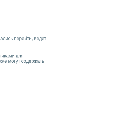
тались перейти, ведет
никами для
кже могут содержать