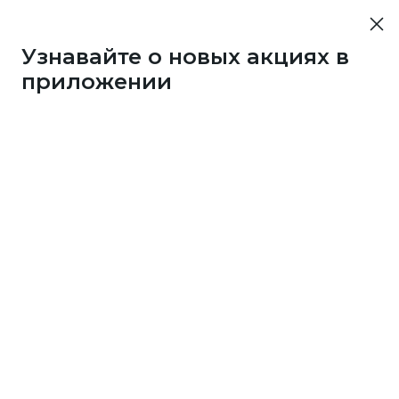
Узнавайте о новых акциях в
приложении
43733
1 бонус
за 7
c