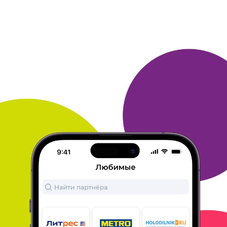
–
расскажите о них! А секрета тут никакого нет, ларчик-то
просто открывается.
ОТВЕТИТЬ
13 июня 2012
в клубе с 01.1970
Мои впечатления и советы - ЛитРес
1. пару раз делала покупки.
2. покупала две недели книги.
Цена устраивала.
3. очень удобный поиск и никаких проблем
не возникло.
4. все четко ясно и понятно.
5. оплату выбрала
наличными. курьером доставка т. к. самая
оптимальная.
6.
люблю искать скидки и выгодные предложения. типа 1+1.
ОТВЕТИТЬ
11 июня 2012
в клубе с 01.2004
МАРИНА
Мои впечатления и советы - ЛитРес
В целом, все понятно и просто на каждом этапе. Предпочитаю
оплачивать покупки в интернете электронными деньгами,
предварительно положив на счет нужную сумму, не более.
Литрес не стал исключением.
Мне кажется, что электронные
книги у них дороговаты, проще
найти "Старую книгу", и выбор у
них более неожиданный. Хотя
новинки удобнее найти на
Литресе.