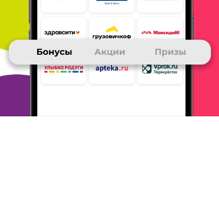
ОТВЕТИТЬ
10 июня 2012
в клубе с 01.2008
КАМИЛ
Мои впечатления и советы - ЛитРес
Регулярно покупаю и скачиваю книги на Литрес,
Зарегистрирован уже давно. Нравится сайт, удобно, просто,
все по разделам, можно выбрать жанр или автора. Есть
возможность ознакомиться онлайн с книгой, а потом, если
понравилось, можно и купить, цены небольшие, а которые
книги понравились, можно и печатную версию купить. Много
форматов, удобно читать и на компе, и на на других
устройствах. Разные способы оплаты, я чаще использую
банковскую карту. Есть возможность подписаться на новинки
и
новости. Есть бонусы, можно написать рецензию, отзыв.
Хороший и удобный сайт и разнообразие книг и жанров.
ОТВЕТИТЬ
09 июня 2012
в клубе с 11.2010
ОЛЬГА
Мои впечатления и советы - ЛитРес
Сколько раз Вы совершали покупки у данного партнёра? Как
часто это происходит? ни разу
Легко ли было найти нужный
товар? На что Вы советуте
обратить внимание при выборе?