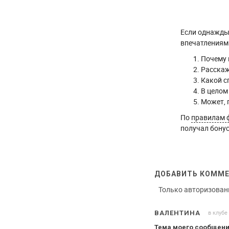
Если однажды 
впечатлениями
Почему 
Расскаж
Какой с
В целом
Может, 
По
правилам 
получал бонус
ДОБАВИТЬ КОММ
Только авторизован
в клубе
ВАЛЕНТИНА
Тема моего сообщени