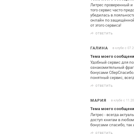
Литрес проверенный и 
того
сервис часто предо
убедилась в
лояльности
онлайн по защищённой
от этого сервиса!
ОТВЕТИТЬ
в клубе с 07.
ГАЛИНА
Тема моего сообщени
Удобный сервис для по
ознакомительный фрагм
бонусами СберСпасибо.
понятный сервис, всегд
ОТВЕТИТЬ
в клубе с 11.2
МАРИЯ
Тема моего сообщени
Литрес - всегда актуал
доступ книгам в любом
бонусами спасибо, так
ОТВЕТИТЬ