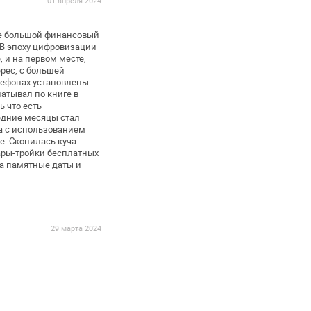
01 апреля 2024
е
большой финансовый
В эпоху цифровизации
 и на
первом месте,
рес, с большей
лефонах установлены
атывал по книге в
ть
что есть
дние месяцы стал
а с
использованием
е. Скопилась куча
ары-тройки бесплатных
на памятные даты и
29 марта 2024