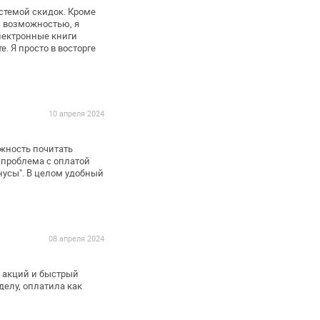
стемой скидок. Кроме
й возможностью, я
лектронные книги
е.
Я просто в восторге
10 апреля 2024
жность почитать
 проблема с оплатой
нусы". В целом удобный
08 апреля 2024
 акций и быстрый
делу,
оплатила как