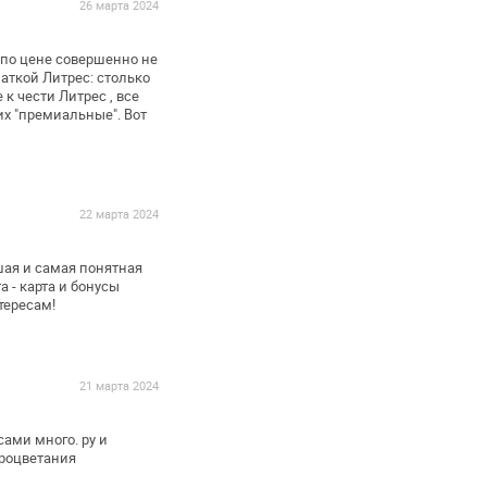
26 марта 2024
по цене совершенно не
аткой Литрес: столько
 к чести Литрес , все
их "премиальные". Вот
22 марта 2024
шая и самая понятная
 - карта и бонусы
тересам!
21 марта 2024
сами много. ру и
роцветания