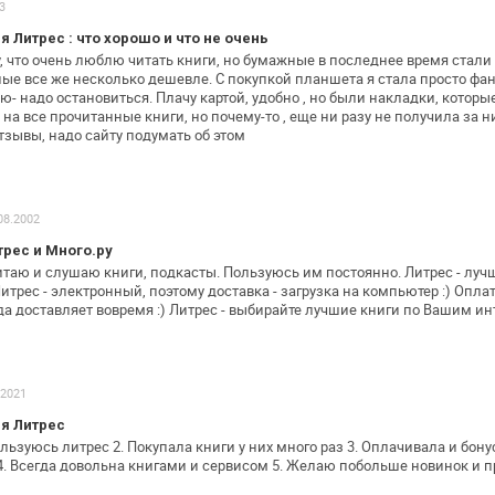
3
 Литрес : что хорошо и что не очень
 что очень люблю читать книги, но
бумажные в последнее время стали 
ные все же несколько дешевле. С
покупкой планшета я стала просто фан
аю- надо остановиться. Плачу картой,
удобно , но были накладки, которые
на все прочитанные книги, но почему-то
, еще ни разу не получила за н
тзывы, надо сайту подумать об этом
08.2002
рес и Много.ру
читаю и слушаю книги, подкасты.
Пользуюсь им постоянно.
Литрес - луч
итрес - электронный, поэтому доставка - загрузка на
компьютер :) Оплата
да доставляет вовремя :)
Литрес - выбирайте лучшие книги по Вашим ин
.2021
я Литрес
пользуюсь литрес
2. Покупала книги у них много раз
3. Оплачивала и бону
. Всегда довольна книгами и сервисом
5. Желаю побольше новинок и п