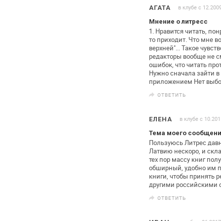
в клубе с 12.200
АГАТА
Мнение о литресс
1. Нравится читать, по
то приходит. Что мне во
верхней"... Такое чувств
редакторы вообще не с
ошибок, что читать пр
Нужно сначала зайти в 
приложением
Нет выбо
ОТВЕТИТЬ
в клубе с 10.201
ЕЛЕНА
Тема моего сообщени
Пользуюсь Литрес давно,
Латвию
нескоро, и скла
тех пор
массу книг полу
обширный,
удобно им п
книги, чтобы
принять ре
другими российскими
ОТВЕТИТЬ