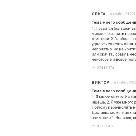
в клубе с 04.201
ОЛЬГА
Тема моего сообщени
1. Нравится большой вы
можно
составить перво
тематики.
3. Удобная о
удалось списать лишь
неприятно, но не крити
или скачать сразу в не
некоторые и вовсе полу
ОТВЕТИТЬ
в клубе с 03.
ВИКТОР
Тема моего сообщени
1. Я много читаю. Имен
ищешь.
2. Я уже много 
Поэтому
перечислять не
Доставка моментальная,
внимание?.. Человек, к
ОТВЕТИТЬ