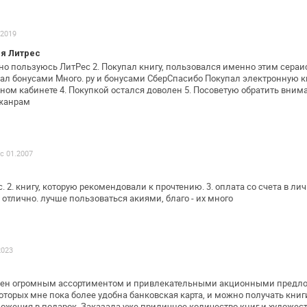
.2019
я Литрес
нно пользуюсь ЛитРес
2. Покупал книгу, пользовался именно этим сераис
ал бонусами Много. ру и бонусами СберСпасибо
Покупал электронную кн
ном кабинете
4. Покупкой остался доволен
5. Посоветую обратить вним
жанрам
 с 01.2007
с.
2. книгу, которую рекомендовали к прочтению.
3. оплата со счета в ли
 отлично.
лучше пользоваться акиями, благо - их много
2023
лен огромным ассортиментом и
привлекательными акционными предло
оторых мне пока более удобна банковская карта, и
можно получать книги
ожения в подарок. Заказала уже приличное количество
книг и художес