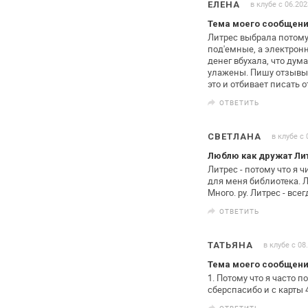
в клубе с 06.202
ЕЛЕНА
Тема моего сообщения
Литрес выбрала потому,
под'емные, а электрон
денег вбухала, что дум
улажены. Пишу отзывы 
это и
отбивает писать о
ОТВЕТИТЬ
в клубе с 
СВЕТЛАНА
Люблю как дружат Лит
Литрес - потому что я 
для меня библиотека.
Л
Много. ру.
Литрес - всег
ОТВЕТИТЬ
в клубе с 08
ТАТЬЯНА
Тема моего сообщени
1. Потому что я часто 
сберспасибо и с карты
4
ОТВЕТИТЬ