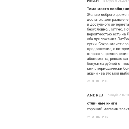
в клубе с 06.2017
ИВАН
Тема моего сообщени
Желаю доброго времени
достаток, для развлеч
и доступного интернета
безусловно, ЛитРес. По
вероятностью есть на Л
оба
приложения ЛитРе
сутки. Сохранилист с
продолжение, о котором
отдавать предпочтение
абонемента, решаются 
бонусных рублей от пок
книг,
периодически бон
акции - за это мой
выбор
ОТВЕТИТЬ
в клубе с 07.2
ANDREJ
отличные книги
хороший магазин элек
ОТВЕТИТЬ