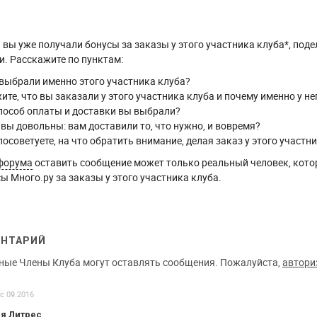
вы уже получали бонусы за заказы у этого участника клуба*, поде
. Расскажите по пунктам:
выбрали именно этого участника клуба?
ите, что вы заказали у этого участника клуба и почему именно у не
пособ оплаты и доставки вы выбрали?
 вы довольны: вам доставили то, что нужно, и вовремя?
посоветуете, на что обратить внимание, делая заказ у этого участн
форума
оставить сообщение может только реальный человек, кото
ы Много.ру за заказы у этого участника клуба.
ЕНТАРИЙ
ные Члены Клуба могут оставлять сообщения. Пожалуйста,
автори
 с 09.2016
я Литрес