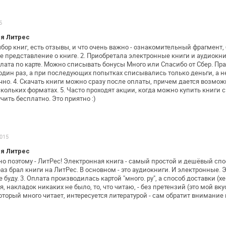
5
я Литрес
бор книг, есть отзывы, и что очень
важно - ознакомительный фрагмент, 
е представление о книге.
2. Приобретала электронные книги и аудиокн
плата по карте. Можно списывать бонусы Много или
Спасибо от Сбер. Пр
 один
раз, а при последующих попытках списывались только деньги, а
не
чно.
4. Скачать книги можно сразу после оплаты, причем дается
возможн
скольких
форматах.
5. Часто проходят акции, когда можно купить книги 
чить бесплатно. Это приятно
:)
2015
я Литрес
но поэтому - ЛитРес! Электронная книга
- самый простой и дешёвый спос
раз брал книги на ЛитРес. В основном - это
аудиокниги. И электронные. Э
 буду.
3. Оплата производилась картой "много. ру", а способ
доставки (хе
 накладок никаких не было, то, что
читаю, - без претензий (это мой вкус
оторый много читает,
интересуется литературой - сам обратит внимание 