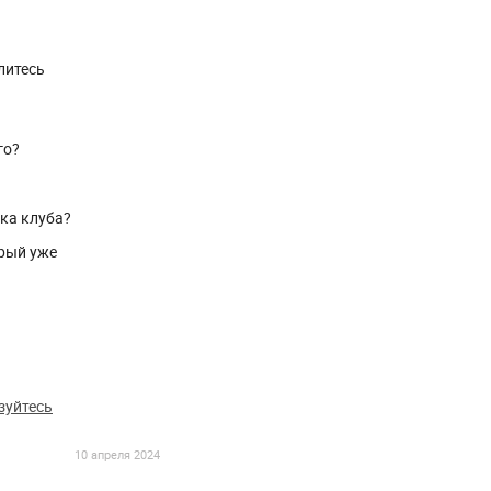
литесь
го?
ика клуба?
рый уже
зуйтесь
10 апреля 2024