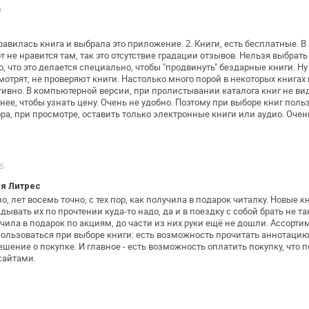
9
нравилась книга и выбрала это
приложение. 2. Книги, есть бесплатные. В
т не нравится там, так это
отсутствие градации отзывов. Нельзя выбрать
о, что это делается
специально, чтобы "продвинуть" бездарные книги. Ну
мотрят, не проверяют
книги. Настолько много порой в некоторых книгах
отивно. В компьютерной
версии, при пролистывании каталога книг не ви
нее, чтобы узнать цену. Очень
не удобно. Поэтому при выборе книг пол
ра, при просмотре, оставить только электронные книги
или аудио. Очен
5
я Литрес
 лет восемь точно, с тех пор, как
получила в подарок читалку. Новые к
дывать их по прочтении куда-то надо, да и в
поездку с собой брать не так
чила в подарок по акциям, до части из них
руки ещё не дошли. Ассортим
ользоваться при выборе книги: есть возможность
прочитать аннотацию,
шение о покупке. И главное - есть возможность
оплатить покупку, что 
сайтами.