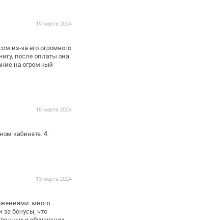
19 марта 2024
ом из-за его
огромного
игу, после оплаты она
ание на огромный
18 марта 2024
чном кабинете.
4.
13 марта 2024
жениями. много
 за бонусы, что
твенных и обучающих.