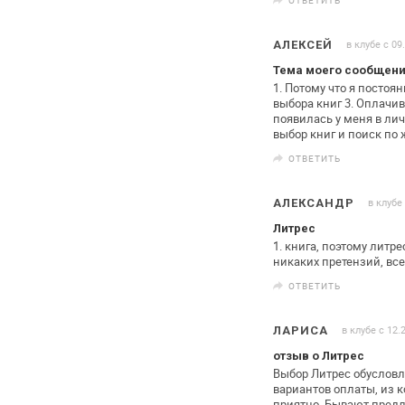
в клубе с 09
АЛЕКСЕЙ
Тема моего сообщени
1. Потому что я постоя
выбора книг
3. Оплачив
появилась у меня
в лич
выбор книг и
поиск по 
ОТВЕТИТЬ
в клубе
АЛЕКСАНДР
Литрес
1. книга, поэтому литре
никаких претензий, все
ОТВЕТИТЬ
в клубе с 12.
ЛАРИСА
отзыв о Литрес
Выбор Литрес обуслов
вариантов
оплаты, из к
приятно. Бывают
предл