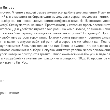
я Литрес
 суток!
Чтение в нашей семье имело всегда большое значение. Имея н
ений мы старались
выбирать одни из дешевых вариантов досуга - книги.
 выбор пал на
несколько магазинов цифровых книг. Из 18 остались двое,
чему? Скажу честно: не
знаю. Просто книги, к которым просыпается инте
итРесе. Да и удобство играет свою
роль. На компьютере, планшете и те
с.
У меня был период поглощения фантастики цикла "Попаданцы".
Прогл
вои любимые
авторы, герои книг. По этому очень приятно и трепетно узна
 ты даже не в курсе, забитый
рутиной и серостью житейских дел.
После
 аудиокнигам.
Засыпаю только под них. Цена на аудиокниги не высока, 
многое сомнения в
выборе.
Покупка книг тоже удобна, через приложени
упок, которые приходится тратить. Плюс
ежемесячные бонусы в виде п
усных рублей на значимые праздники и скидки
от 30 до 90 процентов 
 и пал на ЛитРес.
017
тронных книг