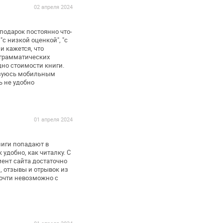
02 апреля 2024
 подарок постоянно
что-
 "с низкой
оценкой", "с
 и
кажется, что
грамматических
дно стоимости
книги.
ьзуюсь мобильным
ь не удобно
01 апреля 2024
ниги попадают в
 удобно, как читалку. С
ент сайта достаточно
 отзывы и отрывок из
почти невозможно с