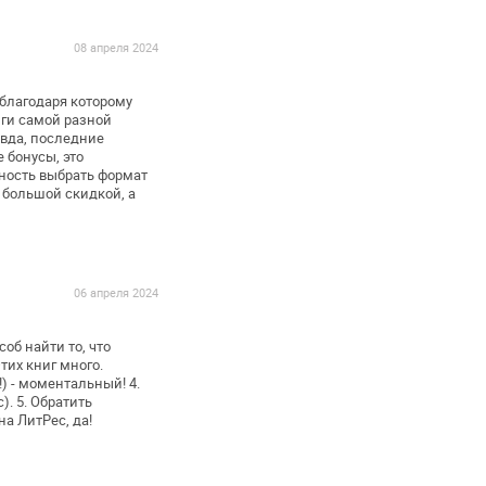
08 апреля 2024
благодаря которому
иги самой разной
авда, последние
 бонусы, это
ость выбрать формат
с большой
скидкой, а
06 апреля 2024
об найти то, что
тих книг много.
!) - моментальный!
4.
).
5. Обратить
на ЛитРес,
да!