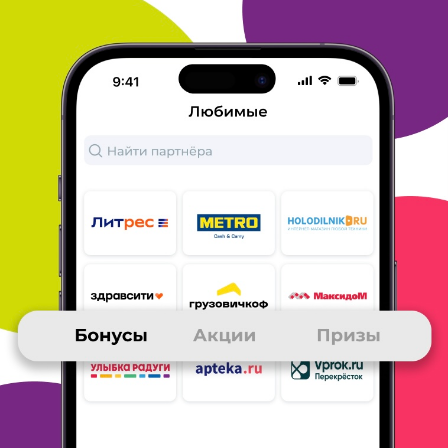
фрагменты и потом
делаю выбор. Если это часто читаемый
мною автор, то все
проще, сразу заказываю новинку.
ОТВЕТИТЬ
07 февраля 2023
в клубе с 10.2005
НАТАЛЬЯ
ЛитРес
Я выбрала данного участника клуба Много. ru не давно из-за
очень большого и разнообразного количества книг по самой
разной тематике. Приобретала электронные и аудио книги.
Представленный формат очень удобен. Получение быстрое на
компьютер. Оплачиваю в основном картой. Я очень довольна
Литрес. Очень рекомендую данный магазин для других
участников клуба.
ОТВЕТИТЬ
06 февраля 2023
в клубе с 12.2015
АННА
Счастье с ЛитРес
На другие призы просто напросто у меня не хватает баллов.
Призы все время дорожают! А книга имеет "золотой стандарт"
и
является твердой валютой! На книги гарантированно хватает
бонусов. Лит рес - настоящий подарок! Все книги
электронные,
приходят моментально в мой смартфон в