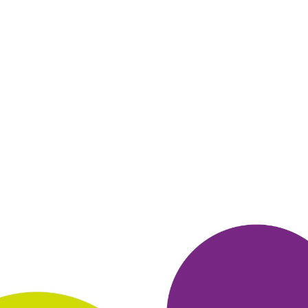
очень много книг по разным тематикам:
Психология,
эзотерика, бизнес, хендмейда, дизайн.
Очень удобно платить
по карте, а ещё я собираю бонусы на
много. ру и оплачиваю
ими покупки.
Оплата мгновенная и книга сразу оказывается у
вас.
Не надо долго ждать.
Если вы приобретаете 3 книги, то 4
книга идёт в подарок, что
очень радует. В общем отличный
сайт для покупки книг, я бы
бумажный вариант покупала, но
уже ставить книги не куда, а
Литрес как раз очень помогает в
этом вопросе.
ОТВЕТИТЬ
07 февраля 2023
в клубе с 06.2006
ЕВГЕНИЯ
Тема моего сообщения ЛитРес
Когда Много. ру упоминает ЛитРес, всегда перехожу на их сайт
и почти всегда делаю покупки. Я заказала уже очень много
книг, которые постепенно читаю. Во-первых у них всегда
большой выбор как электронных, так и аудио книг, во-вторых,
после оплаты банковской картой сразу получаешь либо текст
либо ауди версию на удобное тебе устройство: телефон ,
электронная книга, компьютер. Всегда получаю то, что
заказала. Я очень довольна этим магазином, наличием
нужных
книг и все по доступной цене. Благодаря ЛитРес у
меня в
телефоне уже приличная библиотека. Как правило,
внимательно
читаю отзывы на книги и читаю или слушаю