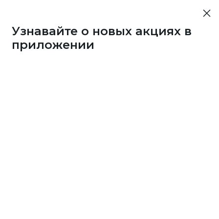
Узнавайте о новых акциях в
приложении
43733
1 бонус
за 7
c