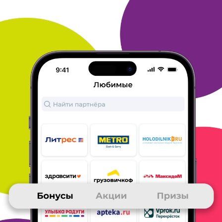
члены моей семьи. Предпочитаем электронные книги.
2. На
Литрес заказываем электронные книги по программе
Литрес.
Абонемент, по которой три книги ежемесячно можно
взять
бесплатно, а остальные купить со скидкой 30%. К тому
же,
приобретая литературу, я коплю бонусы Много. Ру! А еще,
у
Литрес и Много. Ру часто бывают совместные акции, на
которых я снова получаю книги бесплатно или с солидными
скидками и опять-таки - бонусами!
3. Оплату выбранных книг
всегда провожу картой онлайн и тут
же скачиваю книгу на
компьютер, но доступна она так же во
встроенной читалке
Литрес.
4. В целом магазином Литрес я очень довольна.
Книжный
ассортимент весьма разнообразен, доступ к книгам
прост и
постоянен.
5. Любителям чтения могу рекомендовать
Литрес смело -
заходите, регистрируйтесь, выбирайте, читайте!
ОТВЕТИТЬ
18 сентября 2021
в клубе с 06.2015
ЕКАТЕРИНА
Тема моего сообщения ЛитРес
Давно пользуюсь услугами этого магазина. Огромный каталог
электронных и аудиокниг.
Наличие удобного приложения в
телефоне. Возможность читать и
слушать книги везде. Это то,
что привлекает меня в нем.
Часто проходят разнообразные
акции, что позволяет
приобретать книги бесплатно или с
хорошей скидкой.
Ну и кэшбек никто не отменял. А также