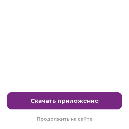
Станьте партнером клуба Много.ру
E-Mail:
partnership@lavtech.ru
© ООО «ЛАВТЕК.РУ», 2000 - 2026 E-Mail:
club@mnogo.ru
Скачать приложение
Продолжить на сайте