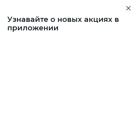
Узнавайте о новых акциях в
приложении
43733
1 бонус
за 7
c