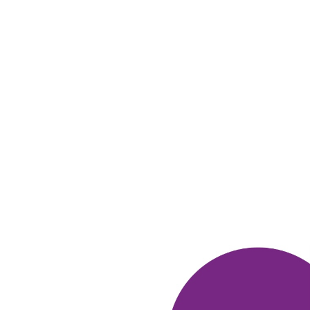
в клубе с 01.2013
АЛЕКСАНДР
ХАХ)
21 июля 2013
в клубе с 11.2011
ВАЛЕНТИНА
Мои впечатления и советы ЛитРес
А мы все как то не можем перейти на электронные книжки.
ОТВЕТИТЬ
10 January 2014
в клубе с 01.2013
АЛЕКСАНДР
аналогично. скачиваю бесплатно всё пока..
02 марта 2013
в клубе с 10.2011
ЕЛЕНА
Мои впечатления и советы ЛитРес
Не так давно сделала первую покупку на Литрес и осталась
довольна. Несколько книг дали в подарок за регистрацию
(отдельное спасибо).
Давно хотела перечитать книги Сергея
Алексеева, а тут
вовремя подвернулся Литрес, да еще и с
бонусами Много. ру.
Нужного автора нашла легко, но выбор
книг меня сбил с
толку-захотелось купить все и сразу.
Русскому человеку
нельзя давать выбирать )
Книги приятно
удивили своей ценой, оплатила покупку
моментально.
Буду