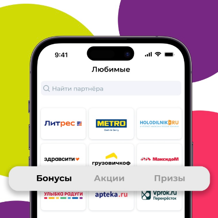
покупать книги еще и друзьям посоветую!
ОТВЕТИТЬ
05 февраля 2013
в клубе с 04.2005
ИЛЬЯ
Мои впечатления и советы ЛитРес
Покупал пару раз, больше не стал. Продавцы хамы.
В
последний раз купил электронную книгу, очень долго и
муторно. Покупал у них, т. к. посоветовали.
Нужный товар
найти было трудно, интерфейс неудобный. При
выборе
советую обратить внимание на то, что всё чт оони
продают,
можно прочитать бесплатно.
Процесс оформления заказа был
медленным. Оплачивал через
PayPal.
ОТВЕТИТЬ
30 декабря 2012
в клубе с 01.2012
АЛЕКСАНДР
Мои впечатления и советы ЛитРес
я пока не совершал, но моя жена покупает книги только
здесь
сразу по карте расчитывается и никаких проблем
книги
выбирать легко, можно отрывок прочитать и отзывы
очень
помогают, список наиболее популярных книг
не успею кофе
попить - уже книг накупила - сидит читает
самое простое по
карте
всегда читать отрывок из книги!