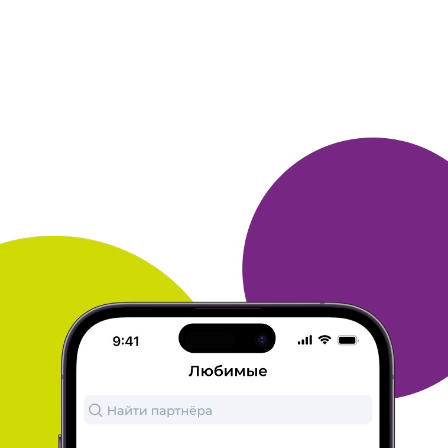
Ронделл
2. Паровозик ребенку (очень понравился,
советую), набор
ножей был необходим по дому
(советую)
3. На лего собирал по акции много ру за
покупки по карте
Открытие, а на ножи собирал
просто за покупки в магазинах и
на конкурсах.
Чтобы собрать быстрее покупайте в магазинах
тутанетам и
расплачивайтесь картой открытие...
ОТВЕТИТЬ
КСЕНИЯ
25 ноября 2015
в клубе с 10.2006
Приз - N-количество рублей на телефон
Я в клубе с 2006 года. Все время заказываю приз
"Пополнение
баланса мобильного телефона".
Раньше это были 500 рублей,
1000 рублей , а в
последнее время 3000 рублей. Сейчас
накопила
бонусов, которых хватит на приобретение приза
"5000
рублей". Накопить бонусы не составляет
особого труда: я
просто совершаю привычные
покупки в Интернет-магазинах и не
только,
поскольку имею карту "Много. ру " и "Открытие"
ОТВЕТИТЬ
25 ноября 2015
в клубе с 01.2002