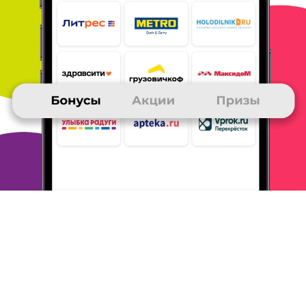
АЛЕКСЕЙ
Получение призов
За бонусы все время выбираю подписку на
различные журналы
или деньги на телефон.
Все
остальные призы если и хорошие, то приходиться
платить
за доставку, а журналы доставляются
бесплатно. При этом
доставка либо в почтовый
ящик либо на почту, что даже лучше,
так как из
ящиков иногда журналы имеют свойство
пропадать
;)
А бонусы собирал покупая товары в
основном на ОЗОНе и ebay,
причем желательно
еще по акциям, за которые начисляются
дополнительные бонусы. Ну и помаленьку
бонусы накапливаются
если играть в ежедневных
играх.
ОТВЕТИТЬ
МАРИНА
25 ноября 2015
в клубе с 06.2001
Очень жалко, что теперь нет приза Skype в
отделе "Услуги операторов связи"
Замечательный был приз - средства на счет Skype
- КРАЙНЕ
удобно, средства перевелись
практически СРАЗУ, звонила
зарубеж -сущие
копейки. Бонусы - из книжных магазинов и