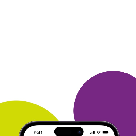
1. Получила приз роликовую пилку PEDI PRO
GEZATONE. Призом
довольна. Правда, может
встать вопрос, где купить сменные
ролики...
2.
Выбрала пилку, потому что давно хотела :). И не
очень
хотелось тратить деньги на
разрекламированный sholl.
3. Бонусы накопила за
счет покупок в магазинах Lamoda и
Ozon. А также
участвовала в конкурсах и викторинах.
ОТВЕТИТЬ
АЛЕКСАНДР
25 ноября 2015
в клубе с 05.2013
Просто, быстро, приятно!!!
В августе я принял участие в акции "Сделай три
покупки
картой "Много. ру", получи по 500
бонусов за каждую покупку
и выбери себе приз за
1000 бонусов". Из предложенных призов
я не
колеблясь выбрал 500 рублей на счёт моего
телефон. Во
первых, это стоящий курс обмена, во
вторых, не нужно тратить
бонусы на доставку и, в
третьих, сама процедура заняла у
меня всего 2
минуты на оформление заявки + 1 неделя
ожидания. Просто, быстро, приятно!!! Рекомендую
всем
коллегам по клубу!