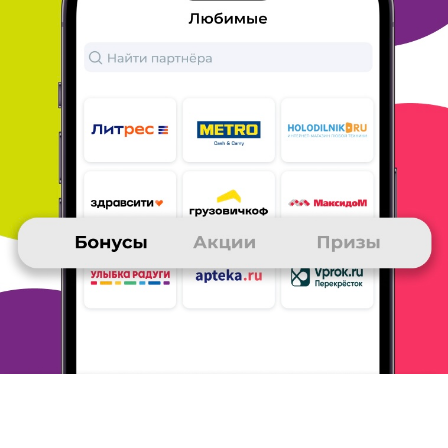
ОТВЕТИТЬ
ЕВГЕНИЙ
25 ноября 2015
в клубе с 09.2012
Мои призы
Первый мой приз были деньги на мобильный
телефон в размере
1000 руб. Второй приз также
деньги на мобильный телефон, но
уже в размере
2000 руб и на него копить пришлось
значительно
дольше. Делал заказы в различных партнерах
клуба
- Сотмаркет, МВидео, 220 вольт и другие,
участвовал в
викторинах клуба, в т. ч. и из
ежедневных писем. Очень
выгодно получать
бонусы по "Золотым письмам". Данные призы
всегда актуальный в нашей жизни.
ОТВЕТИТЬ
МАРИНА
25 ноября 2015
в клубе с 12.2013
как я собирала баллы
выбрала себе приз и решила на него накопить.
года 2 назад
был такой хороший интернет
магазин Е5. с его помощью баллы
было копить
довольно просто. было несколько не сколько раз
попыток получить баллы на EBAY по призам.