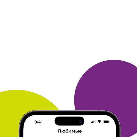
ГАЛИНА
25 ноября 2015
в клубе с 06.2013
Призы!
Раньше постоянно пополняла мобильный
телефон за бонусы!
Очень жаль что исчезла эта
акция.
Заказывала зонтик -качество хорошее!
Ждем возвращения ПОПОЛНЕНИЕ МОБИЛЬНОГО
ТЕЛЕФОНА.....
БОНУСАМИ
ОТВЕТИТЬ
МАРИНА
25 ноября 2015
в клубе с 09.2013
Полезные призы
Я уже 6 раз заказывала подарки от много. ру. В
основном,
заказываю моющие средства, порошок,
кондиционер, гели для
душа. Это очень
практично и хорошо используется дома.
Последний раз в разделе аксессуары заказала
зонт - хочу
подарить его маме на новый год.
Призы всегда очень хорошего
качества, смело
всем рекомендую. Бонусы собираю, делая
заказы
в Ив Роше, Ла редут, Ла мода и др. магазинах
клуба, а
еще играя в ежедневные игры. Чтобы
быстро накопить бонусы
надо стать получателем
золотых писем, тогда бонусы за
ежедневное