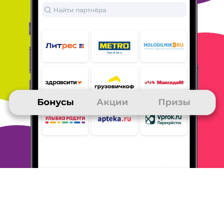
участие в викторинах и конкурсах клуба будут в
разы больше )
ОТВЕТИТЬ
АЛЕКСЕЙ
25 ноября 2015
в клубе с 04.2004
2000 рублей на телефон
1. Приз 2000 на телефон
2. Хороший приз. Два
месяца не нужно пополнять на моем
тарифе
баланс.
3. Нужно больше покупать. Я очень часто
делаю покупки на
EBAY?
ОТВЕТИТЬ
АЛЕКСАНДР
25 ноября 2015
в клубе с 11.2011
5000 рублей на телефон
Добрый день! Получил приз 19 ноября 5000
рублей на телефон.
Выбрал именно этот приз
потому, что копил специально на него
47000
бонусов. Заказывал ранее приз 2 раза пополнение
счёта
на 1000 рублей. Это самый отличный приз от
клуба , так как
приятно увидеть смс с пополнение
счёта на 1 год вперёд на
5000 рублей. Я накопил на
него делая покупки в магазинах М.
Видео, Али-