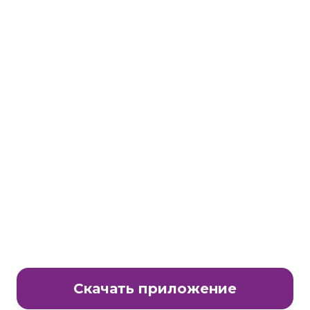
Станьте партнером клуба Много.ру
E-Mail:
partnership@lavtech.ru
© ООО «ЛАВТЕК.РУ», 2000 - 2026 E-Mail:
club@mnogo.ru
Скачать приложение