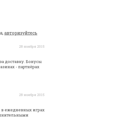
а,
авторизуйтесь
28 ноября 2015
а доставку. Бонусы
азинах - партнёрах
28 ноября 2015
е в ежедневных играх
лнительными