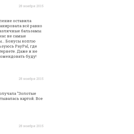
28 ноября 2015
ление оставила
анировала всё равно
различные
бальзамы
час не самые
...
Бонусы коплю
зуюсь PayPal, где
ернете. Даже и не
комендовать буду!
28 ноября 2015
Получала "Золотые
тывалась картой. Все
28 ноября 2015