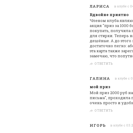
ЛАРИСА
в клубе с 0
Вдвойне приятно
Членом клуба являюс
акция "приз за 1000
бо
покупать, получила 
для стирки. Теперь 
дешёвые. А до
этого 
достаточно легко: а
эта
карта также заре
замечаю, что попутн
ОТВЕТИТЬ
ГАЛИНА
в клубе с 0
мой приз
Мой приз 2000 руб н
письма", проходила
п
очень просто и удобн
ОТВЕТИТЬ
ИГОРЬ
в клубе с 03.