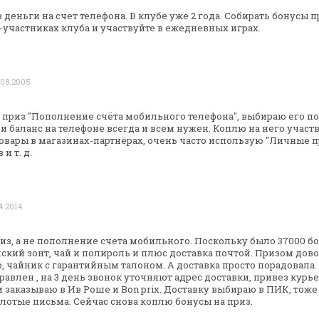
деньги на счет телефона. В клубе уже 2
года. Собирать бонусы п
-участниках клуба и участвуйте в ежедневных играх.
 08.2005
 приз "Пополнение счёта мобильного
телефона", выбираю его по
и баланс на телефоне всегда и всем нужен. Коплю на него
участв
овары в
магазинах-партнёрах, очень часто использую "Личные
п
и т. д.
4.2014
из, а не пополнение счета мобильного.
Поскольку было 37000 б
ский зонт, чай и полироль и плюс доставка почтой. Призом
дово
, чайник с
гарантийным талоном. А доставка просто порадовала.
равлен , на 3 день звонок
уточняют адрес доставки, привез курьер
 заказываю в Ив Роше и Bon prix.
Доставку выбираю в ПИК, тож
лотые письма. Сейчас снова коплю бонусы на приз.