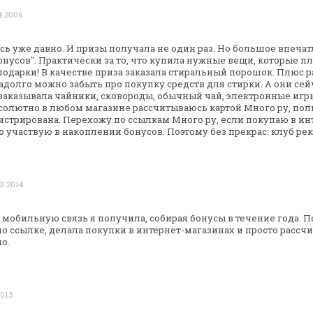
4.2006
ь уже давно. И призы получала не один
раз. Но большое впечат
нусов". Практически за то, что купила нужные вещи, которые
пл
подарки! В
качестве приза заказала стиральный порошок. Плюс 
надолго можно забыть про покупку
средств для стирки. А они сей
заказывала чайники, сковороды, обычный чай,
электронные игры
бсолютно в любом магазине
рассчитываюсь картой Много ру, поль
гистрирована. Перехожу по ссылкам Много ру,
если покупаю в инт
о
участвую в накоплении бонусов.
Поэтому без прекрас: клуб ре
3.2014
а мобильную связь я получила, собирая
бонусы в течение года. 
о ссылке, делала покупки в интернет-магазинах и просто
рассчи
о.
2013