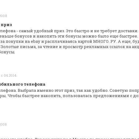
.2008
 приз
лефона - самый удобный приз. Это быстро и
не требует доставки.
ньше бонусов и накопить эти бонусы можно было еще
быстрее.
за покупки на ebay и
расплачиваясь картой МНОГО. РУ. А еще, бу
Золотые письма, за чтение и просмотр
рекламных ссылок на ак
бонусы.
 с 04.2014
обильного телефона
лефона. Выбрала именно этот приз, так как
удобно. Советую попр
ры.
Чтобы быстрее накопить, пользовалась предложениями с
до
2008