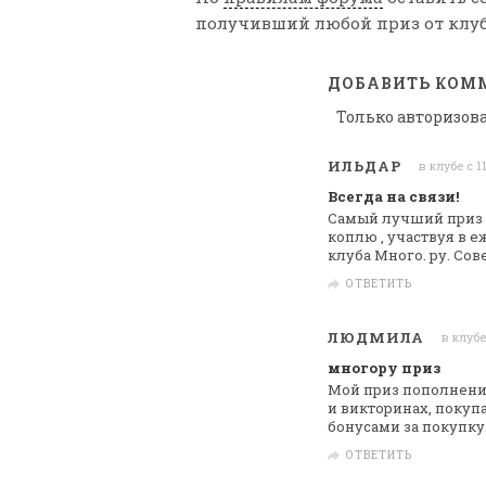
получивший любой приз от клуб
ДОБАВИТЬ КОМ
Только авторизов
ИЛЬДАР
в клубе с 1
Всегда на связи!
Самый лучший приз - 
коплю , участвуя в
еж
клуба Много. ру. Сов
ОТВЕТИТЬ
ЛЮДМИЛА
в клубе
многору приз
Мой приз пополнение
и викторинах,
покупа
бонусами за покупку
ОТВЕТИТЬ