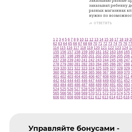
Заказываю разные пр
заказывал ребенку д
разных магазинах кл
нужно по возможнос
ОТВЕТИТЬ
1
2
3
4
5
6
7
8
9
10
11
12
13
14
15
16
17
18
19
2
62
63
64
65
66
67
68
69
70
71
72
73
74
75
76
7
114
115
116
117
118
119
120
121
122
123
124
1
155
156
157
158
159
160
161
162
163
164
165
196
197
198
199
200
201
202
203
204
205
206
237
238
239
240
241
242
243
244
245
246
247
278
279
280
281
282
283
284
285
286
287
288
319
320
321
322
323
324
325
326
327
328
329
360
361
362
363
364
365
366
367
368
369
370
401
402
403
404
405
406
407
408
409
410
411
442
443
444
445
446
447
448
449
450
451
452
483
484
485
486
487
488
489
490
491
492
493
524
525
526
527
528
529
530
531
532
533
534
565
566
567
568
569
570
571
572
573
574
575
606
607
608
609
610
611
612
613
614
615
616