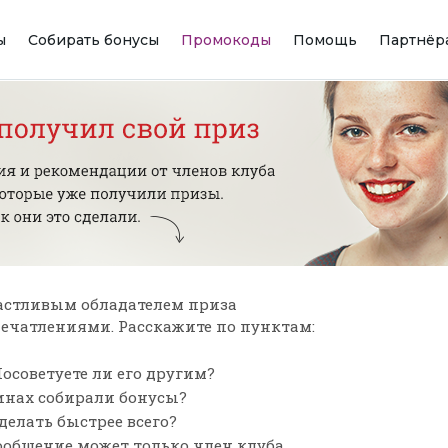
ы
Собирать бонусы
Промокоды
Помощь
Партнёр
астливым обладателем приза
впечатлениями. Расскажите по пунктам:
осоветуете ли его другим?
зинах собирали бонусы?
сделать быстрее всего?
ообщение может только член клуба,