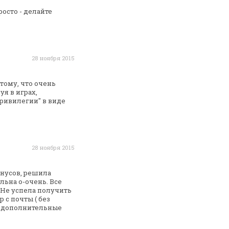
росто - делайте
28 ноября 2015
тому, что очень
уя в играх,
ривилегии" в виде
28 ноября 2015
онусов, решила
льна о-очень. Все
 Не успела
получить
 с почты ( без
е дополнительные