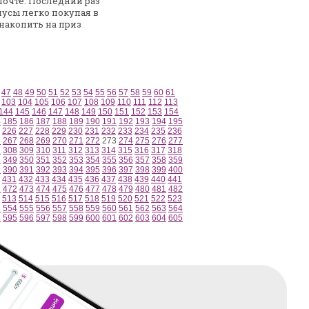
почте.
Последний раз
усы легко покупая в
накопить на приз
47
48
49
50
51
52
53
54
55
56
57
58
59
60
61
103
104
105
106
107
108
109
110
111
112
113
144
145
146
147
148
149
150
151
152
153
154
4
185
186
187
188
189
190
191
192
193
194
195
226
227
228
229
230
231
232
233
234
235
236
6
267
268
269
270
271
272
273
274
275
276
277
7
308
309
310
311
312
313
314
315
316
317
318
8
349
350
351
352
353
354
355
356
357
358
359
9
390
391
392
393
394
395
396
397
398
399
400
431
432
433
434
435
436
437
438
439
440
441
1
472
473
474
475
476
477
478
479
480
481
482
513
514
515
516
517
518
519
520
521
522
523
3
554
555
556
557
558
559
560
561
562
563
564
4
595
596
597
598
599
600
601
602
603
604
605