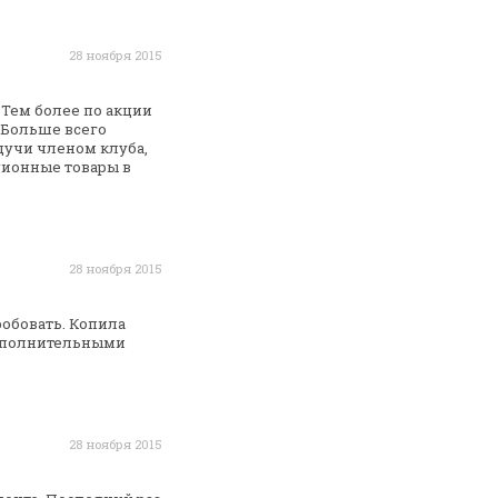
28 ноября 2015
 Тем более по акции
Больше всего
дучи членом клуба,
ционные товары в
28 ноября 2015
обовать. Копила
полнительными
28 ноября 2015