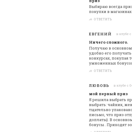
приз
Выбираю всегда приз 
покупки в
магазинах
ОТВЕТИТЬ
ЕВГЕНИЙ
в клубе с
Ничего сложного.
Получаю в основном
удобно его получать
конкурсах, покупая т
умноженных бонусов 
ОТВЕТИТЬ
ЛЮБОВЬ
в клубе с 0
мой первый приз
Я решила выбрать пр
выбрать: чайник,
жен
тщательно упаковано
письмо, что приз отп
доплаты). В основном
бонусы .
Приходят зо