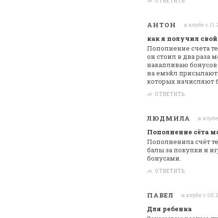
ОТВЕТИТЬ
АНТОН
в клубе с 11
как я получил свой
Пополнение счета те
он стоил в два раза
ме
накапливаю бонусов 
на емэйл присылают 
которых начисляют
ОТВЕТИТЬ
ЛЮДМИЛА
в клубе
Пополнение сёта м
Пополненила счёт те
балы за покупки и иг
бонусами.
ОТВЕТИТЬ
ПАВЕЛ
в клубе с 05.
Для ребенка