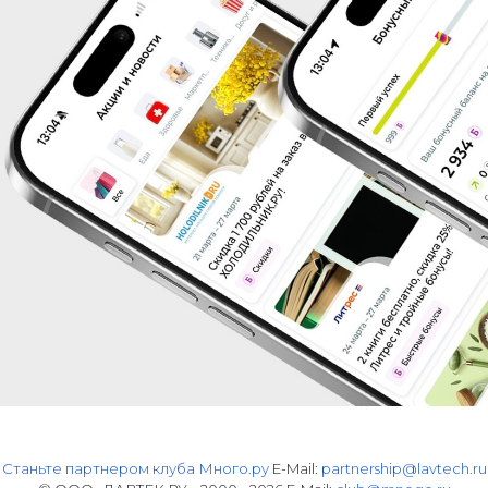
Станьте партнером клуба Много.ру
E-Mail:
partnership@lavtech.ru