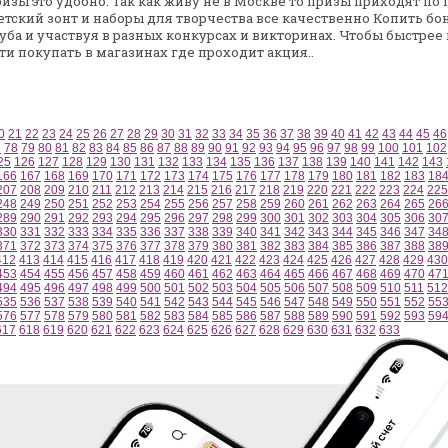
изы это удобно. Так как живу не в Москве
то призы приходят по 
етский зонт и наборы для
творчества все качественно
Копить бон
уба и
участвуя в разных конкурсах и викторинах.
Чтобы быстрее 
ти покупать
в магазинах где проходит акция..
0
21
22
23
24
25
26
27
28
29
30
31
32
33
34
35
36
37
38
39
40
41
42
43
44
45
46
7
78
79
80
81
82
83
84
85
86
87
88
89
90
91
92
93
94
95
96
97
98
99
100
101
102
25
126
127
128
129
130
131
132
133
134
135
136
137
138
139
140
141
142
143
166
167
168
169
170
171
172
173
174
175
176
177
178
179
180
181
182
183
18
207
208
209
210
211
212
213
214
215
216
217
218
219
220
221
222
223
224
225
248
249
250
251
252
253
254
255
256
257
258
259
260
261
262
263
264
265
26
289
290
291
292
293
294
295
296
297
298
299
300
301
302
303
304
305
306
30
330
331
332
333
334
335
336
337
338
339
340
341
342
343
344
345
346
347
34
371
372
373
374
375
376
377
378
379
380
381
382
383
384
385
386
387
388
38
412
413
414
415
416
417
418
419
420
421
422
423
424
425
426
427
428
429
430
453
454
455
456
457
458
459
460
461
462
463
464
465
466
467
468
469
470
47
494
495
496
497
498
499
500
501
502
503
504
505
506
507
508
509
510
511
512
535
536
537
538
539
540
541
542
543
544
545
546
547
548
549
550
551
552
55
576
577
578
579
580
581
582
583
584
585
586
587
588
589
590
591
592
593
59
617
618
619
620
621
622
623
624
625
626
627
628
629
630
631
632
633