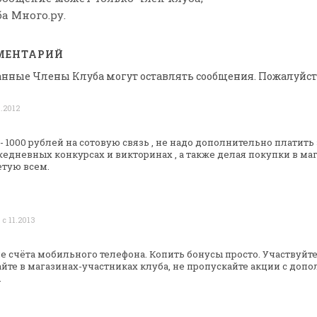
а Много.ру.
МЕНТАРИЙ
анные Члены Клуба могут оставлять сообщения. Пожалуйст
1.2012
1000 рублей на сотовую связь , не надо
дополнительно платить з
едневных конкурсах и викторинах , а также делая покупки в
маг
етую всем.
 с 11.2013
 счёта мобильного телефона. Копить бонусы
просто. Участвуйт
йте в магазинах-участниках клуба, не пропускайте акции
с допо
.