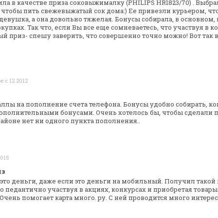
ила в качестве приза соковыжималку
(PHILIPS HR1823/70) . Выбра
 чтобы пить свежевыжатый сок дома:) Ее привезли
курьером, что
девушка, а она довольно тяжелая. Бонусы собирала, в
основном, 
окупках. Так
что, если Вы все еще сомневаетесь, что участвуя в к
ый приз- спешу заверить, что
совершенно точно можно! Вот так в
е с 12.2012
ллы на пополнение счета телефона. Бонусы
удобно собирать, ко
ополнительными бонусами.
Очень хотелось бы, чтобы сделали 
районе нет ни одного пункта пополнения..
2015
из
то деньги, даже если это деньги на
мобильный. Получил такой 
до
педантично участвуя в акциях, конкурсах и приобретая товары
 Очень помогает карта много.
ру. С ней проводится много интере