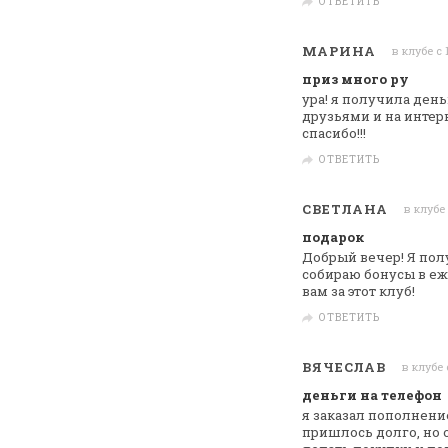
ОТВЕТИТЬ
МАРИНА
в клубе с 
приз много ру
ура! я получила день
друзьями и на
интерн
спасибо!!!
ОТВЕТИТЬ
СВЕТЛАНА
в клубе 
подарок
Добрый вечер! Я полу
собираю бонусы в
еж
вам за этот клуб!
ОТВЕТИТЬ
ВЯЧЕСЛАВ
в клубе 
деньги на телефон
я заказал пополнение
пришлось долго, но 