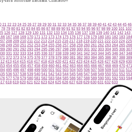
лучать золотые письма.
Спасибо!!!
0
21
22
23
24
25
26
27
28
29
30
31
32
33
34
35
36
37
38
39
40
41
42
43
44
45
46
7
78
79
80
81
82
83
84
85
86
87
88
89
90
91
92
93
94
95
96
97
98
99
100
101
102
25
126
127
128
129
130
131
132
133
134
135
136
137
138
139
140
141
142
143
166
167
168
169
170
171
172
173
174
175
176
177
178
179
180
181
182
183
18
207
208
209
210
211
212
213
214
215
216
217
218
219
220
221
222
223
224
225
248
249
250
251
252
253
254
255
256
257
258
259
260
261
262
263
264
265
26
289
290
291
292
293
294
295
296
297
298
299
300
301
302
303
304
305
306
30
330
331
332
333
334
335
336
337
338
339
340
341
342
343
344
345
346
347
34
371
372
373
374
375
376
377
378
379
380
381
382
383
384
385
386
387
388
38
412
413
414
415
416
417
418
419
420
421
422
423
424
425
426
427
428
429
430
453
454
455
456
457
458
459
460
461
462
463
464
465
466
467
468
469
470
47
494
495
496
497
498
499
500
501
502
503
504
505
506
507
508
509
510
511
512
535
536
537
538
539
540
541
542
543
544
545
546
547
548
549
550
551
552
55
576
577
578
579
580
581
582
583
584
585
586
587
588
589
590
591
592
593
59
617
618
619
620
621
622
623
624
625
626
627
628
629
630
631
632
633