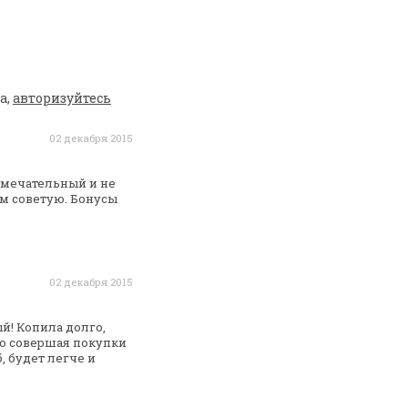
а,
авторизуйтесь
02 декабря 2015
мечательный и не
м советую. Бонусы
02 декабря 2015
й! Копила долго,
о
совершая покупки
, будет легче и