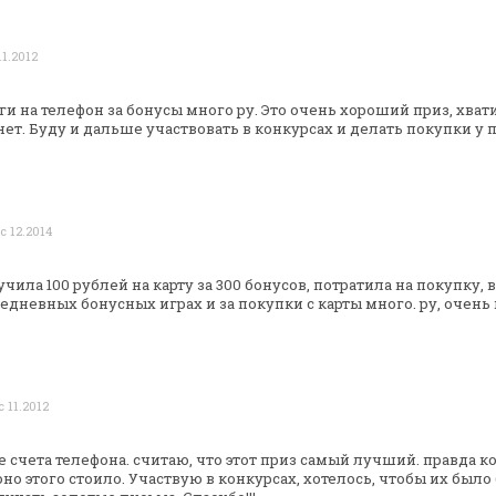
11.2012
ги на телефон за бонусы много ру. Это
очень хороший приз, хвати
ет. Буду и дальше участвовать в конкурсах и делать
покупки у п
с 12.2014
чила 100 рублей на карту за 300 бонусов,
потратила на покупку, в
едневных бонусных играх и за покупки с карты много. ру,
очень 
с 11.2012
 счета телефона. считаю, что этот приз
самый лучший. правда к
оно
этого стоило. Участвую в конкурсах, хотелось, чтобы их было