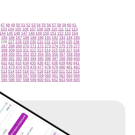
47
48
49
50
51
52
53
54
55
56
57
58
59
60
61
103
104
105
106
107
108
109
110
111
112
113
144
145
146
147
148
149
150
151
152
153
154
4
185
186
187
188
189
190
191
192
193
194
195
226
227
228
229
230
231
232
233
234
235
236
6
267
268
269
270
271
272
273
274
275
276
277
7
308
309
310
311
312
313
314
315
316
317
318
8
349
350
351
352
353
354
355
356
357
358
359
9
390
391
392
393
394
395
396
397
398
399
400
431
432
433
434
435
436
437
438
439
440
441
1
472
473
474
475
476
477
478
479
480
481
482
513
514
515
516
517
518
519
520
521
522
523
3
554
555
556
557
558
559
560
561
562
563
564
4
595
596
597
598
599
600
601
602
603
604
605