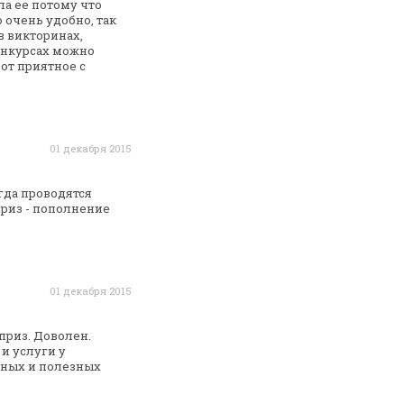
ла ее потому что
 очень удобно, так
в викторинах,
онкурсах
можно
от приятное с
01 декабря 2015
гда проводятся
приз - пополнение
01 декабря 2015
приз. Доволен.
и услуги у
сных и полезных