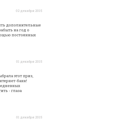
02 декабря 2015
тить дополнительные
абыть на год о
мощью
постоянных
01 декабря 2015
брала этот приз,
нтернет-банк!
едневных
ить - глаза
01 декабря 2015