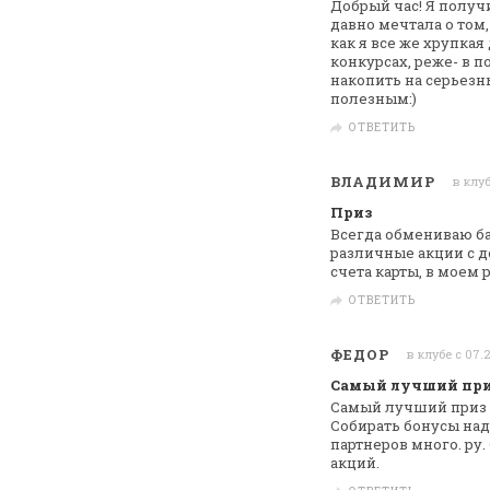
Добрый час! Я получ
давно мечтала о
том,
как я все же хрупкая
конкурсах, реже- в п
накопить на серьезн
полезным:)
ОТВЕТИТЬ
ВЛАДИМИР
в клуб
Приз
Всегда обмениваю ба
различные акции с
д
счета
карты, в моем 
ОТВЕТИТЬ
ФЕДОР
в клубе с 07.
Самый лучший пр
Самый лучший приз э
Собирать бонусы на
партнеров много. ру.
акций.