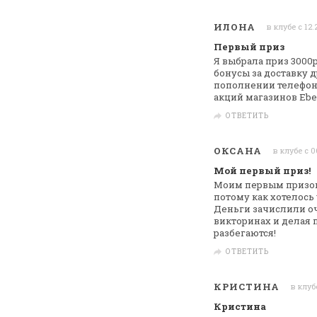
ИЛОНА
в клубе с 12.
Первый приз
Я выбрала приз 3000р
бонусы за
доставку д
пополнении телефона
акций магазинов Ebey
ОТВЕТИТЬ
ОКСАНА
в клубе с 0
Мой первый приз!
Моим первым призом 
потому как
хотелось 
Деньги зачислили о
викторинах и делая 
разбегаются!
ОТВЕТИТЬ
КРИСТИНА
в клуб
Кристина