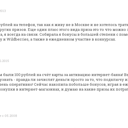
2013
ублей на телефон, так как я живу не в
Москве и не хотелось тра
ругих призов. Еще один плюс этого вида приза это
то что можно з
, я всегда
на связи. Собирала я бонусы в большей степени с по
 и Wildberries, а также в
ежедневном участие в конкурсах.
6.2015
были 100 рублей на счёт карты за
активацию интернет-банка! Вы
узнать - правда ли зачислят деньги просто за то,
что подключу и
чень
оперативно! Сейчас накопила побольше бонусов, играя в
еж
покупки в интернет-магазинах,
и думаю на какие призы их потрат
е с 05.2008