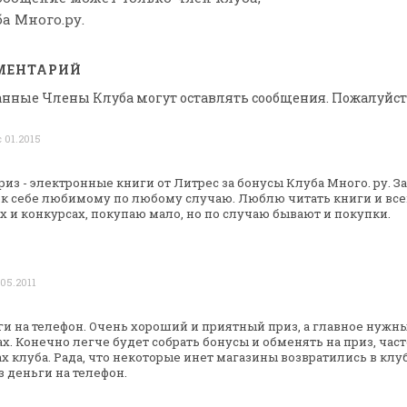
а Много.ру.
МЕНТАРИЙ
анные Члены Клуба могут оставлять сообщения. Пожалуйст
с 01.2015
риз - электронные книги от Литрес за
бонусы Клуба Много. ру.
За
ок себе любимому по
любому случаю.
Люблю читать книги и все
 и конкурсах, покупаю мало, но по случаю бывают и
покупки.
 05.2011
и на телефон. Очень хороший и приятный
приз, а главное нужны
х.
Конечно легче будет собрать бонусы и обменять на приз, част
х клуба. Рада, что
некоторые инет магазины возвратились в клуб
 деньги на телефон.