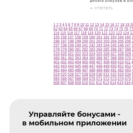
делать покупки и по
ОТВЕТИТЬ
1
2
3
4
5
6
7
8
9
10
11
12
13
14
15
16
17
18
19
2
62
63
64
65
66
67
68
69
70
71
72
73
74
75
76
7
114
115
116
117
118
119
120
121
122
123
124
1
155
156
157
158
159
160
161
162
163
164
165
196
197
198
199
200
201
202
203
204
205
206
237
238
239
240
241
242
243
244
245
246
247
278
279
280
281
282
283
284
285
286
287
288
319
320
321
322
323
324
325
326
327
328
329
360
361
362
363
364
365
366
367
368
369
370
401
402
403
404
405
406
407
408
409
410
411
442
443
444
445
446
447
448
449
450
451
452
483
484
485
486
487
488
489
490
491
492
493
524
525
526
527
528
529
530
531
532
533
534
565
566
567
568
569
570
571
572
573
574
575
606
607
608
609
610
611
612
613
614
615
616