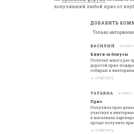
получивший любой приз от клуб
ДОБАВИТЬ КОМ
Только авторизов
ВАСИЛИЙ
в клубе 
Книги за бонусы
Получал много раз п
дорогой приз-подар
собираю в
викторинах
ОТВЕТИТЬ
ТАТЬЯНА
в клубе с
Приз
Получила приз деньг
участвуя в викторина
в магазинах партнера
проще получить приз
ОТВЕТИТЬ