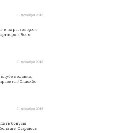
01 декабря 2015
т и на разговоры с
артнеров. Всем
01 декабря 2015
 клубе недавно,
нравится! Спасибо
01 декабря 2015
опить бонусы
больше. Стараюсь