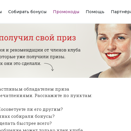
ы
Собирать бонусы
Промокоды
Помощь
Партнёр
астливым обладателем приза
впечатлениями. Расскажите по пунктам:
осоветуете ли его другим?
зинах собирали бонусы?
сделать быстрее всего?
ообщение может только член клуба,