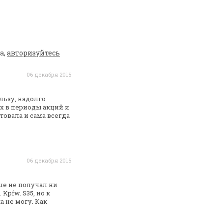
а,
авторизуйтесь
06 декабря 2015
ьзу, надолго
х в периоды акций и
товала и сама всегда
06 декабря 2015
ше не получал ни
Kpfw. S35, но к
а не
могу. Как