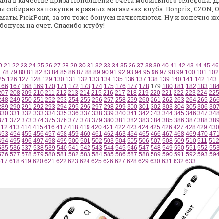
ала в качестве приза Пополнение счета
мобильного телефона. Д
сы
собираю за покупки в разных магазинах клуба. Bonprix, OZON,
O
аты PickPoint, за это
тоже бонусы начисляются. Ну и конечно же
 бонусы на счет. Спасибо клубу!
0
21
22
23
24
25
26
27
28
29
30
31
32
33
34
35
36
37
38
39
40
41
42
43
44
45
46
7
78
79
80
81
82
83
84
85
86
87
88
89
90
91
92
93
94
95
96
97
98
99
100
101
102
25
126
127
128
129
130
131
132
133
134
135
136
137
138
139
140
141
142
143
166
167
168
169
170
171
172
173
174
175
176
177
178
179
180
181
182
183
18
207
208
209
210
211
212
213
214
215
216
217
218
219
220
221
222
223
224
225
248
249
250
251
252
253
254
255
256
257
258
259
260
261
262
263
264
265
26
289
290
291
292
293
294
295
296
297
298
299
300
301
302
303
304
305
306
30
330
331
332
333
334
335
336
337
338
339
340
341
342
343
344
345
346
347
34
371
372
373
374
375
376
377
378
379
380
381
382
383
384
385
386
387
388
38
412
413
414
415
416
417
418
419
420
421
422
423
424
425
426
427
428
429
430
453
454
455
456
457
458
459
460
461
462
463
464
465
466
467
468
469
470
47
494
495
496
497
498
499
500
501
502
503
504
505
506
507
508
509
510
511
512
535
536
537
538
539
540
541
542
543
544
545
546
547
548
549
550
551
552
55
576
577
578
579
580
581
582
583
584
585
586
587
588
589
590
591
592
593
59
617
618
619
620
621
622
623
624
625
626
627
628
629
630
631
632
633