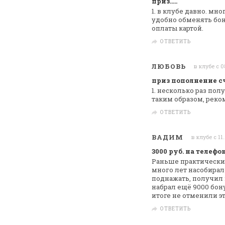
приз.....
1. в клубе давно. мн
удобно
обменять бону
оплаты картой.
ОТВЕТИТЬ
ЛЮБОВЬ
в клубе с 0
приз пополнение с
1. несколько раз полу
таким
образом, реком
ОТВЕТИТЬ
ВАДИМ
в клубе с 11
3000 руб. на телефо
Раньше практически 
много лет
насобирало
поднажать, получил к
набрал ещё 9000 бон
итоге не отменили э
ОТВЕТИТЬ