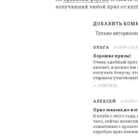
получивший любой приз от клуб
ДОБАВИТЬ КОМ
Только авторизов
ОЛЬГА
в клубе с 02.2
Хорошие призы!
Очень удобный приз 
хватает, и можно им
получать бонусы, чт
стараюсь участвоват
ОТВЕТИТЬ
АЛЕКСЕЙ
в клубе с
Приз заказал,но из
В клубе с этого года
чего, сейчас
начисляю
сожалению с прошло
опробую приз напиш