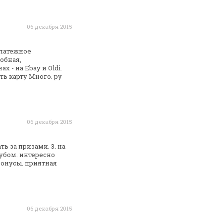
06 декабря 2015
платежное
обная,
 - на Ebay и Oldi.
ь карту Много. ру
06 декабря 2015
ть за призами. 3. на
убом. интересно
онусы. приятная
06 декабря 2015