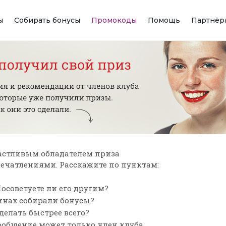
ы
Собирать бонусы
Промокоды
Помощь
Партнёр
астливым обладателем приза
впечатлениями. Расскажите по пунктам:
осоветуете ли его другим?
зинах собирали бонусы?
сделать быстрее всего?
ообщение может только член клуба,