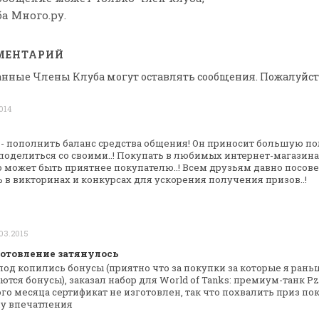
а Много.ру.
МЕНТАРИЙ
анные Члены Клуба могут оставлять сообщения. Пожалуйст
014
- пополнить баланс средства общения! Он
приносит большую пол
поделиться со своими..! Покупать в любимых
интернет-магазина
о
может быть приятнее покупателю..! Всем друзьям давно
посове
ь в викторинах
и конкурсах для ускорения получения призов..!
 03.2015
готовление затянулось
, под копились бонусы (приятно что за
покупки за которые я рань
тся бонусы), заказал набор для World of Tanks:
премиум-танк Pz. 
го месяца
сертификат не изготовлен, так что похвалить приз пок
у впечатления