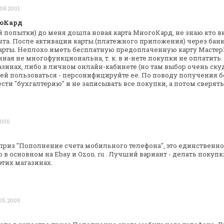
 08.2001
гоКард
-й попытки) до меня дошла новая карта
МногоКард, не знаю кто ви
та.
После активации карты (платежного приложения) через бан
карты.
Неплохо иметь бесплатную предоплаченную карту Мастер
ая не многофункциональна, т. к. в
и-нете покупки не оплатить
зинах, либо в личном онлайн-кабинете (но там выбор
очень скуд
 ей
пользоваться - персонифицируйте ее.
По поводу получения б
сти "бухгалтерию" и не записывать все покупки, а потом
сверять.
2000
приз "Пополнение счета мобильного
телефона", это единственн
в основном на Ebay и Ozon. ru . Лучший вариант -
делать покупк
этих магазинах.
 05.2005