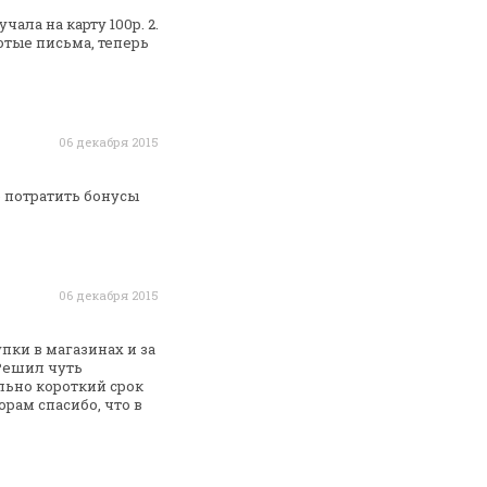
чала на карту 100р. 2.
отые письма, теперь
06 декабря 2015
е потратить бонусы
06 декабря 2015
пки в магазинах и за
 Решил чуть
ольно
короткий срок
рам спасибо, что в