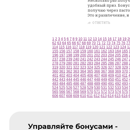
Несколько раз получ
удобный приз. Бону
получаю через пастом
Это и развлечение, и
ОТВЕТИТЬ
1
2
3
4
5
6
7
8
9
10
11
12
13
14
15
16
17
18
19
2
62
63
64
65
66
67
68
69
70
71
72
73
74
75
76
7
114
115
116
117
118
119
120
121
122
123
124
1
155
156
157
158
159
160
161
162
163
164
165
196
197
198
199
200
201
202
203
204
205
206
237
238
239
240
241
242
243
244
245
246
247
278
279
280
281
282
283
284
285
286
287
288
319
320
321
322
323
324
325
326
327
328
329
360
361
362
363
364
365
366
367
368
369
370
401
402
403
404
405
406
407
408
409
410
411
442
443
444
445
446
447
448
449
450
451
452
483
484
485
486
487
488
489
490
491
492
493
524
525
526
527
528
529
530
531
532
533
534
565
566
567
568
569
570
571
572
573
574
575
606
607
608
609
610
611
612
613
614
615
616