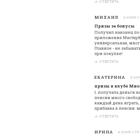
ОТВЕТИТЬ
МИХАИЛ
в клубе с
Призы за бонусы
Получил наконец по 
приложение МастерК
универсальная, мно
Главное - не
забывать
при покупке!
ОТВЕТИТЬ
ЕКАТЕРИНА
в клу
призы в клубе Мно
1. получала деньги н
пенсии
много свобод
каждый день играть,
прибавка к пенсии. 
ОТВЕТИТЬ
ИРИНА
в клубе с 09