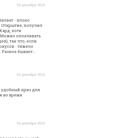
06 декабря 2015
новат - плохо
к
Открытие, получил
Кард,
хотя
. Можно оплачивать
ен), так что, если
онусов - тяжело
 Разное бывает...
06 декабря 2015
о удобный приз для
и во время
06 декабря 2015