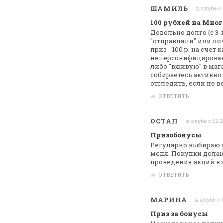
ШАМИЛЬ
в клубе с
100 рублей на Мно
Довольно долго (с 3
"отправляли" или
поч
приз - 100 р. на счет 
неперсонифицированн
либо "вживую" в
мага
собираетесь активно
отследить, если не
ве
ОТВЕТИТЬ
ОСТАП
в клубе с 12.
Призобонусы
Регулярно выбираю 
меня. Покупки
делаю 
проведения акций в 
ОТВЕТИТЬ
МАРИНА
в клубе с
Приз за бонусы