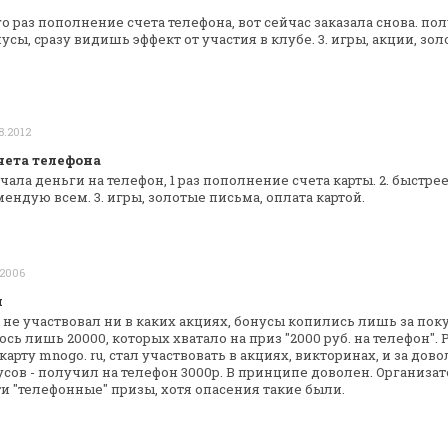
ого раз пополнение счета телефона, вот
сейчас заказала снова. полу
сы, сразу видишь эффект от участия в клубе. 3.
игры, акции, зол
8.2012
чета телефона
чала деньги на телефон, 1 раз
пополнение счета карты. 2. быстре
ендую всем. 3. игры, золотые письма, оплата
картой.
.2006
н
не участвовал ни в каких акциях, бонусы
копились лишь за поку
сь лишь 20000, которых хватало на приз "2000 руб.
на телефон".
арту mnogo. ru,
стал участвовать в акциях, викторинах, и за дов
усов - получил на телефон
3000р. В принципе доволен. Организато
ти "телефонные" призы, хотя опасения
такие были.