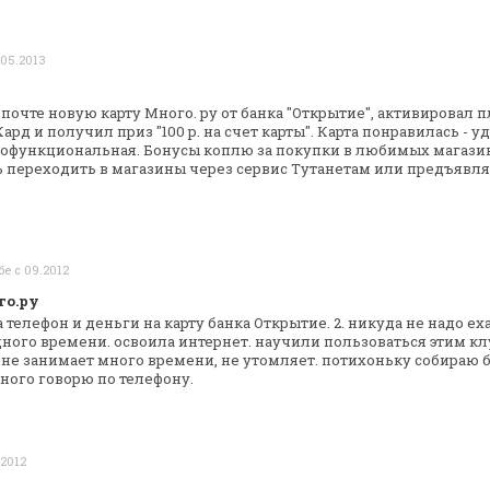
 05.2013
почте новую карту Много. ру от банка
"Открытие", активировал 
ард и
получил приз "100 р. на счет карты". Карта понравилась -
уд
гофункциональная. Бонусы коплю за
покупки в любимых магазинах
 переходить в магазины через сервис Тутанетам или
предъявлят
бе с 09.2012
го.ру
а телефон и деньги на карту банка
Открытие. 2. никуда не надо еха
ного времени. освоила интернет. научили
пользоваться этим кл
 не
занимает много времени, не утомляет. потихоньку собираю
б
много говорю по
телефону.
.2012