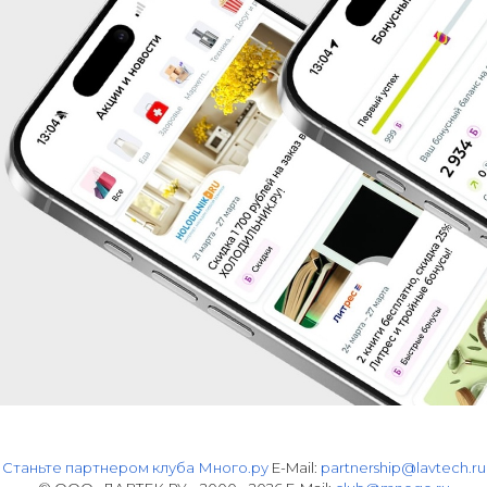
Станьте партнером клуба Много.ру
E-Mail:
partnership@lavtech.ru