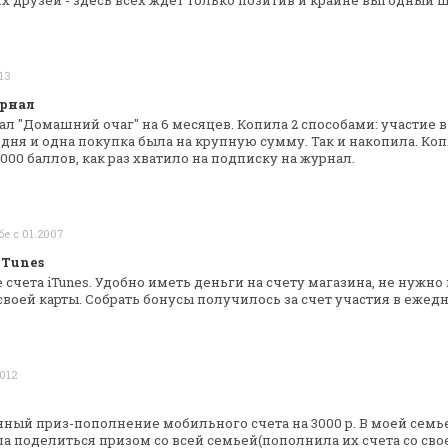
х друзей - здесь всех ждёт только
позитив и крайне выгодный ш
013
урнал
ал "Домашний очаг" на 6 месяцев. Копила 2
способами: участие в
дня и одна покупка была на крупную сумму. Так и накопила.
Коп
000 баллов, как раз
хватило на подписку на журнал.
бе с 01.2007
iTunes
 счета iTunes. Удобно иметь деньги на
счету магазина, не нужно
своей
карты. Собрать бонусы получилось за счет участия в
ежедн
2012
ный приз-пополнение мобильного счета на
3000 р. В моей семь
ла
поделиться призом со всей семьей(пополнила их счета со
свое