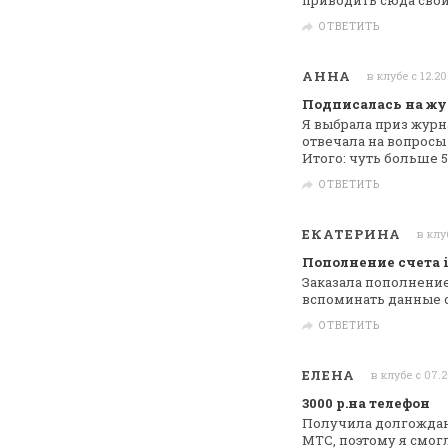
приводить сюда свои
ОТВЕТИТЬ
АННА
в клубе с 12.2
Подписалась на ж
Я выбрала приз журн
отвечала на вопросы
Итого: чуть больше 5
ОТВЕТИТЬ
ЕКАТЕРИНА
в клу
Пополнение счета 
Заказала пополнение
вспоминать данные 
ОТВЕТИТЬ
ЕЛЕНА
в клубе с 07.
3000 р.на телефон
Получила долгождан
МТС, поэтому я смог