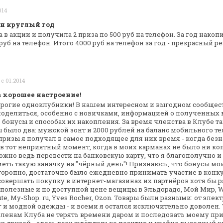
014
н круглый год
а в акции и получила 2 приза по 500
руб на телефон. За год накоп
руб на телефон. Итого 4000 руб на
телефон за год - прекрасный ре
 с 01.2014
 хорошее настроение!
орогие одноклубники! В нашем интересном и
выгодном сообщест
оделиться, особенно с новичками, информацией о полученных
 бонусы и способах их
накопления. За время членства в Клубе т
u было два: мужской зонт и 2000 рублей
на баланс мобильного те
призы я получал в самое подходящее для них время - когда
безн
 в тот неприятный
момент, когда в моих карманах не было ни ко
ожно ведь перевести на банковскую карту,
что я благополучно и 
еть такую
заначку на "чёрный день"! Признаюсь, что бонусы мо
оропно, достаточно было
ежедневно принимать участие в конкур
совершать покупку в интернет-магазинах их партнёров
хотя бы р
 полезные и по
доступной цене вещицы в Эльдорадо, Мой Мир, Wi
te, My-Shop. ru, Yves Rocher,
Ozon. Товары были разными: от элек
 и модной одежды - и всеми я остался исключительно
доволен. 
членам Клуба
не терять времени даром и последовать моему прим