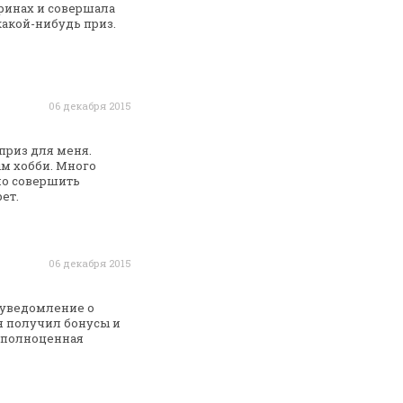
оринах и совершала
какой-нибудь приз.
06 декабря 2015
приз для меня.
ым
хобби. Много
но совершить
ет.
06 декабря 2015
 уведомление о
я получил бонусы и
о полноценная