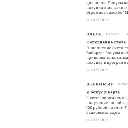
довольны. Бонусы на
покупки в магазинах
Огромное спасибо
"МН
ОТВЕТИТЬ
ОЛЬГА
в клубе с 10.2
Пополнение счета-
Пополнение счета-эт
Собирать бонусы оч
привлекательных ма
покупку в
программе 
ОТВЕТИТЬ
ВЛАДИМИР
в клуб
И бонус и карта
Я хотел оформить ещ
получении новой ка
100 рублей на счет. 
банковская карта
ОТВЕТИТЬ