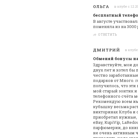
ОЛЬГА
в клубе с 12.2
бесплатный телефо
В августе участвовал
поменяла из на 3000 
ОТВЕТИТЬ
ДМИТРИЙ
в клубе
Обменяй бонусы на
Здравствуйте, мои д
двух лет и хотел бы
п
честно заработанные
подарков от Много. r
получилось, что эти
мой старый зонтик и
телефонного счёта м
Рекомендую всем им
кубышку весьма раст
викторинах
Клуба и 
приобретал нужные,
eBay, KupiVip, LaRedou
парфюмерии, до
книг
не очень активным 