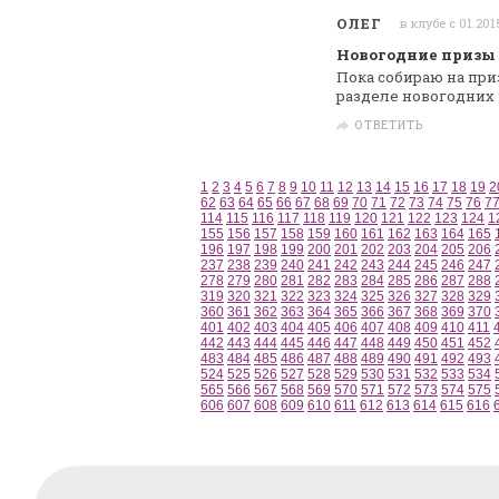
ОЛЕГ
в клубе с 01.201
Новогодние призы
Пока собираю на при
разделе новогодних
ОТВЕТИТЬ
1
2
3
4
5
6
7
8
9
10
11
12
13
14
15
16
17
18
19
2
62
63
64
65
66
67
68
69
70
71
72
73
74
75
76
7
114
115
116
117
118
119
120
121
122
123
124
1
155
156
157
158
159
160
161
162
163
164
165
196
197
198
199
200
201
202
203
204
205
206
237
238
239
240
241
242
243
244
245
246
247
278
279
280
281
282
283
284
285
286
287
288
319
320
321
322
323
324
325
326
327
328
329
360
361
362
363
364
365
366
367
368
369
370
401
402
403
404
405
406
407
408
409
410
411
442
443
444
445
446
447
448
449
450
451
452
483
484
485
486
487
488
489
490
491
492
493
524
525
526
527
528
529
530
531
532
533
534
565
566
567
568
569
570
571
572
573
574
575
606
607
608
609
610
611
612
613
614
615
616