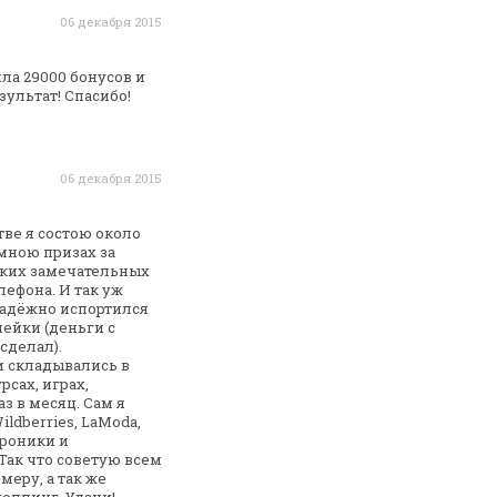
06 декабря 2015
ила 29000 бонусов и
зультат! Спасибо!
06 декабря 2015
ве я состою около
мною призах за
аких замечательных
лефона. И так уж
адёжно испортился
пейки (деньги с
сделал).
и
складывались в
сах, играх,
аз в месяц. Сам я
ldberries,
LaModa,
троники и
Так что советую всем
еру, а так
же