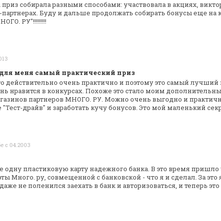
 приз собирала разными
способами: участвовала в акциях, викт
-партнерах. Буду и дальше продолжать
собирать бонусы еще на 
ОГО. РУ"!!!!!!!!!
013
для меня самый практический приз
о действительно очень практично и поэтому
это самый лучший 
ень
нравится в конкурсах. Похоже это стало моим дополнительн
газинов партнеров МНОГО. РУ.
Можно очень выгодно и практич
"Тест-драйв" и заработать кучу бонусов. Это мой
маленький секр
е с 04.2003
е одну пластиковую карту надежного банка.
В это время пришло
рты
Много. ру, совмещенной с банковской - что я и сделал. За это
Я даже не поленился
заехать в банк и авторизоваться, и теперь эт