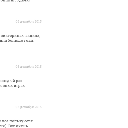
оппинг. Удачи!
06 декабря 2015
 викторинах, акциях,
ила больше года.
06 декабря 2015
 каждый раз
евных играх
06 декабря 2015
е все пользуются
го). Все очень