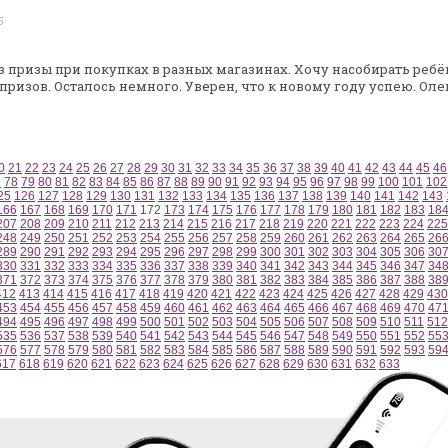
5
з призы при покупках в разных магазинах.
Хочу насобирать ребён
призов. Осталось немного. Уверен, что к новому году успею.
Оле
0
21
22
23
24
25
26
27
28
29
30
31
32
33
34
35
36
37
38
39
40
41
42
43
44
45
46
7
78
79
80
81
82
83
84
85
86
87
88
89
90
91
92
93
94
95
96
97
98
99
100
101
102
25
126
127
128
129
130
131
132
133
134
135
136
137
138
139
140
141
142
143
166
167
168
169
170
171
172
173
174
175
176
177
178
179
180
181
182
183
18
207
208
209
210
211
212
213
214
215
216
217
218
219
220
221
222
223
224
225
248
249
250
251
252
253
254
255
256
257
258
259
260
261
262
263
264
265
26
289
290
291
292
293
294
295
296
297
298
299
300
301
302
303
304
305
306
30
330
331
332
333
334
335
336
337
338
339
340
341
342
343
344
345
346
347
34
371
372
373
374
375
376
377
378
379
380
381
382
383
384
385
386
387
388
38
412
413
414
415
416
417
418
419
420
421
422
423
424
425
426
427
428
429
430
453
454
455
456
457
458
459
460
461
462
463
464
465
466
467
468
469
470
47
494
495
496
497
498
499
500
501
502
503
504
505
506
507
508
509
510
511
512
535
536
537
538
539
540
541
542
543
544
545
546
547
548
549
550
551
552
55
576
577
578
579
580
581
582
583
584
585
586
587
588
589
590
591
592
593
59
617
618
619
620
621
622
623
624
625
626
627
628
629
630
631
632
633