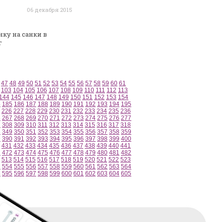
06 декабря 2015
ку на санки в
г
47
48
49
50
51
52
53
54
55
56
57
58
59
60
61
103
104
105
106
107
108
109
110
111
112
113
144
145
146
147
148
149
150
151
152
153
154
4
185
186
187
188
189
190
191
192
193
194
195
226
227
228
229
230
231
232
233
234
235
236
6
267
268
269
270
271
272
273
274
275
276
277
7
308
309
310
311
312
313
314
315
316
317
318
8
349
350
351
352
353
354
355
356
357
358
359
9
390
391
392
393
394
395
396
397
398
399
400
431
432
433
434
435
436
437
438
439
440
441
1
472
473
474
475
476
477
478
479
480
481
482
513
514
515
516
517
518
519
520
521
522
523
3
554
555
556
557
558
559
560
561
562
563
564
4
595
596
597
598
599
600
601
602
603
604
605