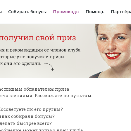
ы
Собирать бонусы
Промокоды
Помощь
Партнёр
астливым обладателем приза
впечатлениями. Расскажите по пунктам:
осоветуете ли его другим?
зинах собирали бонусы?
сделать быстрее всего?
ообщение может только член клуба,