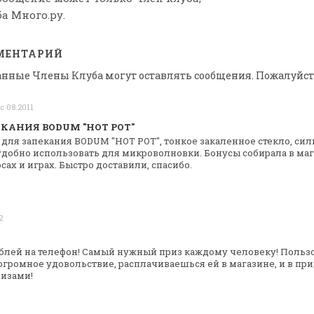
а Много.ру.
МЕНТАРИЙ
анные Члены Клуба могут оставлять сообщения. Пожалуйст
с 08.2011
ЕКАНИЯ BODUM "HOT POT"
 для запекания BODUM "HOT POT", тонкое
закаленное стекло, сил
добно использовать для микроволновки. Бонусы собирала в
маг
сах и играх.
Быстро доставили, спасибо.
2
блей на телефон! Самый нужный приз
каждому человеку! Пользо
огромное удовольствие, расплачиваешься ей в магазине, и в
при
ризами!