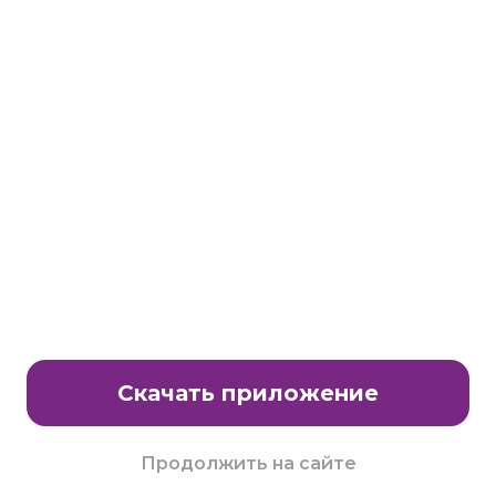
Станьте партнером клуба Много.ру
E-Mail:
partnership@lavtech.ru
© ООО «ЛАВТЕК.РУ», 2000 - 2026 E-Mail:
club@mnogo.ru
Скачать приложение
Продолжить на сайте