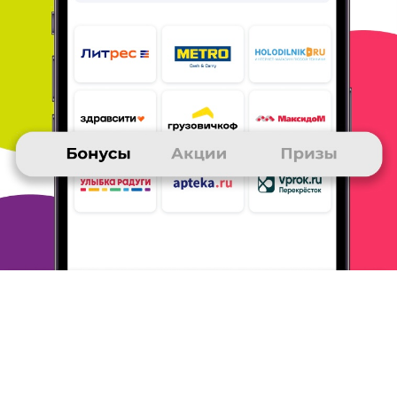
Покупал книги ещё в интернет-магазине АСТ и ЭКСМО, так что
book-24 знаю и люблю с самого рождения. Если перечислять
все
что купленно не хватит места и времени. Последний
заказ:
Фуэнтес "Аура", Вайль "Гений места" и "Москва
театральная".
Плачу банковской картой, получаю в
самовывозе. Так дешевле.
Доволен всем, поэтому и
сотрудничаю с этим магазином так
долго
ОТВЕТИТЬ
16 февраля 2018
в клубе с 04.2017
АЛЕКСАНДР
Интернет-магазин Book24
К хорошей литературе приучен и неравнодушен с детства,
поэтому после изучения книжного Интернет-рынка остановил
свой выбор на сайте https://book24. ru. Уже более 30-ти
заказов
классической, современной и детской литературы
сделал за
последний год, а привлекает в работе с этим
магазином,
прежде всего, огромный ассортимент ведущих
российских
изданий (ЭКСМО, АСТ, Манн Иванов и Фербер,
Вентана Граф и
Дрофа), наличие бонусной системы и
оперативная.
слаженная работа персонала Интернет-магазина,
который
даже проблемные моменты решает быстро и
взаимовыгодно.
Оплату заказов произвожу исключительно
платежной картой
(частенько с использованием бонусных
баллов), сумма
каждого заказа, как правило, превышает 1000,0
руб, поэтому