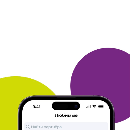
акции
"вторая книга в подарок", бесплатная доставка
курьером.
Выбрала именно этот магазин, т. к приемлемые
цены и большой
выбор книг. Оплатила при получении.
Посылка была качественно
упакована. Качество книг
понравилось.
ОТВЕТИТЬ
16 февраля 2018
в клубе с 10.2015
ЛЮДМИЛА
Магазин Book-24
Покупаю в этом магазине второй год. Очень нравится выбор
книг и издательств, множество акций, поощрений баллами к
праздникам и к Дню Рождения.
В последний раз я заказала
книги по фотографии, заказ из 3-х
книг за 1120 с бесплатной
доставкой. Очень удобно получаю
книги в ближайшем сдэке,
всегда без очередей. Оплатила там
же по банковской карте.
Также пользуюсь при оплате бонусами
Спасибо. Все очень
нравится, жду прихода следующего заказа.
Буду и дальше
покупать в Book-24.
Рекомендую.
ОТВЕТИТЬ
16 февраля 2018
в клубе с 02.2017
ОЛЕГ
Отзыв о компании