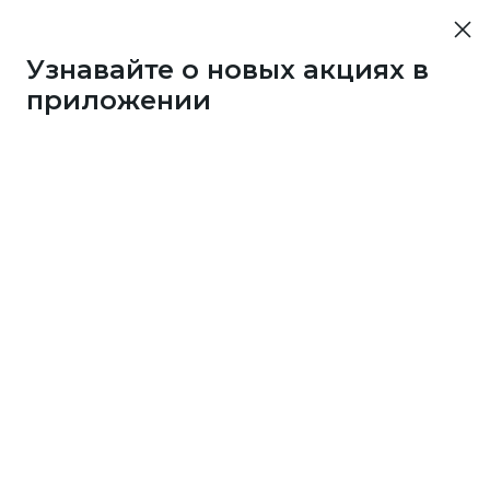
Узнавайте о новых акциях в
приложении
4125
1 бонус
за 50
c