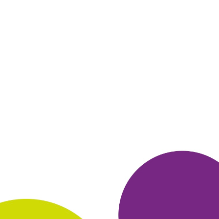
следующие заказы. Подсадила на это
дело родню и подруг.
Выбирайте книги заранее, откладывайте
на полку и ждите
выгодных акций. Единственное, обратите
внимание, что
акции на сайте не суммируются. Если применяете
промокод,
то те книги, которые на сайте висели со скидками,
будут идти
по полной стоимости.
ОТВЕТИТЬ
17 февраля 2018
в клубе с 12.2013
АННА
Бумажные книги
1. Последнее время покупала только электронные книги, но
так
хотелось пошуршать бумажкой! в магазинах цены
запредельные,
а тут терпимо, да еще со скидками и по акции!
2. Покупала книги по обустройству дачного участка. Сразу
несколько и по разным направлениям - и как участок
разметить, и что посадить в нашем крае.
3. Оплатила картой
без процентов за перевод денег, доставка
самовывозом.
Заказ выполняют очень быстро, буквально за пару
дней.
4.
Отличная упаковка, в пленку. Книги пришли абсолютно
новые, их даже никто не открывал.
5. Заказывайте несколько
книг, от 999 р. доставка
бесплатная. Заказывайте красивый
книги, с иллюстрациями.
Выходят недорого, а взять в руки
приятно. На все праздники в
подарок можно подобрать, по
любым темам, придут в лучшем
виде