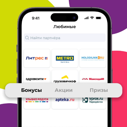
ОТВЕТИТЬ
17 февраля 2018
в клубе с 01.2015
ДМИТРИЙ
Книги, книги, книги
Магазин с большим выбором литературы. Покупал 4 книги и
использовал промокод, получилось очень выгодно! Оплатил
картой онлайн. Упаковка отличная, книги без деффектов, я
полностью доволен, рекомендую всем!
ОТВЕТИТЬ
17 февраля 2018
в клубе с 12.2016
НАТАЛИЯ
выгодная покупка
НАТАЛИЯ
Заказала книгу Мари Кондо "Магическая уборка" по
выгодной
акции - бесплатная доставка. Оплата банковской
картой,
доставил курьер, предварительно прозвонил за 2 часа.
Книга
тщательно упакована. Часто выгодные и
разнообразные акции.
Буду заказывать еще.
ОТВЕТИТЬ
17 февраля 2018
в клубе с 06.2017
ЮЛИЯ