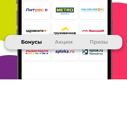
принести 1.03. Но нет сомнений, что с этим все будет
отлично!
Мониторьте акции этого магазина, часто бывают
предложения, от которых сложно отказаться! Любимый
книжный
магазин!))
ОТВЕТИТЬ
20 февраля 2018
в клубе с 07.2005
АЛЕКСАНДР
Отличный магазин
Магазином Book24 пользуюсь давно. Устраивает почти всё
(книги появляются не всегдв во время). Бывают неплохие
акции. С доставкой проблем никогда не было. Заказывал в
Пикпойнт, когда сделали там платную доставку, стал
заказывать в Боксберри (доставка от 999 руб. бесплатно ).
Книги пакуют хорошо в пленку и пупырку. Книги приходят
целые
и не мятые.
ОТВЕТИТЬ
20 февраля 2018
в клубе с 02.2018
ИРИНА
Подарки к празднику
Случайно увидела на сайте подарки, появилась хорошая идея
с
книгой. Большой выбор, заодно и детям выбрала