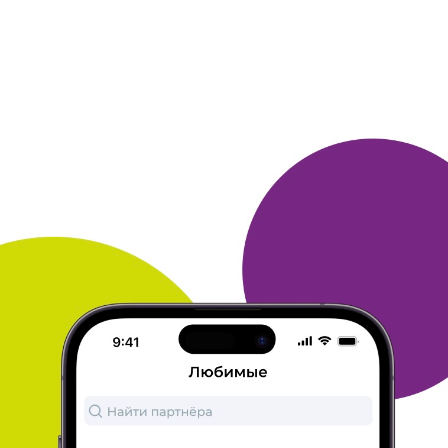
20 февраля 2018
в клубе с 02.2005
АНДРЕЙ
👍 магазин!
Магазином пользуюсь сравнительно недавно. Курьерской
службой
довольна. Все быстро и четко. А особенно радуют
акции и
щедрые скидки. Спасибо огромное магазину!!!
ОТВЕТИТЬ
20 февраля 2018
в клубе с 01.2018
АННА
мне нравится book24
Спасибо, отличные скидки, акции и главное: огромный
выбор!!!
ОТВЕТИТЬ
20 февраля 2018
в клубе с 02.2018
КСЕНИЯ
Любителям почитать
Всегда заказываю книги на book24, и стало приятной
неожиданностью, что могу получать дополнительные бонусы
по
карте много. ру. Люблю читать романы, не удержалась и
заказала аж 12 книг. Оплатила заказ на сайте картой, удалось
получить дополнительную скидку, списав бонусы спасибо.
(Ещё
один "+" book24.) Заказ ещё не пришел, курьер должен