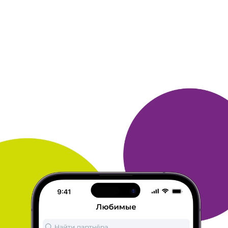
Доставка очень быстрая! Сделал три заказа и получил все в
течении недели! Качество книг хорошее! Стоимость
приемлемая,
недорого! Ещё и с учётом скидок! Я доволен! За
всё спасибо!
ОТВЕТИТЬ
14 марта 2018
в клубе с 07.2001
ИВАН
book24
Доставка отличная, качество на высоте, стоимость книг на
порядок ниже других сетей! Спасибо.
ОТВЕТИТЬ
14 марта 2018
в клубе с 12.2001
ВИЛЕН
спасибо BOOK24
большое спасибо магазину, во-первых выбрал то что долго
искал, во-вторых за счет постоянных акций собственно и
привлекли мое внимание, в третьих способ доставки
предложен
оптимальный если не сказать идеальный , так
как в город
Норильск быстро никогда и ничто не приходит... в
данном
случае доставка состоялась в самых лучших сроках
(тьфу тьфу
тьфу)
в общем сроки 5, выбор 5, цены чуть выше
либо на уровне - но
бонусы СПАСИБО огромный плюс -