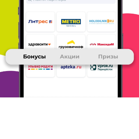
наконец то нашел куда буду их
тратить с удовольствем и не
вынужденно лишь бы лишь бы
желаю удачи магазину !!!!!! и
конечно же рекомендую многим
!!!!
ОТВЕТИТЬ
14 марта 2018
в клубе с 02.2018
ДАРЬЯ
Работа на 5 с плюсом. Хотя нет, на 1000 бонусов)
Сделала заказ именно на сайте Book24, т. к. это практически
один сайт с книгами, где принимают Спасибо от Сбербанка,
еще
и начисляют бонусы.
Книги стоят чуть дороже. чем на
других сайтах, но всегда
есть акции 2ая, 3ая, 4ая книга за
рубль.
ОТВЕТИТЬ
14 марта 2018
в клубе с 12.2017
ПОЛИНА
book24
На сайте book 24 огромный выбор книг на любой вкус,
отличная
система бонусов и постоянные скидки, так же
огромное
количество пунктов самовывоза и возможность
оплаты большей
части заказа бонусами СПАСИБО от
Сбербанка, что лично для
меня очень удобно!!!! Доставка
также мега быстрая,
однозначно для меня стал любимым