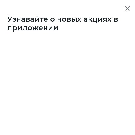
Узнавайте о новых акциях в
приложении
4125
1 бонус
за 50
c