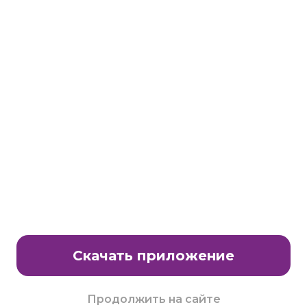
Станьте партнером клуба Много.ру
E-Mail:
partnership@lavtech.ru
© ООО «ЛАВТЕК.РУ», 2000 - 2026 E-Mail:
club@mnogo.ru
Скачать приложение
Продолжить на сайте