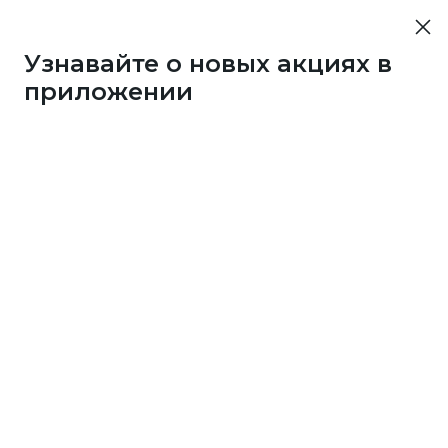
Узнавайте о новых акциях в
приложении
4125
1 бонус
за 50
c