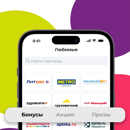
23 октября 2019
в клубе с 11.2016
ЕКАТЕРИНА
Отзыв
В ЛитРес покупаю давно, так как очень большой ассортимент.
Можно купить книги сделав предзаказ со скидкой 30%.
Можно купить книги оплатив бонусами Много. ру и СПАСИБО
от
Сбербанк. В основном покупаю электронные книги к
которым после оплаты сразу получаю доступ. Всем довольна,
благодарю всех за работу.
ОТВЕТИТЬ
22 октября 2019
в клубе с 03.2007
ОКСАНА
Один из лучших книжных сайтов!
Литрес выбрала давно, нравится ассортимент, простота
получения электронных книг, приятные акции и бонусы,
возможность платить картой, хранение своей библиотеки на
сайте Литрес. Книги мгновенно попадают в личный кабинет
на
сайте. Один из лучших книжных сайтов!
ОТВЕТИТЬ
22 октября 2019
в клубе с 11.2017
НАТАЛЬЯ
Литрес - мгновенное получение доступа к книгам.