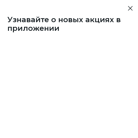
Узнавайте о новых акциях в
приложении
43733
1 бонус
за 7
c