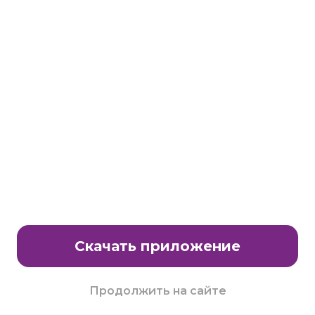
Станьте партнером клуба Много.ру
E-Mail:
partnership@lavtech.ru
© ООО «ЛАВТЕК.РУ», 2000 - 2026 E-Mail:
club@mnogo.ru
Скачать приложение
Продолжить на сайте