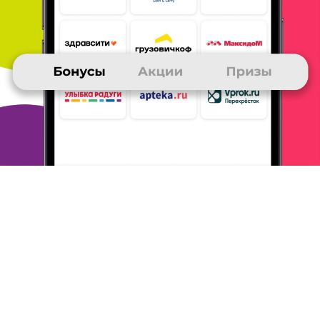
доступной для скачивания. 5. Рекомендую всем
интернет-
магазин Литрес - отличное сочетание цены и
качества,
богатый ассортимент.
ОТВЕТИТЬ
23 октября 2019
в клубе с 04.2012
ВИКТОРИЯ
отзыв
Много лет покупаю книги в Литрес, другие магазины не знаю.
За годы купила очень много книг. Оплату провожу через
интернет с банковской карты, после этого скачиваю
электронную книгу. Очень довольна качеством книг,
огромным
выбором, скоростью, с которой можно сделать
новое
приобретение. Рекомендую пользоваться Литрес, всё
на высоком
уровне.
ОТВЕТИТЬ
23 октября 2019
в клубе с 11.2018
ОЛЬГА
Отзыв покупателя
1. Покупаю в течении года. Быстро и удобно. Дома место
свободное остается. Хранится на жестком диске. Прочитала и
можно удалить. Всегда можно прочитать отзывы других
читателей. 2. Покупаю электронные книги. Аудио мне не