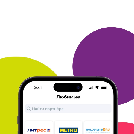
23 октября 2019
в клубе с 01.2010
НАДЕЖДА
Отзыв
Я очень часто покупаю книги в Литрес, хороший удобный сайт,
много книг на любой вкус. Бывают разные акции, можно
заранее
заказать новые книги любимого автора. Всем
советую
ОТВЕТИТЬ
23 октября 2019
в клубе с 10.2017
ТАТЬЯНА
Литрес
11. Много лет покупаю книги на Литрес, постоянный клиент
этого интернет-магазина еще с тех времен, когда не была
обладательницей карты Много. ру. А уж с тех пор, как
получила
карту, начала покупать на Литрес чаще - это очень
выгодно, и
не только в плане получения бонусов: можно
отслеживать и
все скидочные акции, и получать книги без
оплаты, за
накопленные бонусы. Интернет-магазин очень
нравиртся: там
много эксклюзивных предложений, часто
появляются
новинки; можно видеть отзывы других читателей и
писать
свои отзывы - за что опять же идут дополнительные
баллы. 2.
Покупаю электронные книги. 3. Оплачиваю картой
и/или
бонусами. 4. Доставка сразу после оплаты - книга
становится