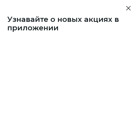
Узнавайте о новых акциях в
приложении
43733
1 бонус
за 7
c