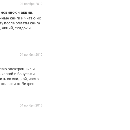
04 ноября 2019
 новинок и акций.
нные книги и читаю их
азу после оплаты книга
, акций, скидок и
04 ноября 2019
упаю электронные и
 картой и бонусами
ть со скидкой, часто
 подарки от Литрес.
04 ноября 2019