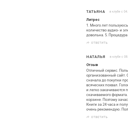
в клубе с 04
ТАТЬЯНА
Литрес
1. Много лет пользуюсь
количество аудио- и э
довольна.
5. Процедура
ОТВЕТИТЬ
в клубе с 08
НАТАЛЬЯ
Отзыв
Отличный сервис. Поль
организованный сайт. О
сначала до
покупки про
всяческих похвал.
Голо
и легко
закачиваются п
скачиваемого
формата. 
корзине. Поэтому зача
Книги за 24 часа и
полу
очень рекомендую. Пол
ОТВЕТИТЬ