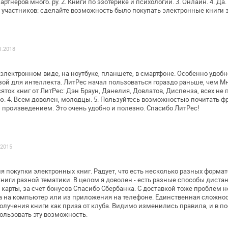
артнеров много. ру. 2. Книги по
эзотерике и психологии. 3. Онлайн. 4. Да. 
участников: сделайте возможность было
покупать электронные книги з
1.2018
 электронном виде, на ноутбуке,
планшете, в смартфоне. Особенно удобно
зой для интеллекта. ЛитРес начал
пользоваться гораздо раньше, чем Мно
яток книг от ЛитРес: Дэн
Браун, Данелия, Довлатов, Диспенза, всех не 
ю.
4. Всем доволен, молодцы.
5. Пользуйтесь возможностью почитать фр
 произведением. Это очень удобно и
полезно. Спасибо ЛитРес!
.2015
я покупки электронных книг. Радует,
что есть несколько разных формат
ниги разной тематики. В целом я доволен
- есть разные способы диста
карты, за счет бонусов Спасибо Сбербанка. С
доставкой тоже проблем н
а на компьютер или из приложения на телефоне.
Единственная сложнос
олучения книги как приза от клуба. Видимо изменились
правила, и в п
ользовать эту возможность.