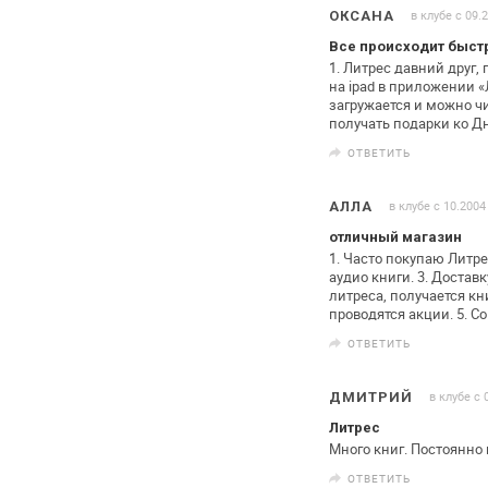
в клубе с 09.
ОКСАНА
Все происходит быстр
1. Литрес давний друг,
на ipad в
приложении «
загружается и можно
чи
получать подарки ко Д
ОТВЕТИТЬ
в клубе с 10.2004
АЛЛА
отличный магазин
1. Часто покупаю Литре
аудио
книги. 3. Достав
литреса,
получается кни
проводятся
акции. 5. С
ОТВЕТИТЬ
в клубе с 
ДМИТРИЙ
Литрес
Много книг.
Постоянно
ОТВЕТИТЬ