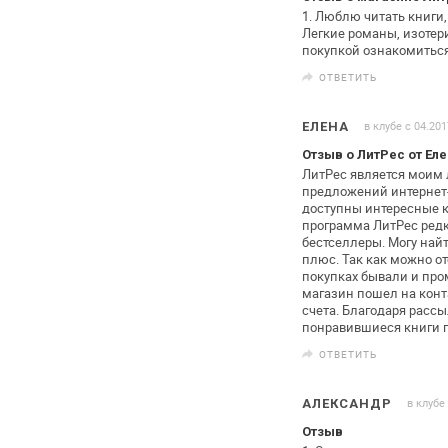
1. Люблю читать книги,
Легкие
романы, изотери
покупкой
ознакомиться 
ОТВЕТИТЬ
в клубе с 04.201
ЕЛЕНА
Отзыв о ЛитРес от Еле
ЛитРес является моим
предложений
интернет
доступны интересные 
программа ЛитРес редк
бестселлеры. Могу найт
плюс. Так как можно о
покупках бывали и про
магазин пошел на конт
счета.
Благодаря рассыл
понравившиеся книги
п
ОТВЕТИТЬ
в клубе
АЛЕКСАНДР
Отзыв