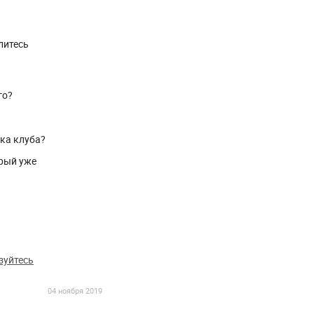
литесь
го?
ика клуба?
рый уже
зуйтесь
04 ноября 2019