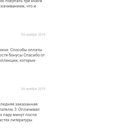
лю покупать три книги
качиванием, что и
04 ноября 2019
зине.
Способы оплаты
юстя бонусы
Спасибо от
оллекции, которые
04 ноября 2019
следняя заказанная
пателю
3. Оплачивал
з пару минут после
стях литературы