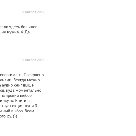
04 ноября 2019
упала здесь большое
а не
нужна.
4. Да,
04 ноября 2019
ассортимент. Прекрасно
цензии. Всегда можно
а аудио книг выше
ов, куда моментально
 - широкий выбор
идку на Книги в
твует акция: купи 3
омный выбор.
Всем
. ру. )))