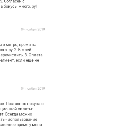
5. Согласен с
а бонусы много. ру!
04 ноября 2019
 в метро, время на
го. ру.
2. В моей
перечислить.
3. Оплата
агмент, если еще не
04 ноября 2019
ов. Постоянно покупаю
нционной оплаты:
ет. Всегда можно
ть - использование
оследнее время у меня