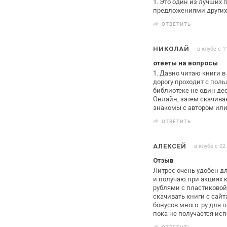
1. Это один из лучших п
предложениями других 
ОТВЕТИТЬ
в клубе с 1
НИКОЛАЙ
ответы на вопросы
1. Давно читаю книги в
дорогу проходит с поль
библиотеке не один дес
Онлайн, затем скачива
знакомы с автором или
ОТВЕТИТЬ
в клубе с 02
АЛЕКСЕЙ
Отзыв
Литрес очень удобен дл
и
получаю при акциях к
рублями с
пластиковой 
скачивать книги с
сайт
бонусов много. ру для
п
пока не получается
исп
ОТВЕТИТЬ