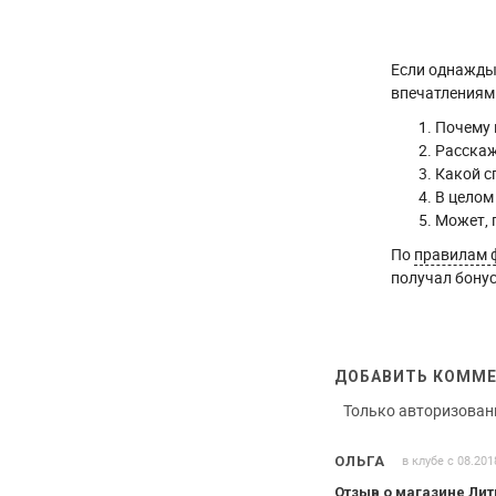
Если однажды 
впечатлениями
Почему 
Расскаж
Какой с
В целом
Может, 
По
правилам 
получал бонус
ДОБАВИТЬ КОММ
Только авторизован
в клубе с 08.201
ОЛЬГА
Отзыв о магазине Ли