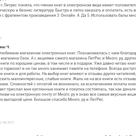
 с Литрес поняла, что чтение книг в
электронном виде имеет положитель
ческую и бизнес литературу. Быстро и легко
заказать и оплатить, есть
с фрагментом произведения 3. Онлайн. 4. Да 5.
Использовать балы мног
7
ны Ч.
 любимым магазином электронных книг.
Познакомилась с ним благода
-магазина Озон. А с акциями самого магазина ЛитРес и
Много. ру, други
книги
по хорошим ценам, в том числе и в подарок. Уже давно читаю
книг
о тормозит и
не так много занимает памяти на телефоне. Всегда досту
и книги и для работы. На
выбор книг влияют и отзывы других читателей,
тсеить малоинтересные,
слабые книги. Жаль не на все книги есть отзывы
махи. Сложностей с оплатой не
возникало, за исключением оплаты книг 
акт прислал мне купленные книги и
покупка состоялась, так как деньг
кам на электронную почту от Много. ру я знаю
все самые вкусные акци
о выгодной цене. Большое спасибо Много. ру и ЛитРес.
 с 04.2011