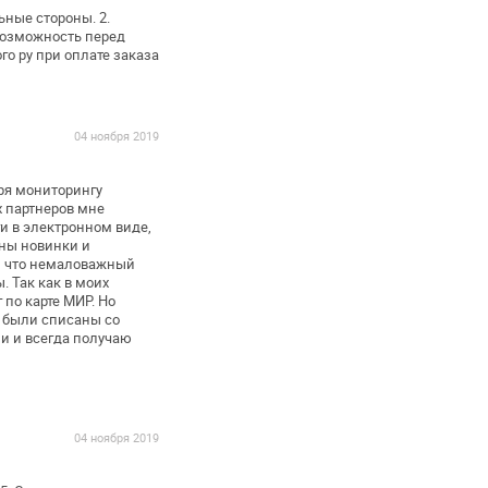
ные стороны. 2.
 возможность перед
о ру при оплате заказа
04 ноября 2019
ря мониторингу
х партнеров мне
и в электронном виде,
пны
новинки и
 что
немаловажный
. Так как в
моих
по карте МИР. Но
и были списаны со
и и всегда получаю
04 ноября 2019