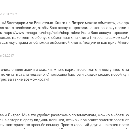
бе с 01.2002
нь!
Благодарим за Ваш отзыв. Книги на Литрес можно обменять, как
при
ля этого
необходимо, чтобы Ваш аккаунт проходил автопроверку
подлин
ь:
https://www. mnogo. ru/shop/help/shop_rules/
Если Ваш аккаунт проходи
ожете накопленные бонусы обменивать на книги Литрес на
самом сайте
ь ссылку
справа от обложки выбранной книги: "получить как приз Много
 с 08.2017
гочисленные акции и скидки, много
вариантов оплаты и доступность на
 но читать стала недавно. С помощью баллов и
скидок можно порой куп
рес за такие возможности!
4
ами Литрес. Мне это удобно: разложено
по тематикам, можно выбрать с
а на автора и сразу видишь новинки,
отзывы помогают ориентироваться
ь- повторяют по просьбе ссылку. Просто
хороший друг и . наконец посл