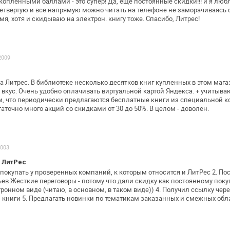
копленными баллами - это супер! Да, еще постоянные
скидки!!! и я люб
етвертую и все напрямую можно читать на телефоне не
заморачиваясь с
мя,
хотя и скидываю на электрон. книгу тоже. Спасибо, Литрес!
2009
а Литрес.
В библиотеке несколько десятков книг купленных в этом
мага
 вкус. Очень удобно
оплачивать виртуальной картой Яндекса. + учитыва
, что периодически предлагаются
бесплатные книги из специальной к
таточно много акций со скидками от 30 до
50%.
В целом - доволен.
2003
 ЛитРес
 покупать у проверенных компаний, к
которым относится и ЛитРес
2. По
ьев Жесткие
переговоры - потому что дали скидку как постоянному
поку
тронном виде (читаю, в
основном, в таком виде))
4. Получил ссылку чере
 книги
5. Предлагать новинки по тематикам заказанных и смежных
обла