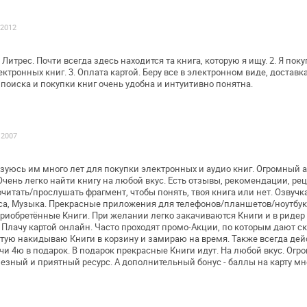
.2012
 Литрес. Почти всегда здесь находится
та книга, которую я ищу.
2. Я пок
лектронных
книг.
3. Оплата картой. Беру все в электронном виде, доставк
 поиска и покупки книг очень удобна и интуитивно
понятна.
.2007
зуюсь им много лет для покупки
электронных и аудио книг. Огромный 
чень легко найти книгу на любой вкус.
Есть отзывы, рекомендации, ре
читать/прослушать фрагмент, чтобы понять, твоя
книга или нет. Озвучк
са, Музыка. Прекрасные приложения для
телефонов/планшетов/ноутбук
риобретённые Книги. При желании легко
закачиваются Книги и в ридер
Плачу картой онлайн. Часто проходят промо-Акции, по
которым дают ск
стую
накидываю Книги в корзину и замираю на время.
Также всегда дейс
чи 4ю в подарок. В подарок прекрасные Книги идут. На
любой вкус. Огр
езный и приятный ресурс. А
дополнительный бонус - баллы на карту много