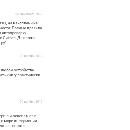
05 November 2019
зы, на накопленные
ности.
Полные правила
т автопроверку
 Литрес. Для этого
.
ру".
04 ноября 2019
 любом устройстве.
ить книгу практически
04 ноября 2019
ерию и покопаться в
 в море информации.
еднее : оплата