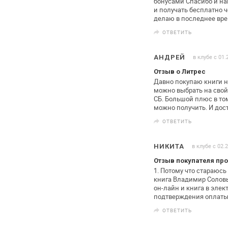
бонусами Спасибо
и на
и получать бесплатно
ч
делаю в последнее вре
ОТВЕТИТЬ
в клубе с 01.
АНДРЕЙ
Отзыв о Литрес
Давно покупаю книги н
можно выбрать на свой
СБ.
Большой плюс в том
можно
получить. И дос
ОТВЕТИТЬ
в клубе с 02.
НИКИТА
Отзыв покупателя про
1. Потому что стараюсь
книга Владимир Солов
он-лайн и книга в элек
подтверждения
оплаты
ОТВЕТИТЬ