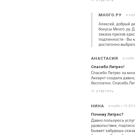
в клу
МНОГО.РУ
Алексей, добрый де
бонусы Много. ру. Д
заказа призов здес
подлинности - Вы
м
достаточно выбрат
в клубе
АНАСТАСИЯ
Спасибо Литрес!
Спасибо Литрес за мно
Аккаунт
создала давно,
бесплатно.
Спасибо Лит
ОТВЕТИТЬ
в клубе с 10.201
НИНА
Почему Литрес?
Давно пользуюсь услуг
удовольствие, подписк
Бывает
забудешь скачат