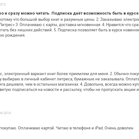
2015
о и сразу можно читать. Подписка даёт возможность быть в курсе
 потому что большой выбор книг и
разумные цены.
2. Заказываю электро
Литрес»
3. Оплачиваю с карты, доставка мгновенная.
4. Нравится что ср
тать без лишних действий.
5. Подписка позволяет быть в курсе новинок
ню рождения.
с, электронный вариант книг более
приемлем для меня. 2. Обычно пок
ку выбираю в личный кабинет литреса,
бумажные не заказывала. Оплата
га дешевле, чем в остальных магазинах. 4.
Довольна, всегда можно купи
оветую подписаться на новости и рассылку, чтобы
не пропускать акции и
04.2014
 покупаю.
Оплачиваю картой.
Читаю в телефоне и iPad.
Очень доволен.