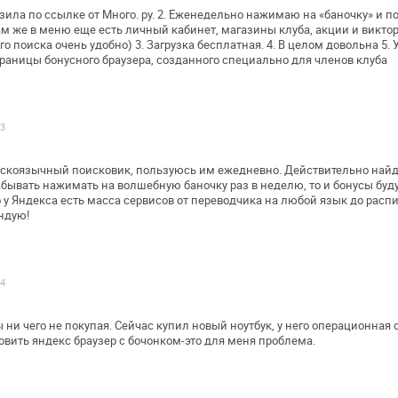
зила по ссылке от Много. ру. 2.
Еженедельно нажимаю на «баночку» и по
там же в меню еще есть личный
кабинет, магазины клуба, акции и викто
о поиска очень удобно) 3. Загрузка
бесплатная. 4. В целом довольна 5.
траницы бонусного браузера, созданного
специально для членов клуба
13
сскоязычный поисковик, пользуюсь им
ежедневно. Действительно найд
абывать нажимать на волшебную баночку раз в неделю,
то и бонусы буд
 у Яндекса есть масса сервисов от переводчика на любой
язык до распи
ндую!
14
 ни чего не покупая. Сейчас купил новый
ноутбук, у него операционная 
новить яндекс браузер с бочонком-это для меня
проблема.