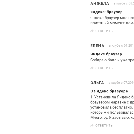
в клубе с 09
АНЖЕЛА
яндекс-браузер
яндекс-браузер мне нра
приятный момент: помо
ОТВЕТИТЬ
в клубе с 01.201
ЕЛЕНА
Яндекс браузер
Собираю баллы уже тре
ОТВЕТИТЬ
в клубе с 07.201
ОЛЬГА
О Яндекс бразуере
1. Установила Яндекс б
браузером наравне
с др
установила бесплатно.
которыми пользовалас
Много. ру. Я забываю, 
ОТВЕТИТЬ