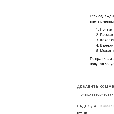
Если однажды 
впечатлениями
Почему 
Расскаж
Какой с
В целом
Может, 
По
правилам 
получал бонус
ДОБАВИТЬ КОММ
Только авторизован
в клубе с 
НАДЕЖДА
Отзыв