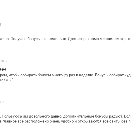
3
льна. Получаю бонусы еженедельно.
Достает реклама мешает смотреть
.2017
зере
ром, чтобы собирать бонусы много. ру
раз в неделю. Бонусы собирать удо
екламы(
002
. Пользуюсь им довольного давно,
дополнительные бонусы радуют. Бо
 главное все расположено очень удобно и
открываются все сайты без 