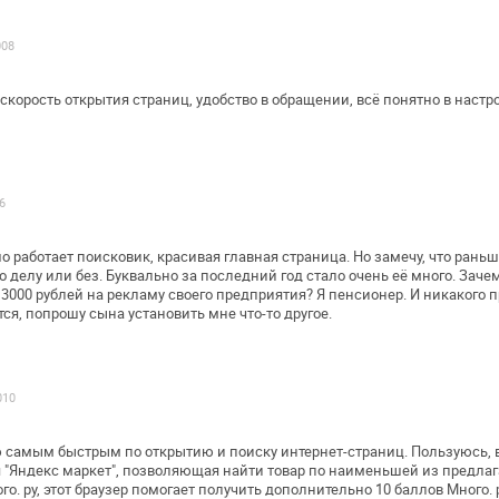
008
 скорость открытия страниц, удобство в
обращении, всё понятно в настр
6
о работает поисковик, красивая главная
страница. Но замечу, что раньш
 делу или без. Буквально за последний год стало
очень её много. Зачем
3000 рублей на рекламу своего предприятия? Я пенсионер. И
никакого п
тся,
попрошу сына установить мне что-то другое.
010
ю самым быстрым по открытию и поиску
интернет-страниц. Пользуюсь, 
 "Яндекс маркет", позволяющая найти товар по
наименьшей из предлаг
о. ру, этот браузер помогает получить дополнительно 10
баллов Много. р