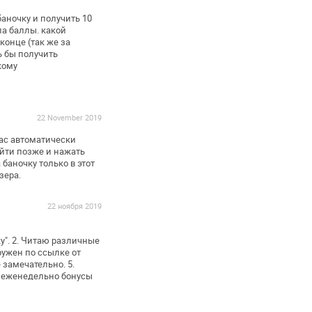
аночку и получить 10
ла баллы. какой
конце (так же за
ь бы получить
кому
22 November 2019
ас
автоматически
йти позже и
нажать
баночку только в этот
зера.
22 ноября 2019
у".
2. Читаю различные
ружен по ссылке от
 замечательно.
5.
ь еженедельно бонусы