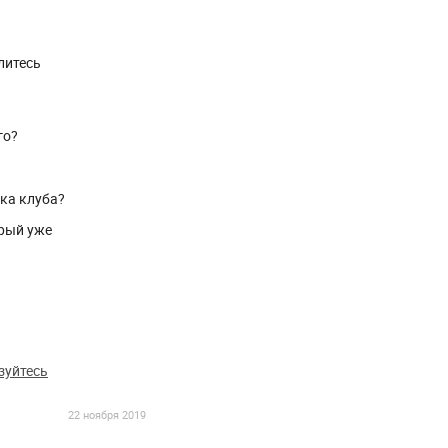
литесь
го?
ика клуба?
рый уже
зуйтесь
22 ноября 2019