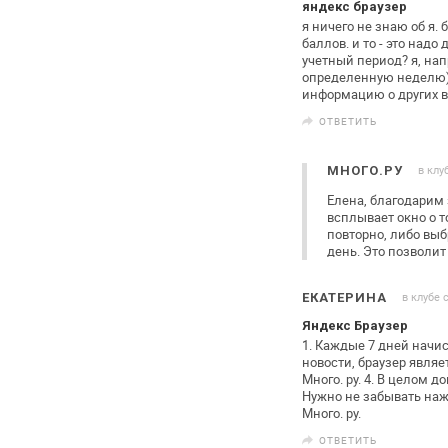
яндекс браузер
я ничего не знаю об я. б
баллов. и то - это над
учетный
период? я, нап
определенную
неделю)
информацию о других
в
ОТВЕТИТЬ
в клу
МНОГО.РУ
Елена, благодарим 
всплывает окно о то
повторно, либо выб
день.
Это позволит 
в клубе 
ЕКАТЕРИНА
Яндекс Браузер
1. Каждые 7 дней начис
новости, браузер явля
Много. ру.
4. В целом д
Нужно не забывать наж
Много.
ру.
ОТВЕТИТЬ