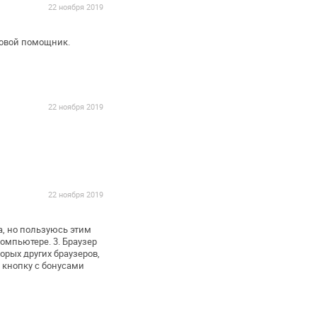
22 ноября 2019
совой помощник.
22 ноября 2019
22 ноября 2019
а, но пользуюсь этим
омпьютере.
3. Браузер
рых других браузеров,
кнопку с бонусами