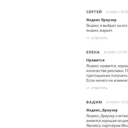
в клубе с 03.2
СЕРГЕЙ
Яндекс браузер
Яндекс я выбрал за его
яндекс
маркет.
ОТВЕТИТЬ
в клубе с 12.201
ЕЛЕНА
Нравится
Яндекс нравится, хорош
количестве
рекламы. По
приглашение получить
Если ничего не измени
ОТВЕТИТЬ
в клубе с 12.2
ВАДИМ
Яндекс_Браузер
Яндекс_браузер счита
имеется
хорошая опция
Являясь партнёром
Мног