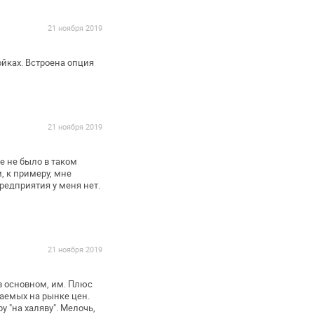
21 ноября 2019
ойках. Встроена опция
21 ноября 2019
е не было в таком
, к примеру, мне
редприятия у меня нет.
21 ноября 2019
в основном, им. Плюс
аемых на рынке цен.
у "на халяву". Мелочь,