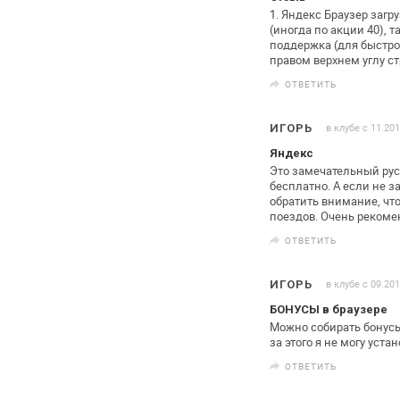
1. Яндекс Браузер загру
(иногда по акции 40), 
поддержка (для быстрог
правом верхнем углу с
ОТВЕТИТЬ
в клубе с 11.20
ИГОРЬ
Яндекс
Это замечательный ру
бесплатно. А
если не з
обратить внимание,
что
поездов. Очень рекоме
ОТВЕТИТЬ
в клубе с 09.20
ИГОРЬ
БОНУСЫ в браузере
Можно собирать бонусы
за этого
я не могу уста
ОТВЕТИТЬ