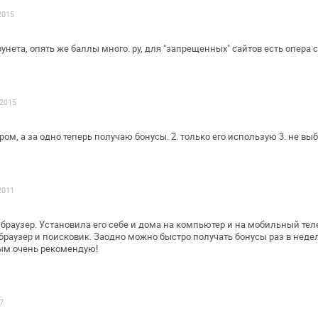
2015
унета, опять же баллы много. ру, для
"запрещенных" сайтов есть опера с
.2015
ром, а за одно теперь получаю бонусы.
2. только его использую
3. не вы
2011
браузер. Установила его себе и дома на
компьютер и на мобильный теле
раузер и поисковик. Заодно можно быстро
получать бонусы раз в недел
м очень рекомендую!
7