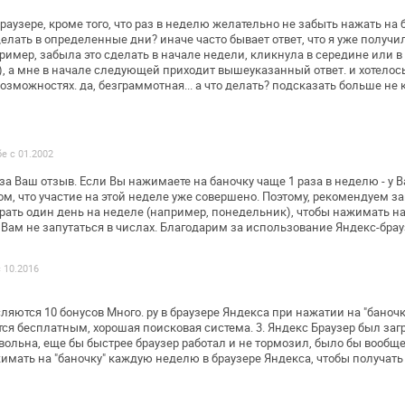
раузере, кроме того, что раз в
неделю желательно не забыть нажать на б
о делать в определенные дни? иначе
часто бывает ответ, что я уже получи
ример, забыла это сделать в начале недели,
кликнула в середине или в 
, а мне в начале следующей приходит вышеуказанный
ответ. и хотелос
озможностях. да, безграммотная... а что делать? подсказать
больше не 
бе с 01.2002
за Ваш отзыв.
Если Вы нажимаете на баночку чаще 1 раза в неделю - у В
м, что участие на этой
неделе уже совершено. Поэтому, рекомендуем за
рать один день на неделе (например,
понедельник), чтобы нажимать на 
Вам не запутаться в числах.
Благодарим за использование Яндекс-брау
с 10.2016
ляются 10 бонусов Много. ру в браузере
Яндекса при нажатии на "баночк
ется бесплатным,
хорошая поисковая система.
3. Яндекс Браузер был заг
овольна, еще бы быстрее браузер работал и не
тормозил, было бы вообще
имать на "баночку" каждую неделю в
браузере Яндекса, чтобы получат