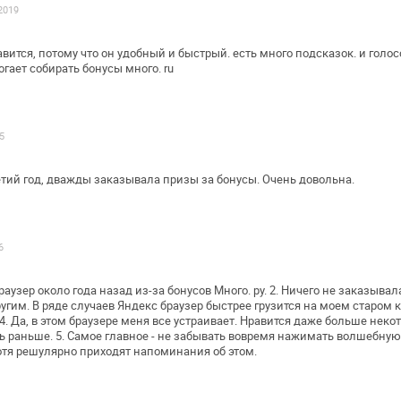
.2019
вится, потому что он удобный и
быстрый. есть много подсказок. и голо
гает собирать бонусы много. ru
5
тий год, дважды заказывала призы за
бонусы. Очень довольна.
6
раузер около года назад из-за бонусов
Много. ру.
2. Ничего не заказывал
угим. В ряде случаев Яндекс браузер быстрее грузится на
моем старом к
4. Да, в этом браузере меня все устраивает. Нравится даже
больше некото
ь
раньше.
5. Самое главное - не забывать вовремя нажимать волшебную
хотя решулярно
приходят напоминания об этом.