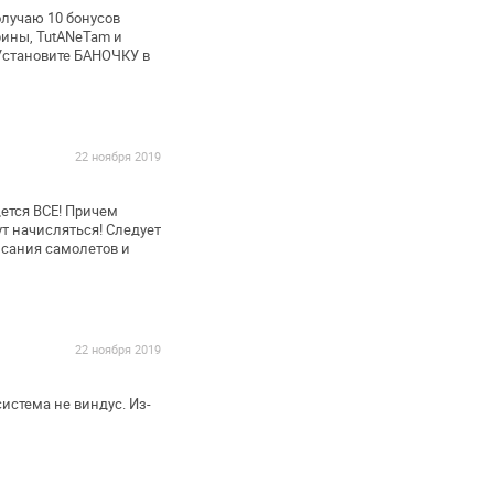
лучаю 10 бонусов
рины, TutANeTam и
 Установите БАНОЧКУ в
22 ноября 2019
ется ВСЕ! Причем
ут начисляться! Следует
сания самолетов и
22 ноября 2019
система не виндус. Из-