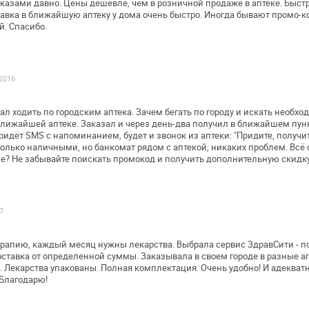
казами давно. Цены дешевле, чем в
розничной продаже в аптеке. Быст
авка в ближайшую аптеку у дома очень
быстро. Иногда бывают промо-ко
. Спасибо.
.2016
ал ходить по городским аптека. Зачем
бегать по городу и искать необхо
ближайшей аптеке. Заказал и через день-два
получил в ближайшем пунк
Придёт SMS с напоминанием, будет и звонок из аптеки:
"Придите, получит
только
наличными, но банкомат рядом с аптекой, никаких проблем. Всё
зе? Не забывайте
поискать промокод и получить дополнительную скидку
7
ерапию, каждый месяц нужны лекарства.
Выбрала сервис ЗдравСити - по
ставка от определенной суммы. Заказывала в
своем городе в разные ап
. Лекарства упакованы. Полная комплектация. Очень
удобно! И адекват
Благодарю!