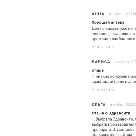
в клубе с 12.2014
АННА
Хорошая аптека
Делаю заказы уже не п
эликвис (
частенько по 
премиальных
баллов о
ОТВЕТИТЬ
в клубе с 12.
ЛАРИСА
отзыв
1. низкие конкурентны
сравнивать цены в ана
ОТВЕТИТЬ
в клубе с 09.201
ОЛЬГА
Отзыв о Здравсити
1. Выбрала Здравсити, 
выбрать
производителя 
препарата. 3.
Доставка 
пользоваться
сайтом.