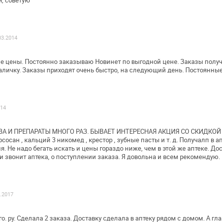
03.2014
е цены. Постоянно заказываю Новинет по
выгодной цене. Заказы полу
аличку. Заказы приходят очень быстро, на следующий
день. Постоянные
014
А И ПРЕПАРАТЫ МНОГО РАЗ. БЫВАЕТ
ИНТЕРЕСНАЯ АКЦИЯ СО СКИДКОЙ 1
сосан , кальций 3 никомед , крестор , зубные
пасты и т. д. Получалп в 
. Не надо бегать искать и цены гораздо ниже,
чем в этой же аптеке. До
и звонит аптека, о поступлении заказа. Я довольна и всем
рекомендую.
0.2017
. ру. Сделала 2 заказа. Доставку
сделала в аптеку рядом с домом. А гл