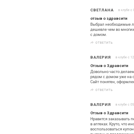
в клубе с 
СВЕТЛАНА
отзыв о здравсити
Выбрал необходимые ле
дешевле
чем во многих
с домом.
ОТВЕТИТЬ
в клубе с 1
ВАЛЕРИЯ
Отзыв о Здравсити
Довольно часто делаем
рядом с
домом уже на с
Сайт понятен,
оформлен
ОТВЕТИТЬ
в клубе с 0
ВАЛЕРИЯ
Отзыв о Здравсити
Нравится заказывать п
в
аптеках. Круто, что 
воспользоваться купон
выгодные
предложения