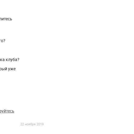
литесь
го?
ика клуба?
рый уже
зуйтесь
22 ноября 2019