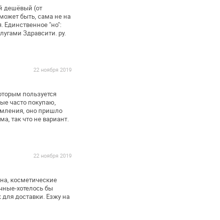
й дешёвый (от
может быть, сама не на
 Единственное "но":
лугами Здравсити. ру.
22 ноября 2019
оторым пользуется
ые часто покупаю,
омления, оно пришло
ма, так что не вариант.
22 ноября 2019
ина, косметические
чные-хотелось бы
 для доставки. Езжу на