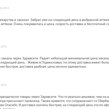
05.2014
карства и заказал. Забрал уже на
следующий день в выбранной аптеке!
 аптеках. Очень понравилась и цена, скорость
доставки и бесплатный с
2.2013
 заказы через Здравсити. Радует
небольшая минимальная цена заказа, 
ледующий день... Живем в Подмосковье, по-этому
доставка имеет боль
ие быстрое, доставка удобная, цены вполне
адекватные.
5.2019
ериодически товары через Здравсити.
Что-то реально дешевле, чем на 
иногда присылают промокод. Также
нравится, что сотрудничают со Сберб
ом Спасибо. И доставка ооочень быстрая,
на следующий день после офо
, советую