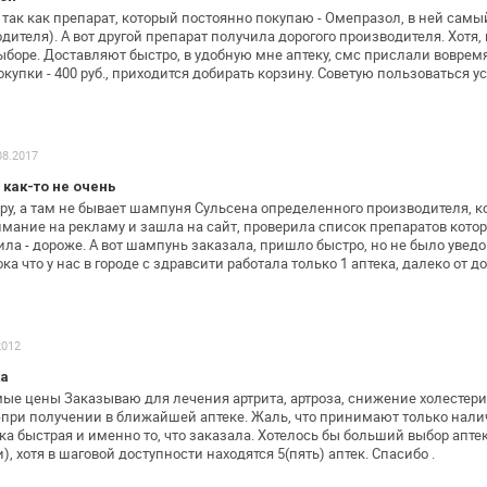
, так как препарат, который постоянно
покупаю - Омепразол, в ней самы
дителя). А вот другой препарат получила дорогого
производителя. Хотя, 
боре. Доставляют быстро, в удобную мне аптеку, смс
прислали вовремя.
купки - 400 руб., приходится добирать корзину. Советую
пользоваться ус
08.2017
как-то не очень
ру, а там не бывает шампуня Сульсена
определенного производителя, к
мание на рекламу и зашла на сайт, проверила
список препаратов котор
ла - дороже. А вот шампунь заказала, пришло быстро,
но не было увед
ока
что у нас в городе с здравсити работала только 1 аптека,
далеко от до
2012
ка
ые цены Заказываю для лечения артрита,
артроза, снижение холестер
при получении в ближайшей аптеке. Жаль, что
принимают только нали
ка быстрая и именно то, что заказала. Хотелось бы
больший выбор аптек
), хотя в шаговой доступности находятся 5(пять)
аптек. Спасибо .