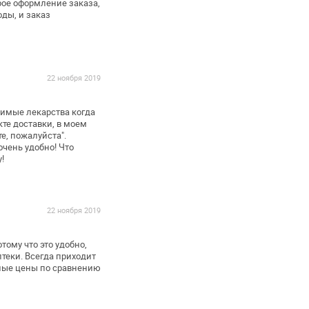
рое оформление заказа,
ды, и заказ
22 ноября 2019
димые лекарства когда
те доставки, в моем
е, пожалуйста".
очень удобно! Что
!
22 ноября 2019
тому что это удобно,
теки. Всегда приходит
ные цены по сравнению