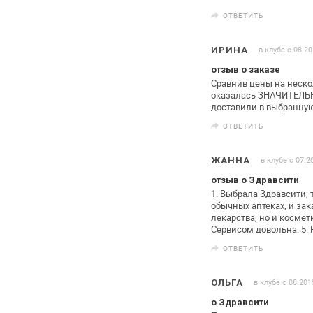
ОТВЕТИТЬ
в клубе с 08.2
ИРИНА
отзыв о заказе
Сравнив цены на неско
оказалась ЗНАЧИТЕЛЬНО
доставили в выбранную 
ОТВЕТИТЬ
в клубе с 07.2
ЖАННА
отзыв о Здравсити
1. Выбрала Здравсити, 
обычных аптеках, и зака
лекарства, но и косме
Сервисом довольна.
5. 
ОТВЕТИТЬ
в клубе с 08.201
ОЛЬГА
о Здравсити