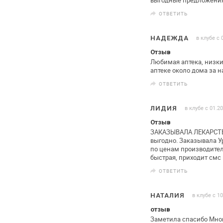
ОТВЕТИТЬ
в клубе с 
НАДЕЖДА
Отзыв
Любимая аптека, низки
аптеке около
дома за н
ОТВЕТИТЬ
в клубе с 01.2
ЛИДИЯ
Отзыв
ЗАКАЗЫВАЛА ЛЕКАРСТВ
выгодно.
Заказывала Ур
по ценам
производителя
быстрая, приходит
смс 
ОТВЕТИТЬ
в клубе с 1
НАТАЛИЯ
отзыв
Заметила спасибо Много