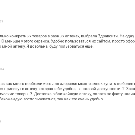
017
лько конкретных товаров в разных
аптеках, выбрала Здравсити. На одн
 меньше у этого сервиса. Удобно
пользоваться их сайтом, просто офор
мной аптеку. Я довольна, буду
пользоваться ещё.
014
так как много необходимого для
здоровья можно здесь купить по более 
з привезут в аптеку, которая тебе
удобна, в шаговой доступности.
2. Зак
тические
товары.
3. Доставка в ближайшую аптеку, оплата по факту нал
Рекомендую воспользоваться, так как это очень удобно.
5