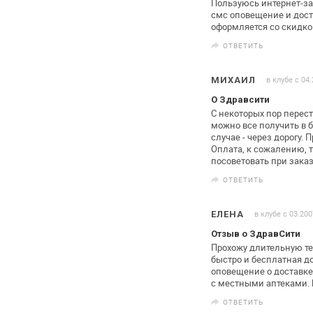
Пользуюсь интернет-за
смс
оповещение и дост
оформляется со
скидкой
ОТВЕТИТЬ
в клубе с 04
МИХАИЛ
О Здравсити
С некоторых пор перест
можно
все получить в 
случае - через
дорогу. 
Оплата, к сожалению, 
посоветовать при зака
ОТВЕТИТЬ
в клубе с 03.200
ЕЛЕНА
Отзыв о ЗдравСити
Прохожу длительную т
быстро и
бесплатная до
оповещение о
доставке
с местными аптеками.
ОТВЕТИТЬ