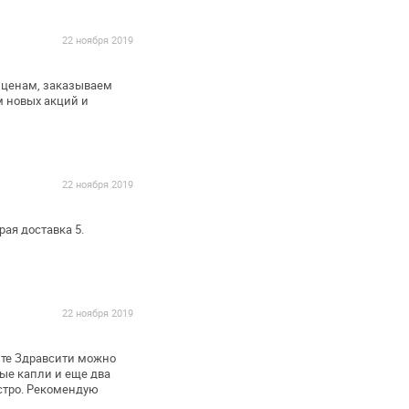
22 ноября 2019
 ценам, заказываем
м новых акций и
22 ноября 2019
рая доставка
5.
22 ноября 2019
йте Здравсити можно
ные капли и еще два
стро. Рекомендую