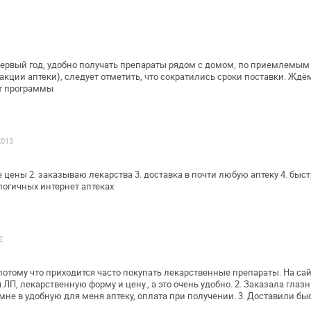
ервый год, удобно получать препараты
рядом с домом, по приемлемым
акции аптеки), следует отметить, что
сократились сроки поставки. Ждё
т программы
2013
е цены
2. заказываю лекарства
3. доставка в почти любую аптеку
4. быст
логичных интернет аптеках
2
потому что приходится часто покупать
лекарственные препараты. На са
ЛП, лекарственную форму и цену., а это очень
удобно. 2. Заказала глаз
мне в удобную для меня аптеку, оплата при
получении. 3. Доставили бы