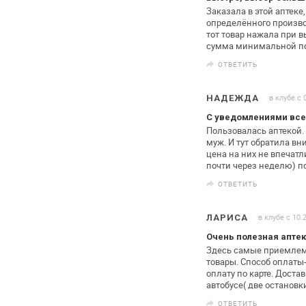
Заказала в этой аптеке
определённого
произво
тот товар нажала
при вы
сумма минимальной
по
ОТВЕТИТЬ
в клубе с 
НАДЕЖДА
С уведомлениями все 
Пользовалась аптекой. 
муж. И тут
обратила вни
цена на них не
впечатли
почти через неделю) п
ОТВЕТИТЬ
в клубе с 10.
ЛАРИСА
Очень полезная апте
Здесь самые приемлем
товары.
Способ оплаты-
оплату по карте.
Достав
автобусе( две
остановки
ОТВЕТИТЬ