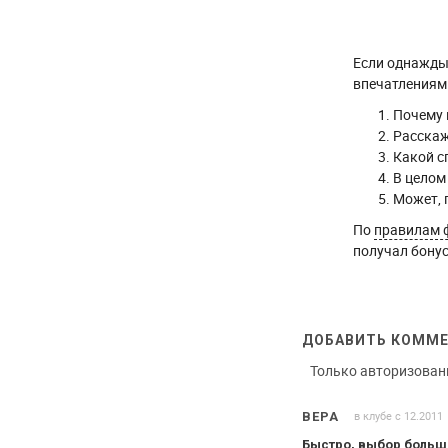
Если однажды 
впечатлениями
Почему 
Расскаж
Какой с
В целом
Может, 
По
правилам 
получал бонус
ДОБАВИТЬ КОММ
Только авторизован
в клубе с 12.2011
ВЕРА
Быстро, выбор больш