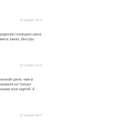
22 ноября 2019
у дорогую позицию цена
мить заказ, быстро
22 ноября 2019
низкой цене, чем в
азывала не только
ичными
или картой.
4.
22 ноября 2019