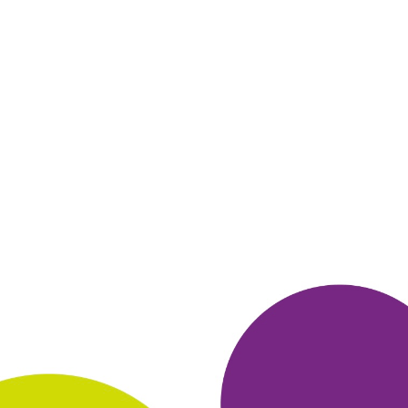
25 ноября 2019
в клубе с 05.2013
НАТАЛЬЯ
Яндекс Браузер
Потому что это бонусный браузер, созданный специально для
участников МногоРу, легкий способ заработать
дополнительные
бонусы. Вообще, мне нравятся продукты
Яндекса, в первую
очередь из патриотических соображений. А
браузер Яндекс -
функциональный, простой и понятный!
ОТВЕТИТЬ
25 ноября 2019
в клубе с 04.2017
ВИКТОРИЯ
отзыв
Я выбрала Booking. com, потому что люблю путешествовать, а
этот участник всегда честен. Заказываю проживание в отелях,
этим сентябрем летали в Прагу семьей. Оплачивала картой
Сбербанка. Всегда довольна, т. к. все услуги преподносятся
достоверно, надежный участник. Даже добавить нечего, все
нравится.
ОТВЕТИТЬ
25 ноября 2019
в клубе с 01.2013
НАИЛЬ
Яндекс Браузер