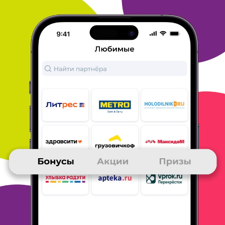
Удобный браузер, легкий поиск. Практически всегда
пользуюсь
Яндексом. Эта версия замечательна тем, что
позволяет между
делом копить бонусы МногоРу!
ОТВЕТИТЬ
25 ноября 2019
в клубе с 01.2007
ВАСИЛИЙ
Отзыв
1. Яндекс браузер предпочитаю всем остальным - всё ясно и
просто.
2. Заказы делаю разнообразные, но в основном -
аптека.
3. Наличные, самовывоз, доставка.
4. Очень удобно и
доставляют вовремя, то , что заказываю.
5. В принципе можно
увеличить количество пунктов выдачи
заказов, а в общем -
всё на довольно хорошем уровне.
ОТВЕТИТЬ
25 ноября 2019
в клубе с 09.2013
СЕРГЕЙ
Отзыв о браузере
1- удобно и быстро
2-для постоянного пользования
3-
бесплатная доставка
4-доволен 100%
5-внимательно изучать
условия
ОТВЕТИТЬ