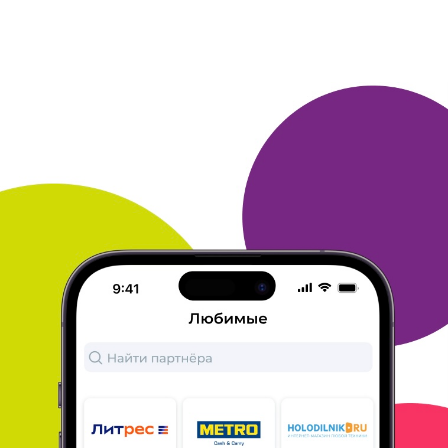
Заказ лекарств
Благодаря скидкам Здравсити по многим лекарствам
выигрывает
среди конкурентов. Очень удобное получение в
аптеке рядом с
домом, забираю в удобное мне время, не
нужно ждать курьера
целый день. Оплачивал картой при
получении заказа. Аптекой
доволен. Расширьте ассортимент,
многих нужных мне лекарств
нет в этой аптеке.
ОТВЕТИТЬ
09 декабря 2019
в клубе с 11.2010
МАРГАРИТА
Заказ Здравсити
Дала заказ в Здравсити исключительно из-за скидок.
Много
ру проводил акцию по получению увеличенного числа
бонусов.
Заказывала лекарства и средства космоцевтики по
сниженным
ценам, со скидками.
Доставку выбирала в аптеку
рядом с домом и оплатой при
получении.
Доставили через 3
дня весь заказ в полном обьеме.
Жаль, что не все лекарства
есть в этой аптеке.
ОТВЕТИТЬ
09 декабря 2019
в клубе с 04.2013
ТАТЬЯНА
Низкие цены