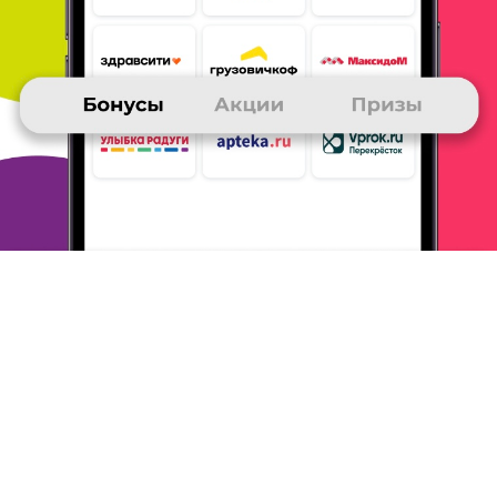
Выбирала по ценам. В Здравсити они низкие. Регулярно
заказываю лекарства. Забираю в аптеке рядом с домом
(очень
удобно!). Оплата картой или наличными на выбор.
Доставка на
следующий день. Хороший сервис.
ОТВЕТИТЬ
08 декабря 2019
в клубе с 05.2017
НАТАЛЬЯ
Удобный сервис
Выбрала здравсити из-за широкого ассортимента и цен, ниже,
чем у других.
Заказываю регулярно различные лекарства.
Забираю из ближайшей аптеки, оплачиваю картой или
наличными.
С доставкой бывают сложности: приходит смс, а
заказать ещё
нет в аптеке даже на следующий день. Иногда
через день после
этого говорят, почему так долго не прихожу...
Советую наладить четкость доставки и оповещения.
ОТВЕТИТЬ
08 декабря 2019
в клубе с 03.2003
ОЛЬГА
Отзыв
Часто покупаю лекарства маме. Раньше бегала по разным
аптекам, то одного лекарства нет, то другого. Узнала про эту
интернет_ аптеку. Очень удобно. Цены 6ормальные, даже если