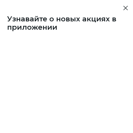
Узнавайте о новых акциях в
приложении
3286
1 бонус
за 25
c