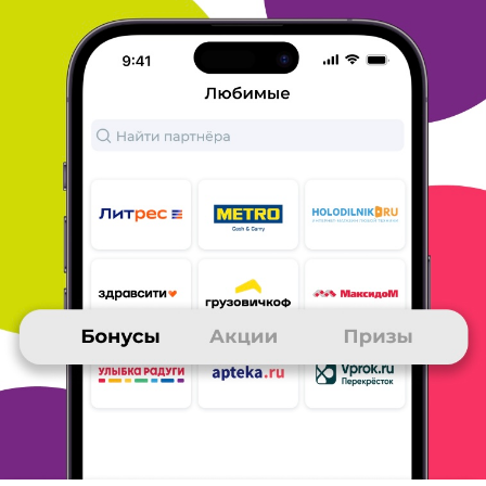
для коренной
покупки, а для книжного магазина в самый
раз!). Несколько
раз брал книги как приз Много. ру. Не
успеешь оплатить, как
тут же приходит сообщение о
возможности скачать книгу. И вот
ты уже с нетерпением
открываешь желаемое! Если вы еще не
определились с
заказом, почитайте отзывы, причём
постарайтесь отыскать
полярные, иногда отрезвляет. Пожелания
магазину: больше
обращать внимание и давать как призы книги
отечественных
авторов, а то западопоклонничество какое-то.
ОТВЕТИТЬ
09 февраля 2020
в клубе с 06.2005
ЭДУАРД
отзыв о ЛитРес
ЛитРесом пользуюсь давно и регулярно. Обычно заказываю
электронные книги. Зачастую оплачиваю баллами Много. Ру.
При
больших скидках плачу наличными ( с карты).
Ассортиментом в
основном доволен, хотя изредка не могу
найти искомое. Всем
рекомендую ЛитРес.
ОТВЕТИТЬ
09 февраля 2020
в клубе с 02.2017
ЮЛИЯ
Отзыв