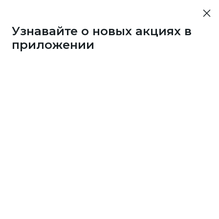
Узнавайте о новых акциях в
приложении
43733
1 бонус
за 7
c