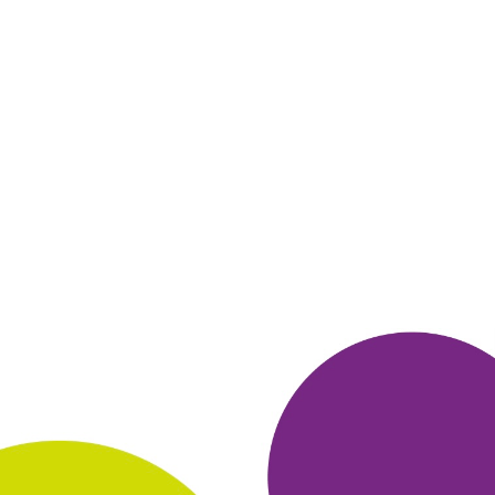
желаемую книгу покупаю. Покупаю как аудиокниги, так и
электронные - в любом формате на выбор. Часто раздают
бесплатные книги по выбору из ограниченной подборки: и
для
ребёнка что-то найдётся и для взрослых.
Кроме того есть
проект чтец, в котором можно поучаствовать
если у вас есть
свободное время: создать аудиокнигу. А есть
проект самиздат.
Скидки бывают очень часто. Накопила уже большую
библиотеку.
ОТВЕТИТЬ
09 февраля 2020
в клубе с 05.2015
ПАВЕЛ
отзыв
Покупаю на ЛитРес уже много лет. Да, за деньги, да, за
бонусы. Но ведь мы за цивилизованный интернет? Авторам
тоже
нужны отчисления, иначе как они будут писать дальше?
Я рад,
что мой ручеёк, даже мои капли-вложения служат
доброму делу.
Это первый довод. Второй: удобно. Удобно всё:
поиск,
принятие решения по отзывам, оплата, получение. Что
я
заказываю? Как правило, новинки, которые успели
прочитать
мои знакомые и посоветовали мне, или детективы
супруге - она
"подсела" на них ещё в юности и следит за
новинками жанра.
Со способом оплаты просто: где есть
деньги, оттуда и плачу
(как правило, карта или кошелёк, часто
так бывает, что в
кошельке скопилась сумма, недостаточная