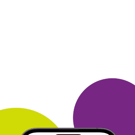
Тема моего сообщения Яндекс_Браузер
Просто установила расширение в Яндекс-Браузер (почему-то
удалось не с первого раза, но удалось).
Когда не забываю,
собираю ежедневные бонусы.
Бонусы доставляются в этот же
день.
В целом, довольна.
Накопленные бонусы можно
потратить на электронные книги на
Литрес.
ОТВЕТИТЬ
03 июля 2021
в клубе с 08.2014
СЕРГЕЙ
Тема моего сообщения Яндекс браузер
. Пользуюсь браузером и на работе и дома, удобный. Делаю
заказы в интернет магазинах. Пользуюсь им для заказов на
Яндекс маркете и чтобы получать баллы Много. ру.
ОТВЕТИТЬ
30 июня 2021
в клубе с 04.2015
АЛЛА
Тема моего сообщения Яндекс_Браузер
Уже очень давно являюсь членом клуба Яндекс Браузер,
почти с
самого начала существования. Браузер у меня
установлен на
домашнем компьютере, так как мне уже более
70 лет,
интернетом я пользуюсь только дома.
Через Яндекс