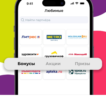
Браузер заказываю продукты, хозяйственные
товары.
лекарства в аптеках и многое чего еще. Удобно, что
можно
заказать почти все в одном магазине и все привезут
домой в
назначенный день и время. Оплатить, также, можно при
получении заказа курьеру. Продукты, в основном, доставляют
хорошего качества и особых задержек не было.
В целом я
довольна работай и могу посоветовать
воспользоваться
услугами Яндекс Браузером.
ОТВЕТИТЬ
29 июня 2021
в клубе с 10.2008
MARIA
Тема моего сообщения Яндекс_Браузер
Браузер у меня давно, почти с самого начала существования.
Переустанавливать его сотни раз наверное. На мобильника
удобно. У того, кого , как говорят тормозит, видимо тормозит
сама система. А вот насчёт результатов поиска , совсем не
те,
что у Гугла. Что тоже неплохо. Когда ищу что-то нужно
больше
результатов, поэтому пользуюсь всеми. На несколько
недель
пропадала баночка и не начислялись обещанные бонусы.
А
так неплох, точно намного лучше, чем раньше. Его мало
знают
в других странах, кому рассказала, были приятно
удивлены.
Причем не русскоязычные пользователи. По моему ему
нужно
больше продвижения там.