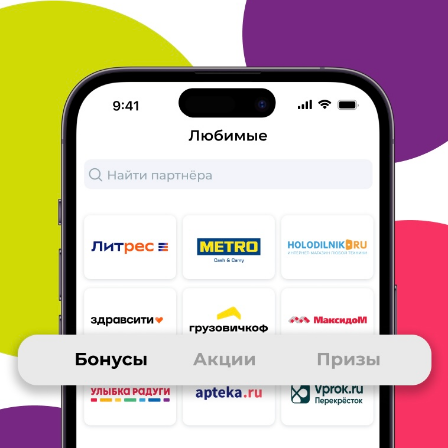
Очень много полезных товаров. Много заказываю через
приложение тут а не там. Авиабилеты, строительные
материалы
и т. д. Всем советую
ОТВЕТИТЬ
11 сентября 2021
в клубе с 10.2019
МАРИНА
Тема моего сообщения Яндекс_Браузер
Делала заказ в Улыбке радуги по акции с дополнительными
бонусами, т. к. мне удобно, что можно заказать буквально 1
товар и бесплатно забрать его в магазине. При этом еще и
бонусы получить. Заказываю бытовую химию, шампуни и
прочее.
Интересует вопрос, при переходе в магазин со
страницы
бонусной акции много. ру можно ли
авторизироваться потом
непосредственно в интернет
магазине, или при этом бонусы
много. ру не начислят?
ОТВЕТИТЬ
13 September 2021
в клубе с 01.2002
МНОГО.РУ
Марина, здравствуйте!
Благодарим Вас за участие в
программе и отзыв. Чтобы
получать автоматически
бонусы за заказы в интернет-магазине
Улыбка радуги,
нужно обязательно включить автоначисление
бонусов