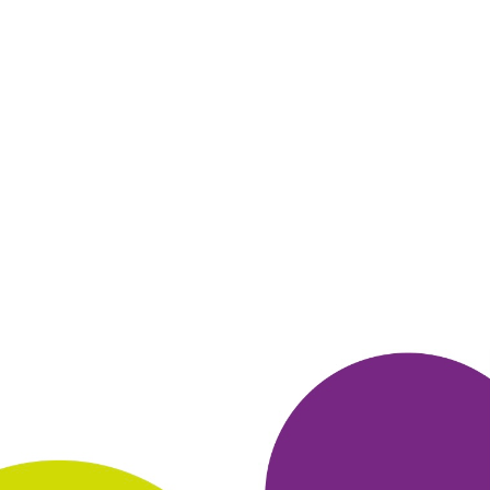
Видеокамера
Выбрал , из-за много. ру, но совсем не понимаю только
начинает грузится браузер, так сразу происходит обращение к
видеокамере Зачем браузеру видеокамера?
ОТВЕТИТЬ
01 декабря 2021
в клубе с 05.2016
ОЛЬГА
Тема моего сообщения Яндекс_Браузер
Я выбрала этот браузер, потому что он быстро работает,
можно
участвовать в ежедневных викторинах от Много. ру и
собирать
бонусы. Есть баночка Много. ру, при нажатии
которой раз в
неделю так же зачисляются бонусы., Неплохо
было бы
получать уведомления о том, что неделя уже прошла. А
еще
очень интересно задавать вопросы для ежедневной
викторины. Из покупок - недавно заказывала книги на BOOK
24, получила быстро и очень довольна.
ОТВЕТИТЬ
23 ноября 2021
в клубе с 04.2013
АЛЕКСАНДР
Тема моего сообщения Яндекс_Браузер
По заказу 6187512 от 18.11.2021 BOOK 24 получил книги,