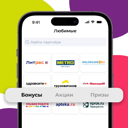
пришли за 4 дня - очень оперативно , оплата при получении,
все устраивает, упаковка отличная, ничего не помялось.
Единственный недостаток это то , что при получении товара я
не могу посмотреть его состав и сохранность. В целом
доволен.
ОТВЕТИТЬ
22 ноября 2021
в клубе с 10.2012
СЕРГЕЙ
Тема моего сообщения Яндекс_Браузер
Быстро и удобно нажимать на «баночку», браузер
информативныы
и быстрый
ОТВЕТИТЬ
16 ноября 2021
в клубе с 11.2013
ЕЛЕНА
Тема моего сообщения Яндекс_Браузер
Я выбрала Яндекс-браузер из-за быстроты, удобства,
простоты,
отличного дизайна🙂 И конечно же, из-за
возможности
копить бонусы Много. ру. 🙂 Советую всем!)
ОТВЕТИТЬ