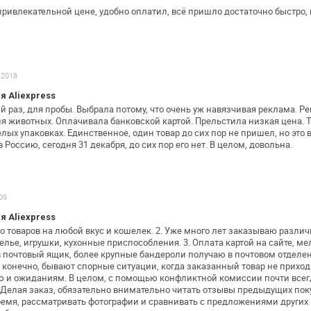
привлекательной цене, удобно оплатил,
всё пришло достаточно быстро, 
.2018
 Aliexpress
 раз, для пробы. Выбрала потому, что
очень уж навязчивая реклама. Р
я животных. Оплачивала банковской картой.
Прельстила низкая цена. 
лых упаковках. Единственное, один товар до сих пор не
пришел, но это 
в
Россию, сегодня 31 декабря, до сих пор его нет. В целом,
довольна.
09
 Aliexpress
о товаров на любой вкус и кошелек.
2. Уже много лет заказываю различ
елье, игрушки, кухонные приспособления.
3. Оплата картой на сайте, м
 почтовый ящик, более крупные бандероли получаю в
почтовом отделен
, конечно, бывают
спорные ситуации, когда заказанный товар не прихо
ю и ожиданиям. В целом, с
помощью конфликтной комиссии почти всег
 Делая заказ, обязательно внимательно читать отзывы
предыдущих поку
ремя,
рассматривать фотографии и сравнивать с предложениями других