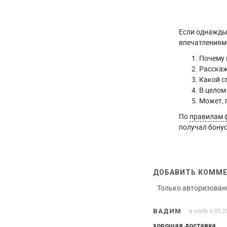
Если однажды 
впечатлениями
Почему 
Расскаж
Какой с
В целом
Может, 
По
правилам 
получал бонус
ДОБАВИТЬ КОММ
Только авторизован
в клубе с 03.2
ВАДИМ
хорошая доставка