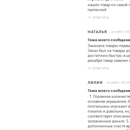
нашёл товар по самой 
претензий
ОТВЕТИТЬ
в клубе с 03
НАТАЛЬЯ
Тема моего сообщения
Заказала товары первый
Заказ был на
товары дл
достаточно быстро, в
це
декабря товар завезен 
ОТВЕТИТЬ
в клубе с 06.20
ЛИЛИЯ
Тема моего сообщения
.
1. Огромное количеств
основном
украшения, б
почтальоны
опускают в
покупок я довольна, но
соответствует описани
затраченные деньги.
5.
дополненные спустя в