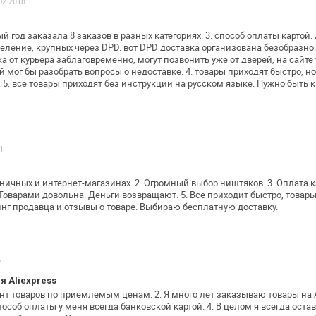
02.2018
вый год заказала 8 заказов в разных
категориях. 3. способ оплаты картой.
деление, крупных через DPD. вот DPD доставка
организована безобразно
а от курьера заблаговременно, могут позвонить уже
от дверей, на сайте
 мог бы разобрать вопросы о недоставке. 4. товары
приходят быстро, но
 5. все товары приходят без инструкции на русском
языке. Нужно быть к
1
зничных и интернет-магазинах.
2. Огромный выбор ништяков.
3. Оплата к
 Товарами довольна. Деньги возвращают.
5. Все приходит быстро, товар
нг продавца и отзывы о товаре. Выбираю
бесплатную доставку.
6
 Aliexpress
ент товаров по приемлемым ценам.
2. Я много лет заказываю товары на A
пособ оплаты у меня всегда банковской картой.
4. В целом я всегда оста