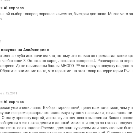
 Aliexpress
ьшой выбор товаров, хорошее качество,
быстрая доставка. Много чего з
ю.
1
 покупке на АлиЭкспресс
го члена клуба исключительно, потому
что только он предлагал такие кр
аные ботинки
3. Оплата по карте, доставка экспресс
4. Разочарована пер
кспресс.
А) не начислены баллы МНОГО. РУ за первую покупку на данн
 Обратите внимание на то, что гарантии на этот товар на
территории РФ - 
бе с 12.2011
 Aliexpress
ессе уже очень давно. Выбор широченный,
цены намного ниже, чем у 
купки во время распродаж, используя купоны на скидки,
тогда дополни
. Оплату
провожу картой, доставку до почтового отделения. Заказ
просле
ообщения о его
нахождении в данный момент и когда он готов к получе
но взять со складов
в России, доставят курьером или значительно быст
 подтверждения получения
товара и отсутствия претензий. Я доволен д