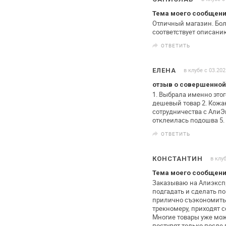
Тема моего сообщения
Отличный магазин. Бол
соответствует
описани
ОТВЕТИТЬ
в клубе с 03.202
ЕЛЕНА
отзыв о совершенной
1. Выбрала именно это
дешевый товар
2. Кож
сотрудничества с АлиЭ
отклеилась подошва
5.
ОТВЕТИТЬ
в клу
КОНСТАНТИН
Тема моего сообщения
Заказываю на Алиэкспр
подгадать и сделать
по
прилично съэкономить
трекномеру, приходят с
Многие товары уже мож
поступят только после