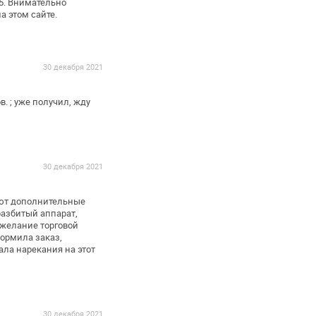
5. Внимательно
на этом
сайте.
30 декабря 2021
. ; уже получил, жду
30 декабря 2021
ают дополнительные
разбитый аппарат,
желание торговой
ормила заказ,
ала
нарекания на этот
30 декабря 2021