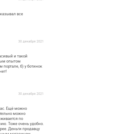
аказывал все
30 декабря 2021
асивый и такой
вым опытом
ом
портале, б) у ботинок
нет!
30 декабря 2021
нас. Ещё можно
тельно можно
живается по
нию.
Тоже очень удобно.
рее. Деньги
продавцу
анным магазином.