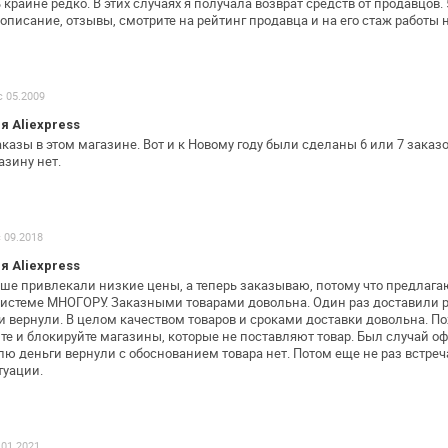
крайне редко. В этих случаях я получала возврат
средств от продавцов.
 описание, отзывы,
смотрите на рейтинг продавца и на его стаж работы 
с 05.2009
 Aliexpress
казы в этом магазине. Вот и к Новому
году были сделаны 6 или 7 заказов
азину нет.
с 09.2018
 Aliexpress
ше привлекали низкие цены, а теперь
заказываю, потому что предлаг
системе МНОГОРУ. Заказными товарами довольна. Один
раз доставили 
и
вернули. В целом качеством товаров и сроками доставки
довольна. По
те и
блокируйте магазины, которые не поставляют товар. Был случай
оф
лю деньги вернули с
обоснованием товара нет. Потом еще не раз встреч
туации.
 01.2021