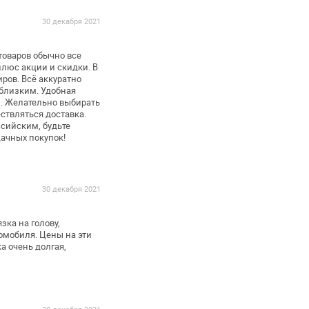
30 декабря 2021
товаров обычно все
плюс акции и скидки.
В
иров. Всё аккуратно
близким. Удобная
м. Желательно выбирать
ствляться доставка.
ссийским, будьте
ачных покупок!
30 декабря 2021
зка на голову,
омобиля. Цены на эти
а очень долгая,