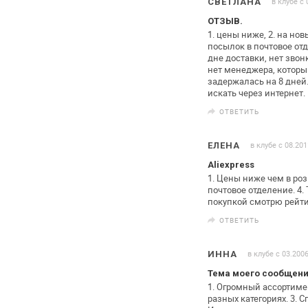
в клубе с 
СВЕТЛАНА
ОТЗЫВ.
1. цены ниже, 2. на но
посылок
в почтовое от
дне доставки,
нет звонк
нет менеджера,
который
задержалась на 8
дней.
искать через интернет.
ОТВЕТИТЬ
в клубе с 08.201
ЕЛЕНА
Aliexpress
1. Цены ниже чем в ро
почтовое отделение.
4.
покупкой
смотрю рейти
ОТВЕТИТЬ
в клубе с 03.200
ИННА
Тема моего сообщения
1. Огромный ассортим
разных
категориях.
3. С