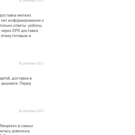
30 декабря 2021
 доставка мелких
: нет информирования о
 только ответы -роботы,
 через DPD доставка
 этому готовым и
30 декабря 2021
артой, доставка в
ы дешевле. Перед
30 декабря 2021
liexpress в самых
валась довольна.