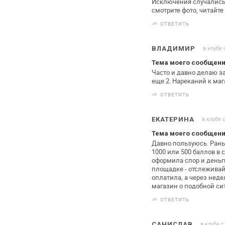
Исключения
случались 
смотрите фото, читайте
ОТВЕТИТЬ
в клубе 
ВЛАДИМИР
Тема моего сообщения
Часто и давно делаю за
еще 2.
Нареканий к маг
ОТВЕТИТЬ
в клубе 
ЕКАТЕРИНА
Тема моего сообщения
Давно пользуюсь. Рань
1000 или 500
баллов в 
оформила спор и деньг
площадке - отслеживай
оплатила, а через неде
магазин о подобной си
ОТВЕТИТЬ
в клубе с
САНИСЛАВ