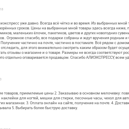
018
иэкспресс уже давно. Всегда всё чётко и
во время. Из выбранных мной 
ворённых сроков. Цены на выбранные мной товары
здесь всегда ниже, 
омиков, маленьких ёлочек, пакетиков,
цветов и других новогодних сувен
ов.. Огромное спасибо, все подарки
собраны и ждут вручения родным и 
 Получение частично на почте, частично в
постамате. Всё рядом с домо
отследить, для этого внимательно смотреть
каким образом будет осуще
ать отзывы о магазине и о товаре. Размеры не всегда
соответствуют ро
это
отдельно оговаривается продавцом. Спасибо АЛИЭКСПРЕССУ, всем
уд
3
ие товаров, приемлемые цены
2. Заказываю в основном мелочевку: повя
, наклейки для ногтей, мешки для
стирки, песочные часы, чехол для авт
гих магазинах.
3. Оплата онлайн на сайте, получение на почте.
4. Доставк
зывала
5. Выбирать более быструю доставку.