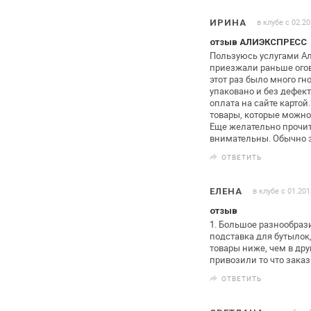
в клубе с 02.2
ИРИНА
отзыв АЛИЭКСПРЕСС
Пользуюсь услугами Ал
приезжали
раньше ого
этот раз было много гн
упаковано и без дефект
оплата на
сайте картой.
товары,
которые можно 
Еще желательно
прочит
внимательны. Обычно 
ОТВЕТИТЬ
в клубе с 01.201
ЕЛЕНА
отзыв
1. Большое разнообраз
подставка для бутылок
товары ниже, чем в дру
привозили то что зака
ОТВЕТИТЬ