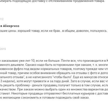
Выбирать подходящую доставку
с отслеживанием продвижения товара.
012
 Aliexpress
ошие цены. хороший товар, если не
брак.. в общем, доволен, пользуюсь.
.2015
 заказываю уже лет 10, если не больше.
Почти все, что производится в 
намного дешевле. Однако надо быть осторожными
при заказе, т. к. мно
ровенное фуфло под видом нормальных товаров, поэтому
прежде чем что
анный
товар, причем особое внимание обращать на отзывы с фото и
допол
еального
отзыва", а не написанного "чтобы было". Еще из минусов
относи
3 недели),
хотя могут привезти и за пару дней. Зато в случае, если вас
чт
ть решить проблему
- деньги продавец получит только в том случае, ес
 качеством. При заказе можно
выбрать один из множества вариантов дос
остамат. Некоторые продавцы отправляют
бесплатных курьеров с достав
ю желающим сэкономить и готовым подождать свой
заказ.