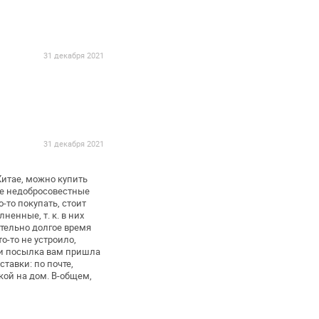
31 декабря 2021
31 декабря 2021
Китае, можно купить
гие недобросовестные
-то покупать, стоит
ненные, т. к. в них
тельно долгое время
о-то не устроило,
ли посылка
вам пришла
тавки: по почте,
кой на дом. В-общем,