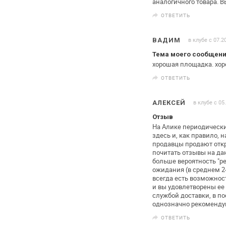
аналогичного товара. 
ОТВЕТИТЬ
в клубе с 07.2
ВАДИМ
Тема моего сообщения
хорошая площадка. хор
ОТВЕТИТЬ
в клубе с 05
АЛЕКСЕЙ
Отзыв
На Алике периодически
здесь и,
как правило, 
продавцы продают
отк
почитать отзывы на д
больше вероятность "р
ожидания (в среднем 2-
всегда есть возможнос
и вы удовлетворены ее
службой доставки, в п
однозначно
рекоменду
ОТВЕТИТЬ