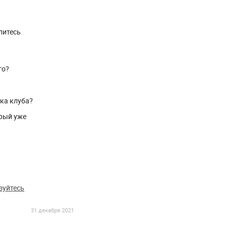
литесь
го?
ика клуба?
рый уже
зуйтесь
31 декабря 2021