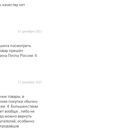
к качеству нет
31 декабря 2021
ешила посмотреть.
Товар пришёл
вина Почты России. 6
31 декабря 2021
ные товары, в
елкие покупки обычно
ии.
4. Большинством
дит вообще
, либо не
да можно вернуть
пателей, особенно
продавцов