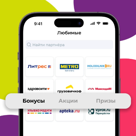
Кроме того, что Яндекс браузер на сегодняшний день является
самым удобным, я ещё каждые 3 дня получаю по 50 бонусов
много. ру. Очень удобно: не нужно ничего покупать, главное
просто не забывать нажимать баночку. Сейчас Яндекс
активно
развивает этот продукт, добавляется много
интересных и
нужных функций. Большое спасибо команде
Много. ру за
рекомендацию и бонусы!
ОТВЕТИТЬ
07 декабря 2024
в клубе с 07.2007
РОМАН
Тема моего сообщения Яндекс_Браузер
1. Удобный и быстрый браузер, со всеми необходимыми
опциями,
наиболее подходящий для использования в
современных реалиях.
2. "Заказываю" у него дополнительные
бонусы на свой счёт раз
в три дня. Очень помогает
встроенный помощник/приложение
Много. ру. 3. Электронная
доставка бонусов/призов/товаров
очень удобна, на мой
взгляд 4. В целом, браузером я доволен,
он очень удобен. 5.
Делая заказ через интернет нужно всегда
очень внимательно
изучать описание, отзывы и ответы на
вопросы.
ОТВЕТИТЬ