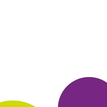
27 декабря 2024
в клубе с 01.2009
ЮЛИЯ
Тема моего сообщения Яндекс_Браузер
Самый удобный браузер.
Каждые три дня нажимая на баночку
получаю бонусы
оплата и доставка электронная
В целом
очень довольна
замечаний нет, все просто и удобно
ОТВЕТИТЬ
16 декабря 2024
в клубе с 04.2015
НИНА
Отзыв Яндекс_Браузер
Кто здесь не пользуется яндекс браузером, наверное, таких
нет.
Потому что мы все что-то ищем в поисковике, пользуемся
яндекс маркет, да и просто читаем дзен.
Яндекс барузер
самый популярный в России браузер. А ещё тут
есть бонусы
много. ру, которые можно потратить на ценные
подарки-
сюрпризы. В общем супер!
ОТВЕТИТЬ
12 декабря 2024
в клубе с 10.2020
ГЕОРГИЙ
Отзыв о Яндекс Браузер