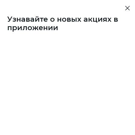
Узнавайте о новых акциях в
приложении
43733
1 бонус
за 7
c