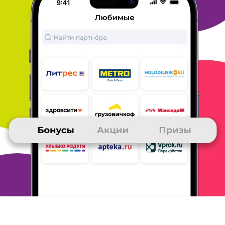
Тема моего сообщения Литрес
Периодически заказываю книги на Литрес и получаю за это
бонусы Много. ру.
На Литрес хороший выбор книг и особенно
меня интересуют
аудиокниги, так как я предпочитаю слушать,
а не читать.
Оплачиваю обычно с карты, пользуюсь бонусами
Литрес и Много.
ру. Сразу после оплаты, книгу можно читать
или слушать
онлайн или скачать на свой гаджет.
Мне
нравится магазин Литрес. Обычно все корректно, но даже
если что-то надо решить, Поддержка работает оперативно.
На
Литрес бывает много акций, скидок и есть постоянная акция
3+1: 3 книги купи, четвертая в подарок.
Магазин Литрес
рекомендую.
ОТВЕТИТЬ
02 июля 2025
в клубе с 11.2012
ОЛЬГА
Тема моего сообщения Литрес
Я очень люблю читать. На Литресе огромный выбор книг,
нравиться разнообразие , простота покупки электронных книг
,
приятные скидки.
ОТВЕТИТЬ
01 июля 2025
в клубе с 04.2016
ИРИНА