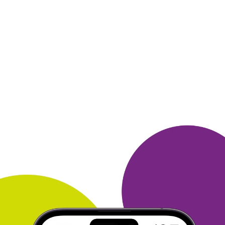
Нравится большой ассортимент в каталоге Литрес, можно
найти
книгу на любой вкус. Периодически заказываю книги.
Всегда
все проходит без проблем, все возникающие вопросы
решаются
оперативно Поддержкой. А еще можно купить
книги со
скидками, бывают индивидуальные скидки и
предложения и даже
бесплатно скачать из подборки!
Замечательно!
ОТВЕТИТЬ
04 июля 2025
в клубе с 09.2023
АЛЛА
Тема моего сообщения Литрес
Литрес интересен, прежде всего, тем, что очень оперативно
знакомит со всеми новинками книжного рынка. При этом
электронные книги почти всегда сопровождаются
аудиоверсиями.
И есть функция синхронизации текста и
аудио. Кроме того,
можно выбрать удобный способ оплаты
или получить книгу за
баллы от Много. ру. Мне это уже
удавалось, и не раз :) И
регулярно проводятся промо-акции -
всегда есть возможность
купить книгу со скидкой!
ОТВЕТИТЬ
04 июля 2025
в клубе с 06.2001
ЛАРИСА