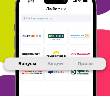
Тема моего сообщения Литрес
Периодически заказываю книги на Литрес и получаю за это
бонусы Много. ру.
На Литрес хороший выбор книг и особенно
меня интересуют
аудиокниги, так как я предпочитаю слушать,
а не читать.
Оплачиваю обычно с карты, пользуюсь бонусами
Литрес и Много.
ру. Сразу после оплаты, книгу можно читать
или слушать
онлайн или скачать на свой гаджет.
Мне
нравится магазин Литрес. Обычно все корректно, но даже
если что-то надо решить, Поддержка работает оперативно.
На
Литрес бывает много акций, скидок и есть постоянная акция
3+1: 3 книги купи, четвертая в подарок.
Магазин Литрес
рекомендую.
ОТВЕТИТЬ
02 июля 2025
в клубе с 11.2012
ОЛЬГА
Тема моего сообщения Литрес
Я очень люблю читать. На Литресе огромный выбор книг,
нравиться разнообразие , простота покупки электронных книг
,
приятные скидки.
ОТВЕТИТЬ
01 июля 2025
в клубе с 04.2016
ИРИНА