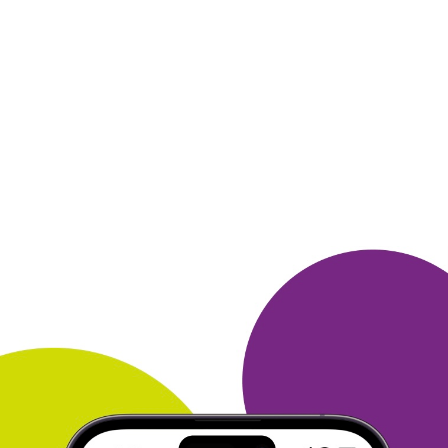
Нравится большой ассортимент в каталоге Литрес, можно
найти
книгу на любой вкус. Периодически заказываю книги.
Всегда
все проходит без проблем, все возникающие вопросы
решаются
оперативно Поддержкой. А еще можно купить
книги со
скидками, бывают индивидуальные скидки и
предложения и даже
бесплатно скачать из подборки!
Замечательно!
ОТВЕТИТЬ
04 июля 2025
в клубе с 09.2023
АЛЛА
Тема моего сообщения Литрес
Литрес интересен, прежде всего, тем, что очень оперативно
знакомит со всеми новинками книжного рынка. При этом
электронные книги почти всегда сопровождаются
аудиоверсиями.
И есть функция синхронизации текста и
аудио. Кроме того,
можно выбрать удобный способ оплаты
или получить книгу за
баллы от Много. ру. Мне это уже
удавалось, и не раз :) И
регулярно проводятся промо-акции -
всегда есть возможность
купить книгу со скидкой!
ОТВЕТИТЬ
04 июля 2025
в клубе с 06.2001
ЛАРИСА