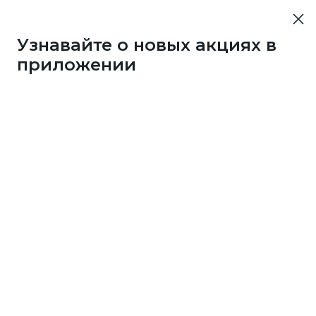
Узнавайте о новых акциях в
приложении
43733
1 бонус
за 7
c