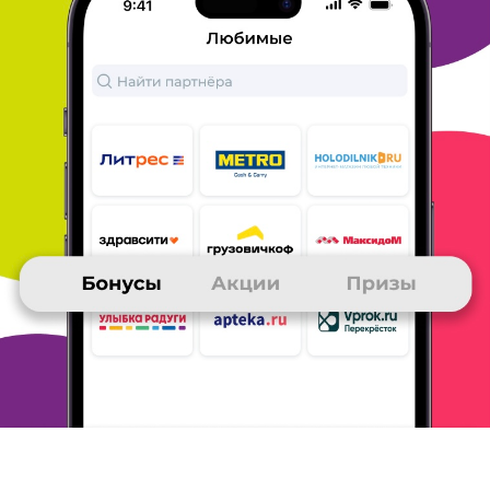
Тема моего сообщения Литрес
Периодически заказываю книги на Литрес и получаю за это
бонусы Много. ру.
На Литрес хороший выбор книг и особенно
меня интересуют
аудиокниги, так как я предпочитаю слушать,
а не читать.
Оплачиваю обычно с карты, пользуюсь бонусами
Литрес и Много.
ру. Сразу после оплаты, книгу можно читать
или слушать
онлайн или скачать на свой гаджет.
Мне
нравится магазин Литрес. Обычно все корректно, но даже
если что-то надо решить, Поддержка работает оперативно.
На
Литрес бывает много акций, скидок и есть постоянная акция
3+1: 3 книги купи, четвертая в подарок.
Магазин Литрес
рекомендую.
ОТВЕТИТЬ
02 июля 2025
в клубе с 11.2012
ОЛЬГА
Тема моего сообщения Литрес
Я очень люблю читать. На Литресе огромный выбор книг,
нравиться разнообразие , простота покупки электронных книг
,
приятные скидки.
ОТВЕТИТЬ
01 июля 2025
в клубе с 04.2016
ИРИНА