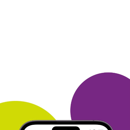
Нравится большой ассортимент в каталоге Литрес, можно
найти
книгу на любой вкус. Периодически заказываю книги.
Всегда
все проходит без проблем, все возникающие вопросы
решаются
оперативно Поддержкой. А еще можно купить
книги со
скидками, бывают индивидуальные скидки и
предложения и даже
бесплатно скачать из подборки!
Замечательно!
ОТВЕТИТЬ
04 июля 2025
в клубе с 09.2023
АЛЛА
Тема моего сообщения Литрес
Литрес интересен, прежде всего, тем, что очень оперативно
знакомит со всеми новинками книжного рынка. При этом
электронные книги почти всегда сопровождаются
аудиоверсиями.
И есть функция синхронизации текста и
аудио. Кроме того,
можно выбрать удобный способ оплаты
или получить книгу за
баллы от Много. ру. Мне это уже
удавалось, и не раз :) И
регулярно проводятся промо-акции -
всегда есть возможность
купить книгу со скидкой!
ОТВЕТИТЬ
04 июля 2025
в клубе с 06.2001
ЛАРИСА