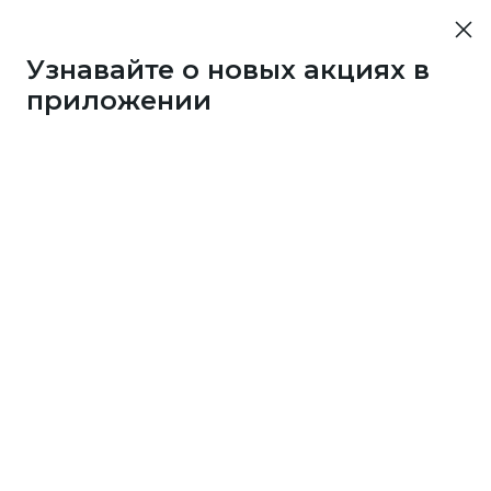
Узнавайте о новых акциях в
приложении
43733
1 бонус
за 7
c