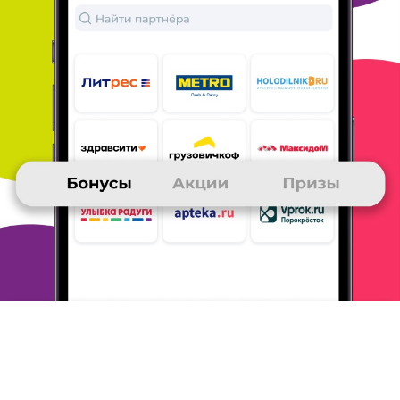
06 марта 2012
в клубе с 11.2011
ИРИНА
Мои впечатления и советы - Холодильник.РУ
отличный магазин, все понравилось
ОТВЕТИТЬ
06 марта 2012
в клубе с 01.2011
ИРИНА
Мои впечатления и советы - Холодильник.РУ
Покупала в этом интернет-магазине телевизор. Доставили
быстро, качество хорошее. Я довольна.
ОТВЕТИТЬ
06 марта 2012
в клубе с 06.2007
РЕНАТ
Мои впечатления и советы - Холодильник.РУ
Покупал стиральную машину.
Быстро нашел то чо нужно,
заказал. На следующий день
связалась менеджер, уточнила
параметры заказа и время
доставки. Произвел оплату онлайн
и через 2 дня машинка была
у меня.
В принципе доволен,
жаль правда доставка платная. Это
немного смазало
впечатление, но она платная практически у
всех магазинов
включая гигантов.
Пожалуй возьму на заметку этот магазин и