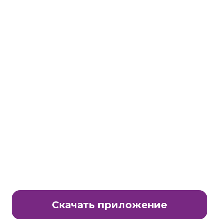
Станьте партнером клуба Много.ру
E-Mail:
partnership@lavtech.ru
© ООО «ЛАВТЕК.РУ», 2000 - 2026 E-Mail:
club@mnogo.ru
Скачать приложение