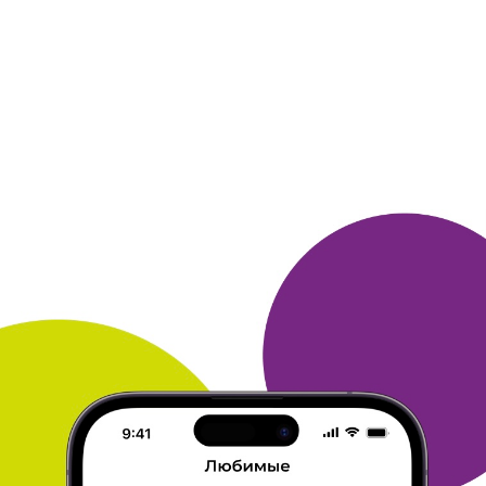
МАРИЯ
Мои впечатления и советы - Холодильник.РУ
Отличный сайт. Покупала на этом сайте электрическую плиту
и
утюг. Менеджер связалась со мной быстро. Доставку
произвели
в удобное для меня время. Товар качественный,
превзошел мои
ожидания. Спасибо. Планирую и впредь
совершать покупки
техники в этом магазине.
ОТВЕТИТЬ
06 марта 2012
в клубе с 11.2008
ЕКАТЕРИНА
Мои впечатления и советы - Холодильник.РУ
Пока покупала только один раз и думаю, не последний.
Покупала в феврале - потому что это был подарок моего мужа
ко дню свадьбы.
нужный товар нашелся элементарно быстро.
заказ оформила в считанные секунды, все было очень удобно.
заказали курьера на дом - это недорого, да и самим технику
не
надо таскать.
рада бы поделиться секретами выбора покупок
но их нет.
старайтесь все тщательно планировать и
предвариетльно
изучать отзывы. А лучше всего вообще
покупать по совету
хороших знакомых - они точно не
подведут.
ОТВЕТИТЬ