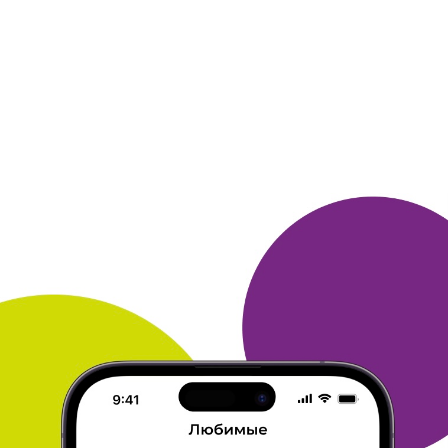
МАРИЯ
Мои впечатления и советы - Холодильник.РУ
Отличный сайт. Покупала на этом сайте электрическую плиту
и
утюг. Менеджер связалась со мной быстро. Доставку
произвели
в удобное для меня время. Товар качественный,
превзошел мои
ожидания. Спасибо. Планирую и впредь
совершать покупки
техники в этом магазине.
ОТВЕТИТЬ
06 марта 2012
в клубе с 11.2008
ЕКАТЕРИНА
Мои впечатления и советы - Холодильник.РУ
Пока покупала только один раз и думаю, не последний.
Покупала в феврале - потому что это был подарок моего мужа
ко дню свадьбы.
нужный товар нашелся элементарно быстро.
заказ оформила в считанные секунды, все было очень удобно.
заказали курьера на дом - это недорого, да и самим технику
не
надо таскать.
рада бы поделиться секретами выбора покупок
но их нет.
старайтесь все тщательно планировать и
предвариетльно
изучать отзывы. А лучше всего вообще
покупать по совету
хороших знакомых - они точно не
подведут.
ОТВЕТИТЬ