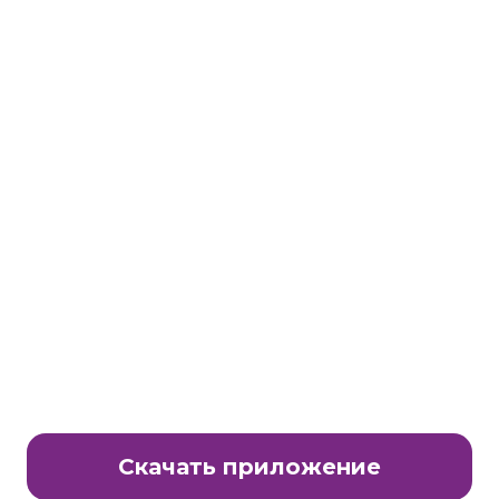
Станьте партнером клуба Много.ру
E-Mail:
partnership@lavtech.ru
© ООО «ЛАВТЕК.РУ», 2000 - 2026 E-Mail:
club@mnogo.ru
Откройте эксклюзивные и личные акции
Скачать приложение
Вы не видите акции, которые доступны только вам.
Чтобы получить полный доступ ко всем предложениям войдите в свой