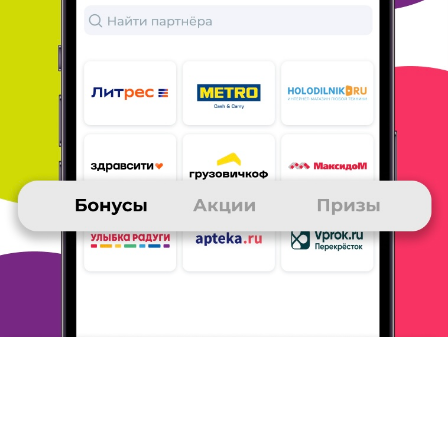
06 марта 2012
в клубе с 11.2011
ИРИНА
Мои впечатления и советы - Холодильник.РУ
отличный магазин, все понравилось
ОТВЕТИТЬ
06 марта 2012
в клубе с 01.2011
ИРИНА
Мои впечатления и советы - Холодильник.РУ
Покупала в этом интернет-магазине телевизор. Доставили
быстро, качество хорошее. Я довольна.
ОТВЕТИТЬ
06 марта 2012
в клубе с 06.2007
РЕНАТ
Мои впечатления и советы - Холодильник.РУ
Покупал стиральную машину.
Быстро нашел то чо нужно,
заказал. На следующий день
связалась менеджер, уточнила
параметры заказа и время
доставки. Произвел оплату онлайн
и через 2 дня машинка была
у меня.
В принципе доволен,
жаль правда доставка платная. Это
немного смазало
впечатление, но она платная практически у
всех магазинов
включая гигантов.
Пожалуй возьму на заметку этот магазин и