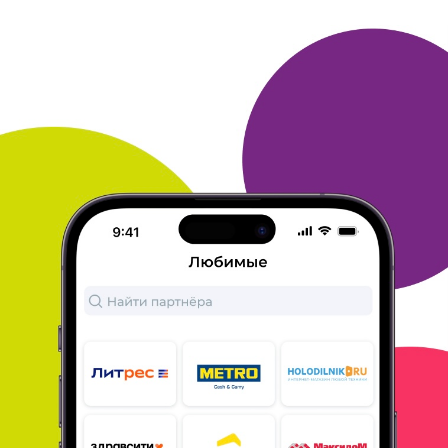
ОТВЕТИТЬ
09 августа 2012
в клубе с 06.2005
ПОЛИНА
Мои впечатления и советы - Холодильник.РУ
Покупала недавно холодильник для сдаваемой в аренду
квартиры. Выбрала Интернет-магазин конкретно, чтобы
получить
бонусы Много. ру. Полностью устроило и описание
товаров, и
обслуживание менеджеров, и сроки доставки.
Также порадовало
то, что холодильник выбрала и заказала
сама, а вопрос
доставки менеджеры решили
непосредственно с жильцом, без
моего участия.
ОТВЕТИТЬ
09 августа 2012
в клубе с 02.2009
СВЕТЛАНА
Мои впечатления и советы - Холодильник.РУ
Воспользовалась услугами магазина пока только один раз.
Покупала простенький холодильник. Выбрала holodilnik. ru, т.
к.
магазин это существует давно и, кроме того, есть
возможность полусить бонусы mnogo. ru :)) Товар нашелся на
сайте легко. Оформление тоже не заняло много времени.
Оплату
выбрала наличными курьеру. Делала также запрос на
скидку (по
цене конкурентов), который был удовлетворен в
течение суток.
В результате, холодильник доставили в