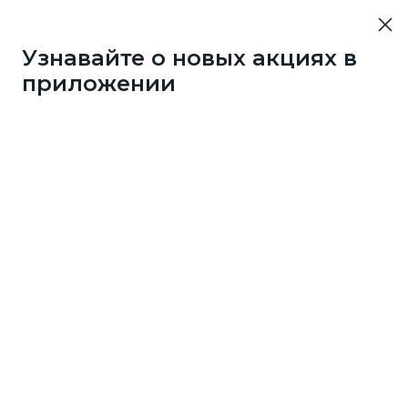
Узнавайте о новых акциях в
приложении
76753
1 бонус
за 33
c