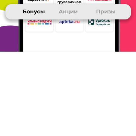
оговоренные сроки и по
уменьшенной цене, и, в принципе, я
всем довольна пока.
ОТВЕТИТЬ
09 августа 2012
в клубе с 10.2011
АНАСТАСИЯ
Мои впечатления и советы - Холодильник.РУ
Очень классный магазин, просто преесть, покупала у вас
холодильник, который ограниченной серии, и нашла его
только
в вашем магазине по хорошей цене. Тогда еще не была
в клубе
много ру, но теперь буду знать что после первой
покупки дают
много бонусов плюс ко всему 1000 бонусов за
первую покупку.
Хороший магазин, быстрая доставка и
хороший кулцентр!!!
ОТВЕТИТЬ
09 августа 2012
в клубе с 07.2012
ВАЛЕНТИНА
Мои впечатления и советы - Холодильник.РУ
Я очень недавно в клубе много ру, и еслибы раньше знала, что
они сотрудничают с холодильник ру, давно бы вступила в
клуб.
Магазин очень понравился, делала три покупки,
холодильник,
пылесос и микроволновку, товар качественный,
обслуживание
хорошее, ассортимент огромный. Всем советую