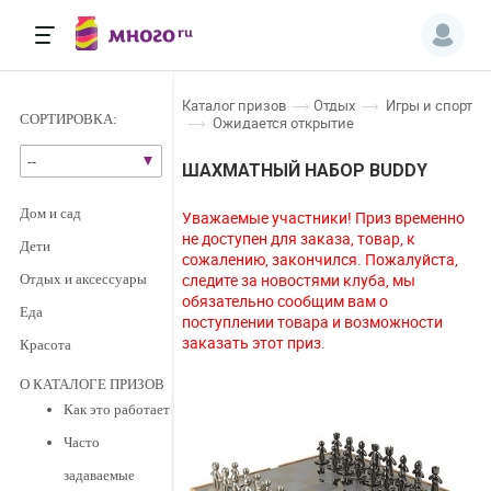
каталог призов
отдых
игры и спорт
СОРТИРОВКА:
ожидается открытие
--
ШАХМАТНЫЙ НАБОР BUDDY
дом и сад
Уважаемые участники! Приз временно
не доступен для заказа, товар, к
дети
сожалению, закончился. Пожалуйста,
следите за новостями клуба, мы
отдых и аксессуары
обязательно сообщим вам о
еда
поступлении товара и возможности
заказать этот приз.
красота
О КАТАЛОГЕ ПРИЗОВ
Как это работает
Часто
задаваемые