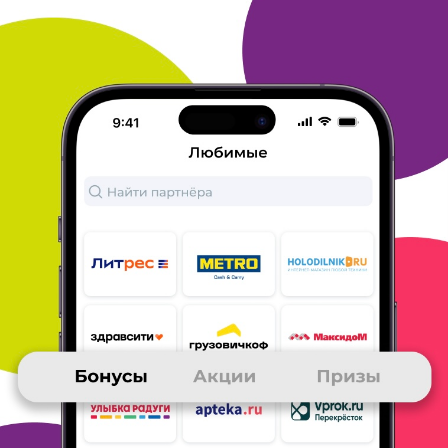
различных услуг, использующих подобную практику,
подобного
не встретить. Хотелось бы попросить магазин
давать более
подробную/доходчивую информацию о работе с
наличным расчетом
конкретного пункта выдачи - при
оформлении второго заказа
пришлось обратиться к помощи
оператора магазина, только она
смогла дать разъяснения.
Потрачено на поиск решения данного
вопроса было много
времени и нервов, заказ оформить смогла
только на
следующий день. Я искренне не понимала, почему
страница
сайта не реагирует на мои действия. Все-таки
сайт-продавец
должен быть более интуитивен, а добавить
строку "нала нет"
совсем не сложно
ОТВЕТИТЬ
01 ноября 2018
в клубе с 10.2018
ЗАЛИНА
Отзыв
Случайно наткнулась на сайт book24 и решила посмотреть .
Цены приятно удивили и решила сделать заказ. Получила
посылку через 4 дня в пункте выдачи. Все очень понравилось,
я довольна!
ОТВЕТИТЬ
01 ноября 2018
в клубе с 05.2017
ДИАНА