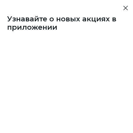
Узнавайте о новых акциях в
приложении
4125
1 бонус
за 50
c