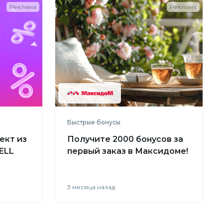
Реклама
Реклама
Быстрые бонусы
ект из
Получите 2000 бонусов за
ELL
первый заказ в Максидоме!
3 месяца назад