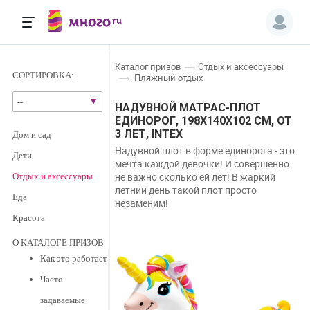
каталог призов
отдых и аксессуары
СОРТИРОВКА:
пляжный отдых
--
НАДУВНОЙ МАТРАС-ПЛОТ
ЕДИНОРОГ, 198Х140Х102 СМ, ОТ
3 ЛЕТ, INTEX
дом и сад
Надувной плот в форме единорога - это
дети
мечта каждой девочки! И совершенно
не важно сколько ей лет! В жаркий
отдых и аксессуары
летний день такой плот просто
еда
незаменим!
красота
О КАТАЛОГЕ ПРИЗОВ
Как это работает
Часто
задаваемые