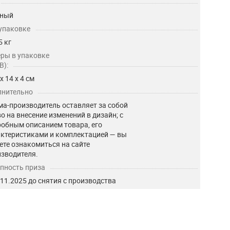
еный
 упаковке
5 кг
ры в упаковке
В):
 х 14 х 4 см
нительно
а-производитель оставляет за собой
о на внесение изменений в дизайн; с
обным описанием товара, его
ктеристиками и комплектацией — вы
те ознакомиться на сайте
зводителя.
пность приза
.11.2025 до снятия с производства