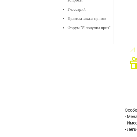
вопросы
Глоссарий
Правила заказа призов
Форум "Я получил приз"
Особе
- Мен
- Име
- Лег