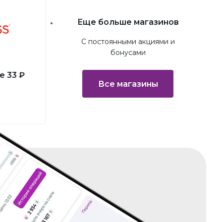
йт
Перейти на сайт
Еще больше магазинов
С постоянными акциями и
бонусами
е 33 ₽
Все магазины
ь
йт