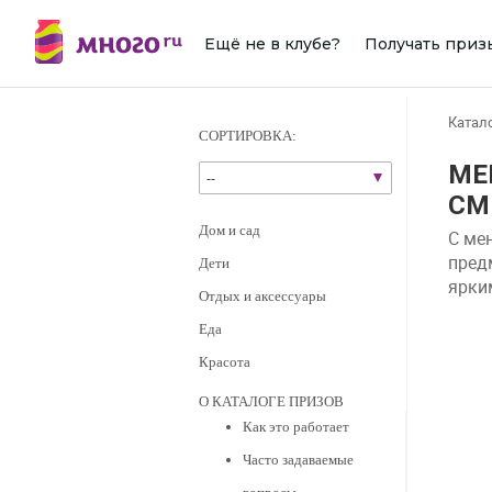
Ещё не в клубе?
Получать приз
катал
СОРТИРОВКА:
МЕ
--
СМ
дом и сад
С ме
пред
дети
ярки
отдых и аксессуары
еда
красота
О КАТАЛОГЕ ПРИЗОВ
Как это работает
Часто задаваемые