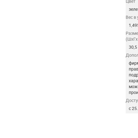
Цвет
зел
Вес в
1,49
Разме
(ШхГх
30,5
Допол
фирм
прав
подр
хара
може
прои
Досту
с 25