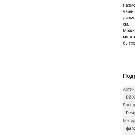
Разме
чаши 
диаме
см.
Можно
мягко
бытов
Под
Артик
DB0
Бренд
Des
Мате
фар